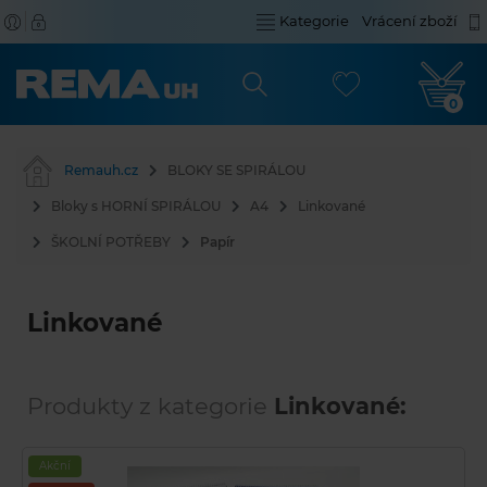
Kategorie
Vrácení zboží
0
Remauh.cz
BLOKY SE SPIRÁLOU
Bloky s HORNÍ SPIRÁLOU
A4
Linkované
ŠKOLNÍ POTŘEBY
Papír
Linkované
Produkty z kategorie
Linkované:
Akční