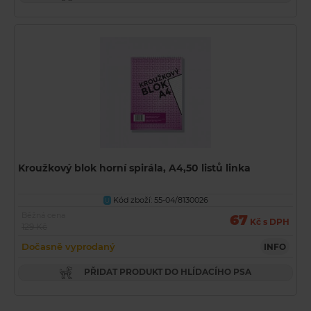
Kroužkový blok horní spirála, A4,50 listů linka
Kód zboží: 55-04/8130026
U
Běžná cena
67
Kč s DPH
129 Kč
Dočasně vyprodaný
INFO
PŘIDAT PRODUKT DO HLÍDACÍHO PSA