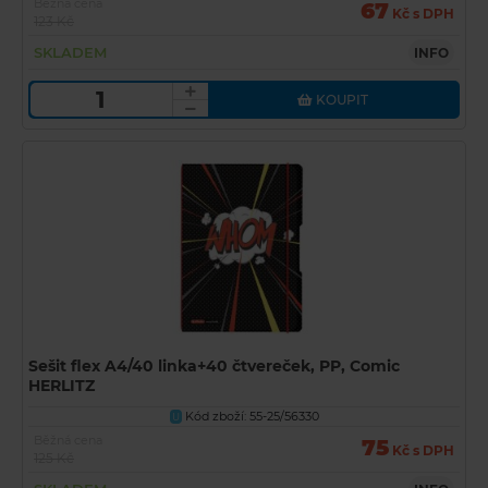
Běžná cena
67
Kč s DPH
123 Kč
SKLADEM
INFO
KOUPIT
Sešit flex A4/40 linka+40 čtvereček, PP, Comic
HERLITZ
Kód zboží: 55-25/56330
U
Běžná cena
75
Kč s DPH
125 Kč