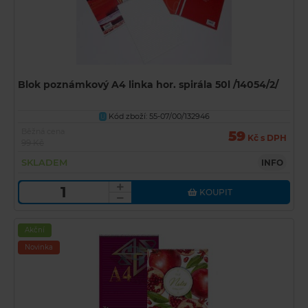
Blok poznámkový A4 linka hor. spirála 50l /14054/2/
Kód zboží: 55-07/00/132946
U
Běžná cena
59
Kč s DPH
99 Kč
SKLADEM
INFO
KOUPIT
Akční
Novinka