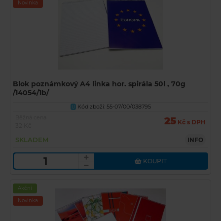
Novinka
Blok poznámkový A4 linka hor. spirála 50l , 70g
/14054/1b/
Kód zboží: 55-07/00/038795
U
Běžná cena
25
Kč s DPH
32 Kč
SKLADEM
INFO
KOUPIT
Akční
Novinka