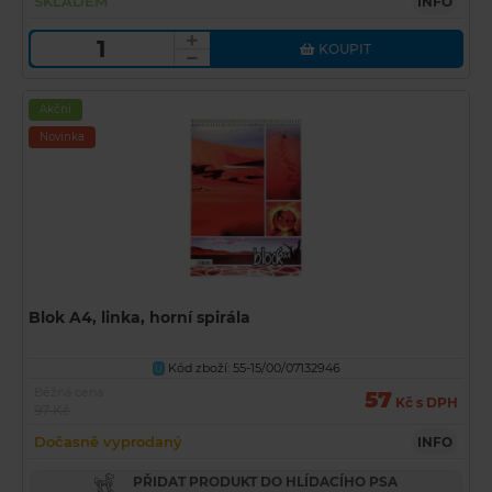
SKLADEM
INFO
KOUPIT
Akční
Novinka
Blok A4, linka, horní spirála
Kód zboží: 55-15/00/07132946
U
Běžná cena
57
Kč s DPH
97 Kč
Dočasně vyprodaný
INFO
PŘIDAT PRODUKT DO HLÍDACÍHO PSA