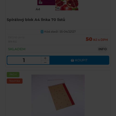
Spirálový blok A4 linka 70 listů
Kód zboží: 55-04/22127
U
Běžná cena
50
Kč s DPH
89 Kč
SKLADEM
INFO
KOUPIT
Akční
Novinka