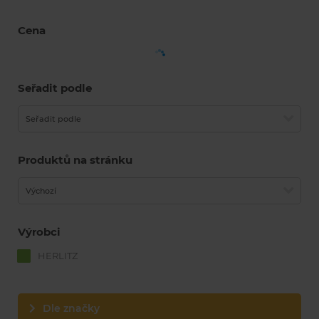
Cena
Seřadit podle
Seřadit podle
Produktů na stránku
Výchozí
Výrobci
HERLITZ
Dle značky