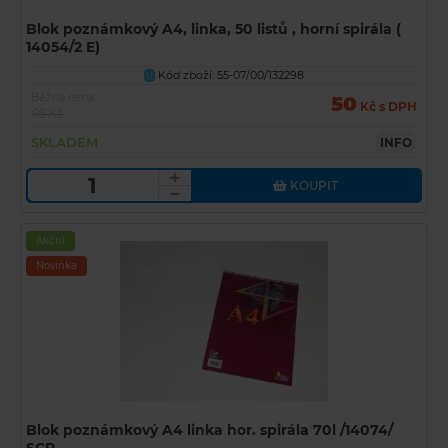
Blok poznámkový A4, linka, 50 listů , horní spirála (
14054/2 E)
Kód zboží: 55-07/00/132298
U
Běžná cena
50
Kč s DPH
66 Kč
SKLADEM
INFO
KOUPIT
Akční
Novinka
Blok poznámkový A4 linka hor. spirála 70l /14074/