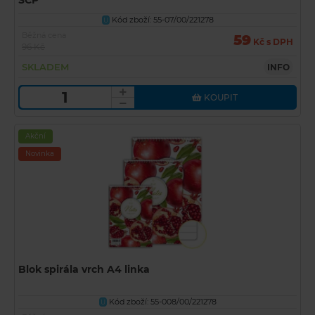
SCP
Kód zboží: 55-07/00/221278
U
Běžná cena
59
Kč s DPH
96 Kč
SKLADEM
INFO
KOUPIT
Akční
Novinka
Blok spirála vrch A4 linka
Kód zboží: 55-008/00/221278
U