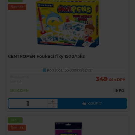
Novinka
CENTROPEN Foukací fixy 1500/15ks
Kód zboží: 55-800/00/621721
U
Běžná cena
349
Kč s DPH
569 Kč
SKLADEM
INFO
KOUPIT
Akční
Novinka