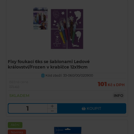
Fixy foukací 6ks se šablonami Ledové
království/Frozen v krabičce 12x19cm
Kód zboží: 33-060/00/020900
U
Běžná cena
101
Kč s DPH
171 Kč
SKLADEM
INFO
KOUPIT
Akční
Novinka