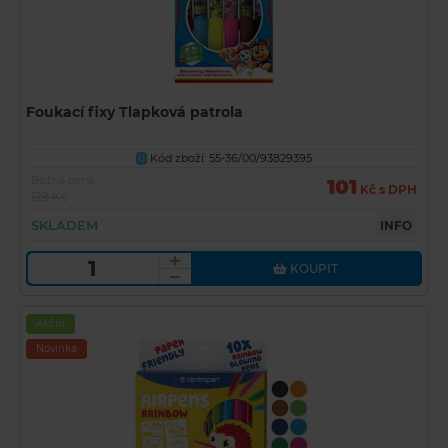
Foukací fixy Tlapková patrola
Kód zboží: 55-36/00/93829395
U
Běžná cena
101
Kč s DPH
129 Kč
SKLADEM
INFO
KOUPIT
Akční
Novinka