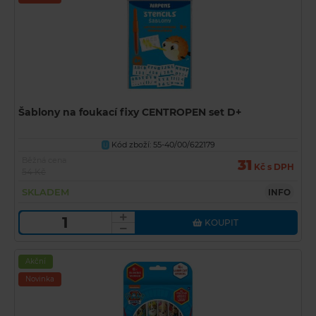
Šablony na foukací fixy CENTROPEN set D+
Kód zboží: 55-40/00/622179
U
Běžná cena
31
Kč s DPH
54 Kč
SKLADEM
INFO
KOUPIT
Akční
Novinka