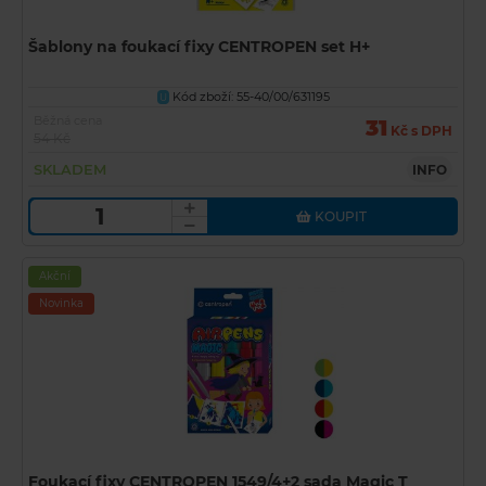
Šablony na foukací fixy CENTROPEN set H+
Kód zboží: 55-40/00/631195
U
Běžná cena
31
Kč s DPH
54 Kč
SKLADEM
INFO
KOUPIT
Akční
Novinka
Foukací fixy CENTROPEN 1549/4+2 sada Magic T