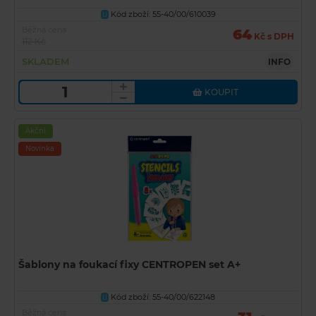
Kód zboží: 55-40/00/610039
U
Běžná cena
64
Kč s DPH
112 Kč
SKLADEM
INFO
KOUPIT
Akční
Novinka
Šablony na foukací fixy CENTROPEN set A+
Kód zboží: 55-40/00/622148
U
Běžná cena