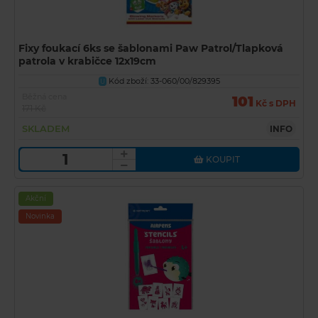
Fixy foukací 6ks se šablonami Paw Patrol/Tlapková
patrola v krabičce 12x19cm
Kód zboží: 33-060/00/829395
U
Běžná cena
101
Kč s DPH
171 Kč
SKLADEM
INFO
KOUPIT
Akční
Novinka