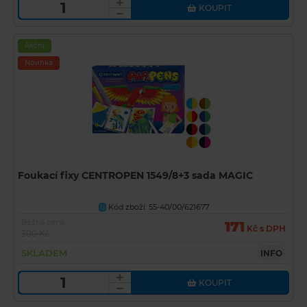
KOUPIT
Akční
Novinka
Foukací fixy CENTROPEN 1549/8+3 sada MAGIC
Kód zboží: 55-40/00/621677
U
Běžná cena
171
Kč s DPH
300 Kč
SKLADEM
INFO
KOUPIT