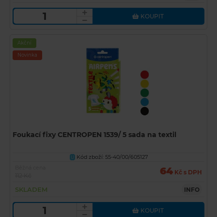
KOUPIT
Akční
Novinka
Foukací fixy CENTROPEN 1539/ 5 sada na textil
Kód zboží: 55-40/00/605127
U
Běžná cena
64
Kč s DPH
112 Kč
SKLADEM
INFO
KOUPIT