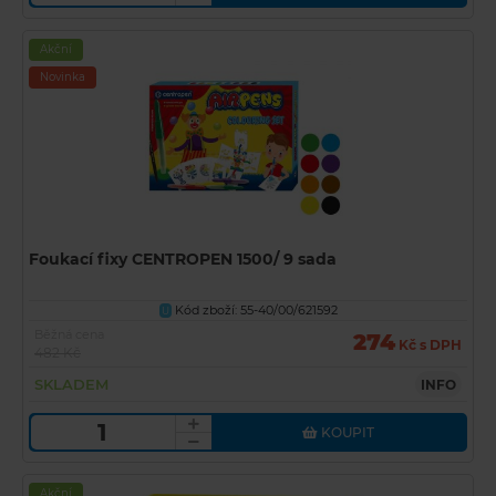
Akční
Novinka
Foukací fixy CENTROPEN 1500/ 9 sada
Kód zboží: 55-40/00/621592
U
Běžná cena
274
Kč s DPH
482 Kč
SKLADEM
INFO
KOUPIT
Akční