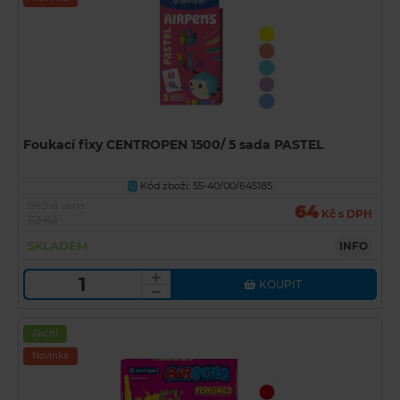
Foukací fixy CENTROPEN 1500/ 5 sada PASTEL
Kód zboží: 55-40/00/645185
U
Běžná cena
64
Kč s DPH
112 Kč
SKLADEM
INFO
KOUPIT
Akční
Novinka