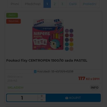
První
Předchozí
1
2
3
Další
Poslední
Akční
Novinka
Foukací fixy CENTROPEN 1500/10 sada PASTEL
Kód zboží: 55-40/00/645208
U
Běžná cena
117
Kč s DPH
205 Kč
SKLADEM
INFO
KOUPIT