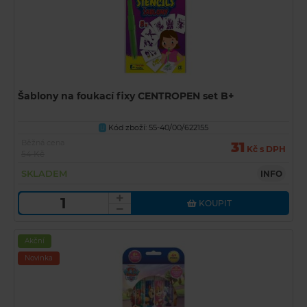
Šablony na foukací fixy CENTROPEN set B+
Kód zboží: 55-40/00/622155
U
Běžná cena
31
Kč s DPH
54 Kč
SKLADEM
INFO
KOUPIT
Akční
Novinka