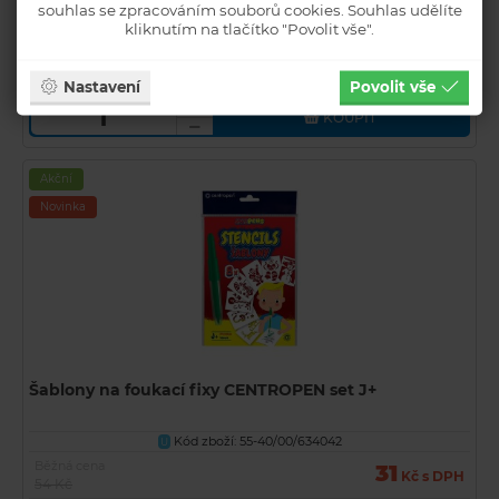
souhlas se zpracováním souborů cookies. Souhlas udělíte
Běžná cena
190
kliknutím na tlačítko "Povolit vše".
Kč s DPH
321 Kč
SKLADEM
INFO
Nastavení
Povolit vše
KOUPIT
Akční
Novinka
Šablony na foukací fixy CENTROPEN set J+
Kód zboží: 55-40/00/634042
U
Běžná cena
31
Kč s DPH
54 Kč