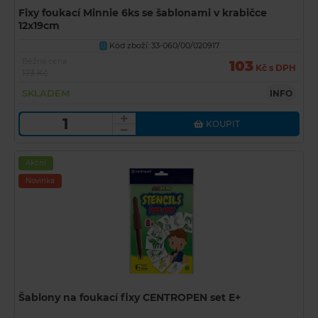
Fixy foukací Minnie 6ks se šablonami v krabičce
12x19cm
Kód zboží: 33-060/00/020917
U
Běžná cena
103
Kč s DPH
173 Kč
SKLADEM
INFO
KOUPIT
Akční
Novinka
Šablony na foukací fixy CENTROPEN set E+