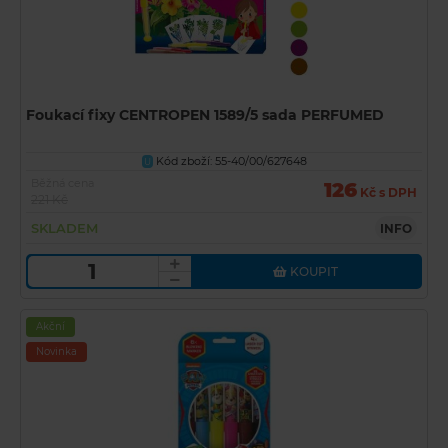
Foukací fixy CENTROPEN 1589/5 sada PERFUMED
Kód zboží: 55-40/00/627648
U
Běžná cena
126
Kč s DPH
221 Kč
SKLADEM
INFO
KOUPIT
Akční
Novinka