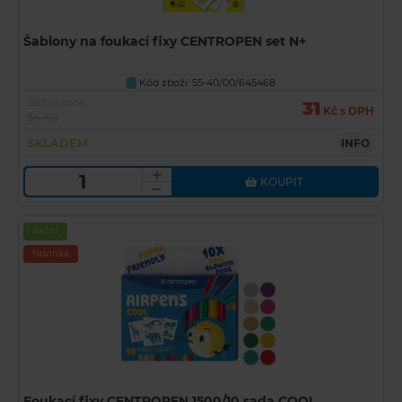
Šablony na foukací fixy CENTROPEN set N+
Kód zboží: 55-40/00/645468
U
Běžná cena
31
Kč s DPH
54 Kč
SKLADEM
INFO
KOUPIT
Akční
Novinka
Foukací fixy CENTROPEN 1500/10 sada COOL