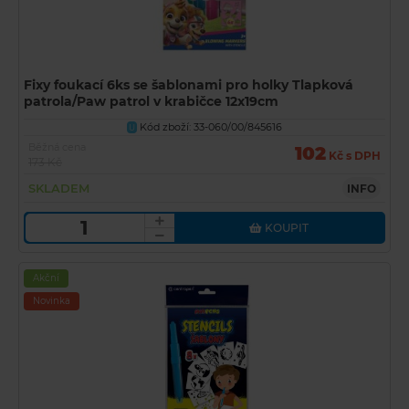
Fixy foukací 6ks se šablonami pro holky Tlapková
patrola/Paw patrol v krabičce 12x19cm
Kód zboží: 33-060/00/845616
U
Běžná cena
102
Kč s DPH
173 Kč
SKLADEM
INFO
KOUPIT
Akční
Novinka