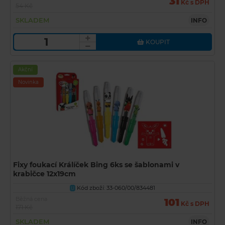
31
Kč s DPH
54 Kč
SKLADEM
INFO
KOUPIT
Akční
Novinka
Fixy foukací Králíček Bing 6ks se šablonami v
krabičce 12x19cm
Kód zboží: 33-060/00/834481
U
Běžná cena
101
Kč s DPH
171 Kč
SKLADEM
INFO