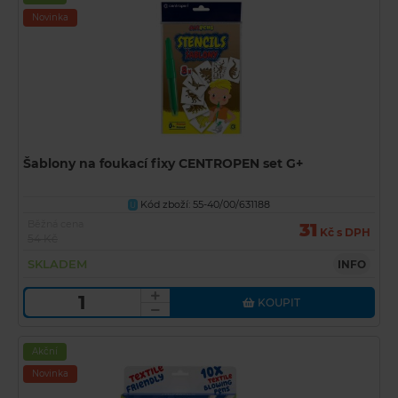
Novinka
Šablony na foukací fixy CENTROPEN set G+
Kód zboží: 55-40/00/631188
U
Běžná cena
31
Kč s DPH
54 Kč
SKLADEM
INFO
KOUPIT
Akční
Novinka