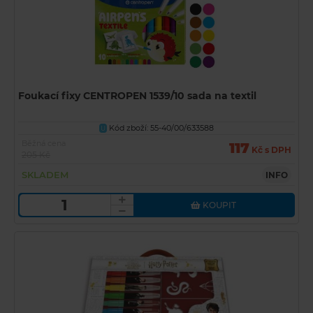
Foukací fixy CENTROPEN 1539/10 sada na textil
Kód zboží: 55-40/00/633588
U
Běžná cena
117
Kč s DPH
205 Kč
SKLADEM
INFO
KOUPIT