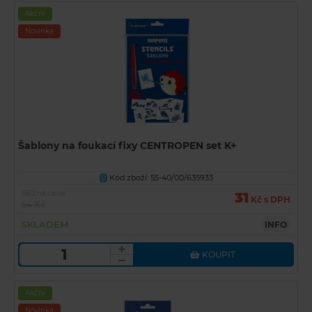
Akční
Novinka
Šablony na foukací fixy CENTROPEN set K+
Kód zboží: 55-40/00/635933
U
Běžná cena
31
Kč s DPH
54 Kč
SKLADEM
INFO
KOUPIT
Akční
Novinka