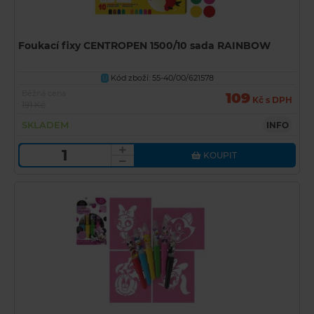
Foukací fixy CENTROPEN 1500/10 sada RAINBOW
Kód zboží: 55-40/00/621578
U
Běžná cena
109
Kč s DPH
191 Kč
SKLADEM
INFO
KOUPIT