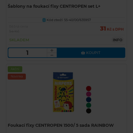
Šablony na foukací fixy CENTROPEN set L+
Kód zboží: 55-40/00/635957
U
Běžná cena
31
Kč s DPH
54 Kč
SKLADEM
INFO
KOUPIT
Akční
Novinka
Foukací fixy CENTROPEN 1500/ 5 sada RAINBOW