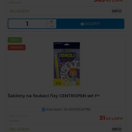
Kč s DPH
650 Kč
SKLADEM
INFO
KOUPIT
Akční
Novinka
Šablony na foukací fixy CENTROPEN set F+
Kód zboží: 55-40/00/626788
U
Běžná cena
31
Kč s DPH
54 Kč
SKLADEM
INFO