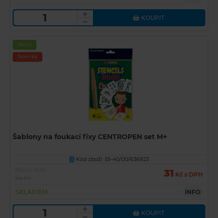
KOUPIT
Akční
Novinka
Šablony na foukací fixy CENTROPEN set M+
Kód zboží: 55-40/00/636923
U
Běžná cena
31
Kč s DPH
54 Kč
SKLADEM
INFO
KOUPIT