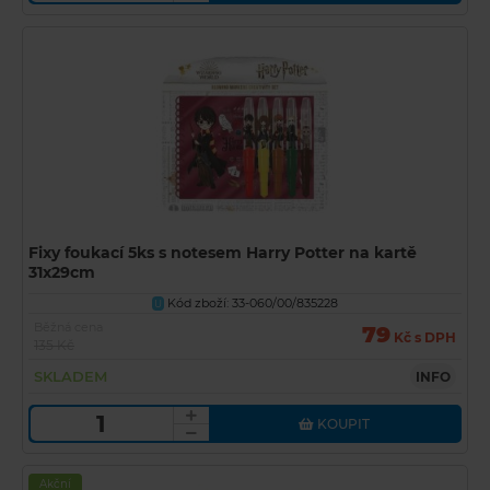
Fixy foukací 5ks s notesem Harry Potter na kartě
31x29cm
Kód zboží: 33-060/00/835228
U
Běžná cena
79
Kč s DPH
135 Kč
SKLADEM
INFO
KOUPIT
Akční