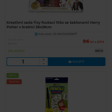
Kreativní sada fixy foukací 10ks se šablonami Harry
Potter v krabici 38x28cm
Kód zboží: 33-060/00/835877
U
Běžná cena
96
Kč s DPH
169 Kč
SKLADEM
INFO
KOUPIT
Akční
Novinka