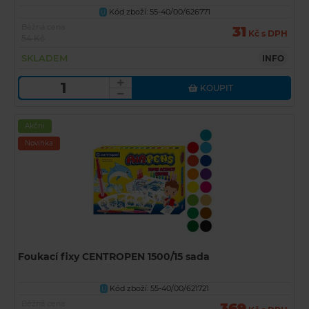
Kód zboží: 55-40/00/626771
U
Běžná cena
31
Kč s DPH
54 Kč
SKLADEM
INFO
KOUPIT
Akční
Novinka
Foukací fixy CENTROPEN 1500/15 sada
Kód zboží: 55-40/00/621721
U
Běžná cena
369