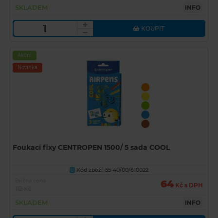
SKLADEM
INFO
KOUPIT
Akční
Novinka
Foukací fixy CENTROPEN 1500/ 5 sada COOL
Kód zboží: 55-40/00/610022
U
Běžná cena
64
Kč s DPH
112 Kč
SKLADEM
INFO