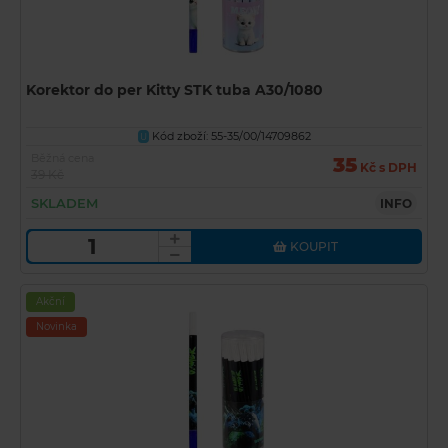
Korektor do per Kitty STK tuba A30/1080
Kód zboží: 55-35/00/14709862
U
Běžná cena
35
Kč s DPH
39 Kč
SKLADEM
INFO
KOUPIT
Akční
Novinka