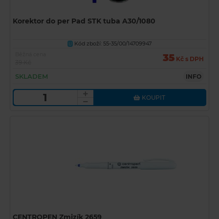
Korektor do per Pad STK tuba A30/1080
Kód zboží: 55-35/00/14709947
U
Běžná cena
35
Kč s DPH
39 Kč
SKLADEM
INFO
KOUPIT
CENTROPEN Zmizík 2659