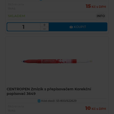
Běžná cena
15
Kč s DPH
19 Kč
SKLADEM
INFO
KOUPIT
CENTROPEN Zmizík s přepisovačem Korekční
popisovač 3649
Kód zboží: 55-800/622629
U
Běžná cena
10
Kč s DPH
16 Kč