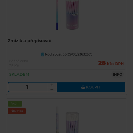
Zmizík a přepisovač
Kód zboží: 55-35/00/23632675
U
Běžná cena
28
Kč s DPH
35 Kč
SKLADEM
INFO
KOUPIT
Akční
Novinka