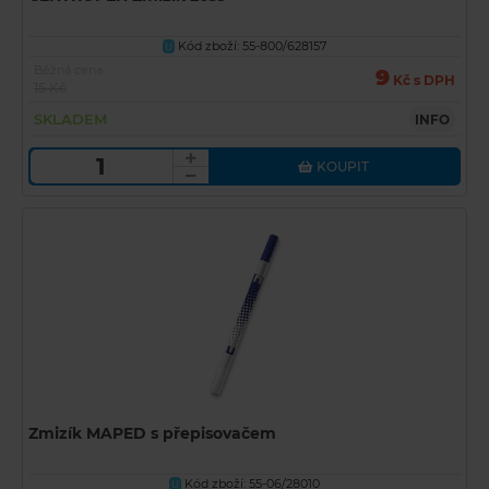
Kód zboží: 55-800/628157
U
Běžná cena
9
Kč s DPH
15 Kč
SKLADEM
INFO
KOUPIT
Zmizík MAPED s přepisovačem
Kód zboží: 55-06/28010
U