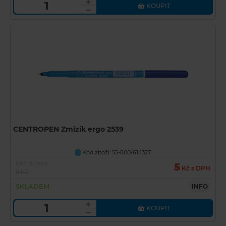
KOUPIT
CENTROPEN Zmizík ergo 2539
Kód zboží: 55-800/614327
U
Běžná cena
5
Kč s DPH
9 Kč
SKLADEM
INFO
KOUPIT