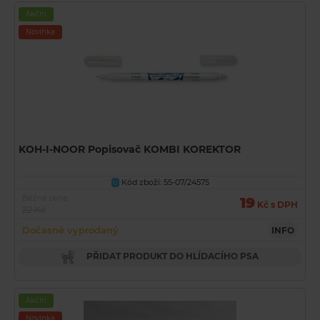
Akční
Novinka
KOH-I-NOOR Popisovač KOMBI KOREKTOR
Kód zboží: 55-07/24575
U
Běžná cena
19
Kč s DPH
22 Kč
Dočasně vyprodaný
INFO
PŘIDAT PRODUKT DO HLÍDACÍHO PSA
Akční
Novinka