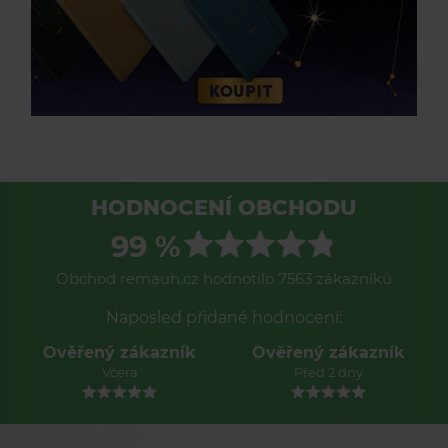
HODNOCENÍ OBCHODU
99 %
Obchod remauh.cz hodnotilo 7563 zákazníků
Naposled přidané hodnocení:
Ověřený zákazník
Ověřený zákazník
Před 2 dny
Před 2 dny