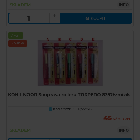
SKLADEM
INFO
KOUPIT
Akční
Novinka
KOH-I-NOOR Souprava rolleru TORPEDO 8357+zmizík
Kód zboží: 55-07/22376
U
45
Kč s DPH
SKLADEM
INFO