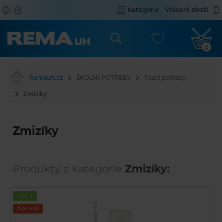
Kategorie
Vrácení zboží
0
Remauh.cz
ŠKOLNÍ POTŘEBY
Psací potřeby
Zmizíky
Zmizíky
Produkty z kategorie
Zmizíky:
Akční
Novinka