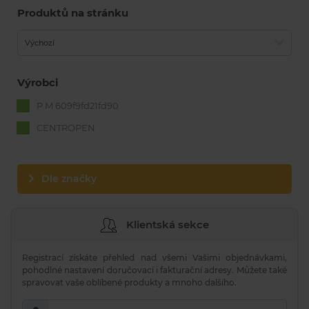
Produktů na stránku
Výchozí
Výrobci
P M 609f9fd21fd90
CENTROPEN
Dle značky
Klientská sekce
Registrací získáte přehled nad všemi Vašimi objednávkami,
pohodlné nastavení doručovací i fakturační adresy. Můžete také
spravovat vaše oblíbené produkty a mnoho dalšího.