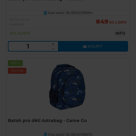
Kód zboží: 55-28/00/158594
U
Běžná cena
849
Kč s DPH
1 499 Kč
SKLADEM
INFO
KOUPIT
Akční
Novinka
Batoh pro děti Astrabag - Game Go
Kód zboží: 55-28/00/158570
U