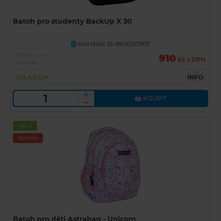
Batoh pro studenty BackUp X 30
Kód zboží: 55-28/00/071937
U
Běžná cena
910
Kč s DPH
1 517 Kč
SKLADEM
INFO
KOUPIT
Akční
Novinka
Batoh pro děti Astrabag - Unicorn