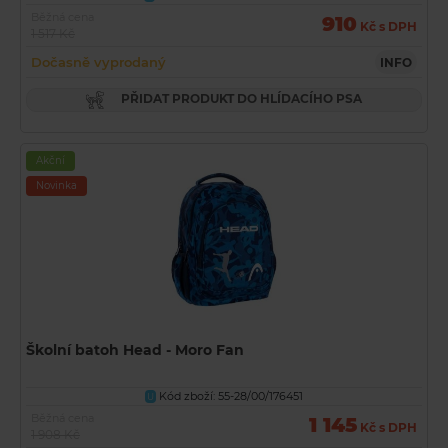
Běžná cena
910
Kč s DPH
1 517 Kč
Dočasně vyprodaný
INFO
PŘIDAT PRODUKT DO HLÍDACÍHO PSA
Akční
Novinka
Školní batoh Head - Moro Fan
Kód zboží: 55-28/00/176451
U
Běžná cena
1 145
Kč s DPH
1 908 Kč