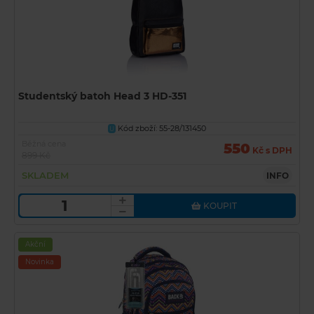
Studentský batoh Head 3 HD-351
Kód zboží: 55-28/131450
U
Běžná cena
550
Kč s DPH
899 Kč
SKLADEM
INFO
KOUPIT
Akční
Novinka