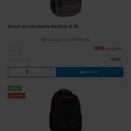
Batoh pro studenty BackUp B 35
Kód zboží: 55-28/00/056026
U
Běžná cena
910
Kč s DPH
1 517 Kč
SKLADEM
INFO
KOUPIT
Akční
Novinka