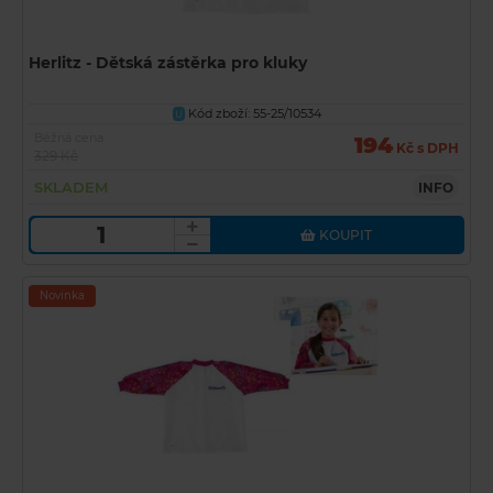
Herlitz - Dětská zástěrka pro kluky
Kód zboží: 55-25/10534
U
Běžná cena
194
Kč s DPH
329 Kč
SKLADEM
INFO
KOUPIT
Novinka