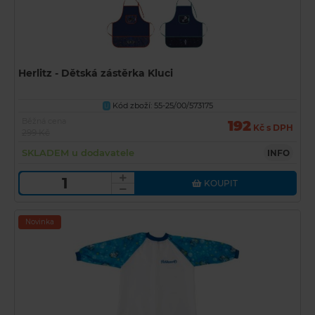
Herlitz - Dětská zástěrka Kluci
Kód zboží: 55-25/00/573175
U
Běžná cena
192
Kč s DPH
299 Kč
SKLADEM u dodavatele
INFO
KOUPIT
Novinka