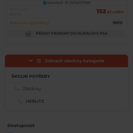
Kód zboží: 55-25/00/573168
U
Běžná cena
152
Kč s DPH
259 Kč
Dočasně vyprodaný
INFO
PŘIDAT PRODUKT DO HLÍDACÍHO PSA
Zobrazit všechny kategorie
ŠKOLNÍ POTŘEBY
Zástěrky
HERLITZ
Dostupnost