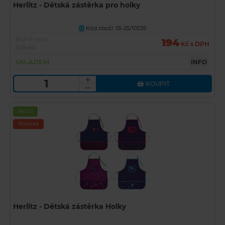
Herlitz - Dětská zástěrka pro holky
Kód zboží: 55-25/10535
U
Běžná cena
194
Kč s DPH
329 Kč
SKLADEM
INFO
KOUPIT
Akční
Novinka
Herlitz - Dětská zástěrka Holky