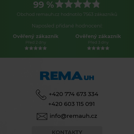
99 %
Obchod remauh.cz hodnotilo 7563 zákazníků
Naposled přidané hodnocení:
Ověřený zákazník
Ověřený zákazník
Před 2 dny
Před 3 dny
+420 774 673 334
+420 603 115 091
info@remauh.cz
KONTAKTY