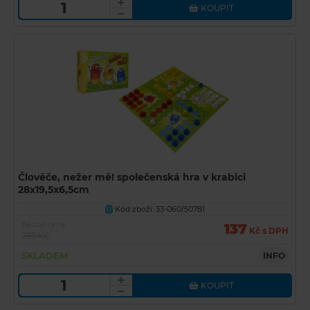
KOUPIT
Člověče, nežer mě! společenská hra v krabici
28x19,5x6,5cm
Kód zboží: 33-060/50781
U
Běžná cena
137
Kč s DPH
235 Kč
SKLADEM
INFO
KOUPIT