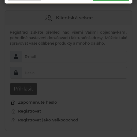
Klientská sekce
Registrací získáte přehled nad všemi Vašimi objednávkami,
pohodlné nastavení doručovací i fakturační adresy. Můžete také
spravovat vaše oblíbené produkty a mnoho dalšího.
E-mail
Heslo
Přihlásit
Zapomenuté heslo
Registrovat
Registrovat jako Velkoobchod