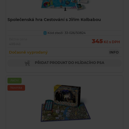
Společenská hra Cestování s Jiřím Kolbabou
Kód zboží: 33-026/50824
U
Běžná cena
345
Kč s DPH
499 Kč
Dočasně vyprodaný
INFO
PŘIDAT PRODUKT DO HLÍDACÍHO PSA
Akční
Novinka