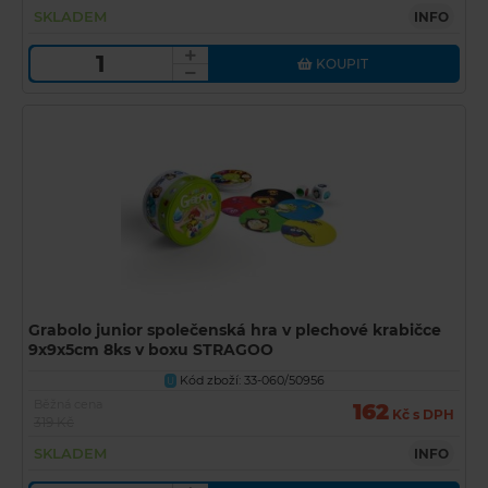
SKLADEM
INFO
KOUPIT
Grabolo junior společenská hra v plechové krabičce
9x9x5cm 8ks v boxu STRAGOO
Kód zboží: 33-060/50956
U
Běžná cena
162
Kč s DPH
319 Kč
SKLADEM
INFO