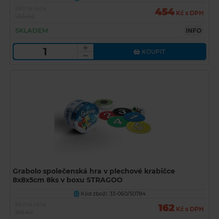
Běžná cena
454
Kč s DPH
755 Kč
SKLADEM
INFO
KOUPIT
Grabolo společenská hra v plechové krabičce
8x8x5cm 8ks v boxu STRAGOO
Kód zboží: 33-060/50784
U
Běžná cena
162
Kč s DPH
319 Kč