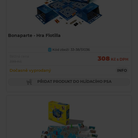
Bonaparte - Hra Flotilla
Kód zboží: 33-38/51036
U
Běžná cena
308
Kč s DPH
399 Kč
Dočasně vyprodaný
INFO
PŘIDAT PRODUKT DO HLÍDACÍHO PSA