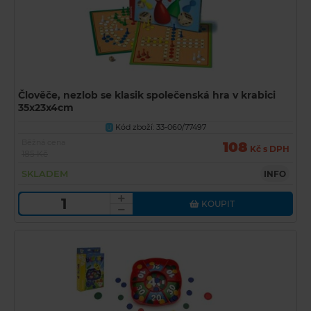
Člověče, nezlob se klasik společenská hra v krabici
35x23x4cm
Kód zboží: 33-060/77497
U
Běžná cena
108
Kč s DPH
185 Kč
SKLADEM
INFO
KOUPIT