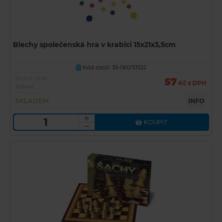
Blechy společenská hra v krabici 15x21x3,5cm
Kód zboží: 33-060/51522
U
Běžná cena
57
Kč s DPH
105 Kč
SKLADEM
INFO
KOUPIT