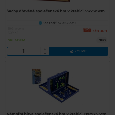
Šachy dřevěné společenská hra v krabici 33x23x3cm
Kód zboží: 33-060/12044
U
Běžná cena
158
Kč s DPH
309 Kč
SKLADEM
INFO
KOUPIT
Námořní bitva společenská hra v krabici 19x29x3,5cm