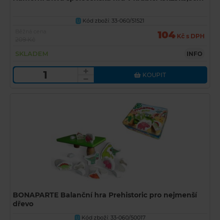
Kód zboží: 33-060/51521
U
Běžná cena
104
Kč s DPH
209 Kč
SKLADEM
INFO
KOUPIT
BONAPARTE Balanční hra Prehistoric pro nejmenší
dřevo
Kód zboží: 33-060/50017
U