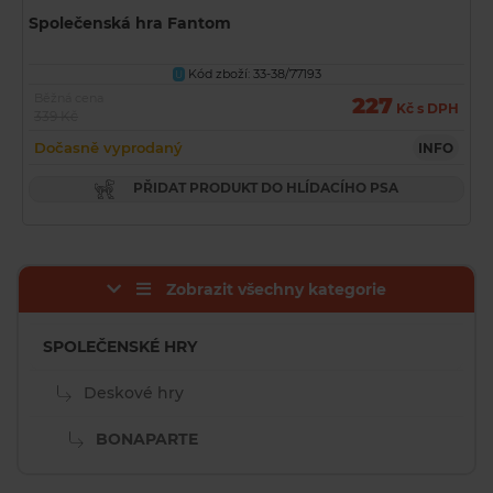
Společenská hra Fantom
Kód zboží: 33-38/77193
U
Běžná cena
227
Kč s DPH
339 Kč
Dočasně vyprodaný
INFO
PŘIDAT PRODUKT DO HLÍDACÍHO PSA
Zobrazit všechny kategorie
SPOLEČENSKÉ HRY
Deskové hry
BONAPARTE