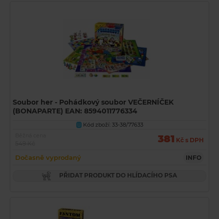
Soubor her - Pohádkový soubor VEČERNÍČEK
(BONAPARTE) EAN: 8594011776334
Kód zboží: 33-38/77633
U
Běžná cena
381
Kč s DPH
549 Kč
Dočasně vyprodaný
INFO
PŘIDAT PRODUKT DO HLÍDACÍHO PSA