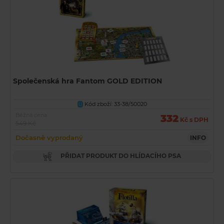
Společenská hra Fantom GOLD EDITION
Kód zboží: 33-38/50020
U
Běžná cena
332
Kč s DPH
549 Kč
Dočasně vyprodaný
INFO
PŘIDAT PRODUKT DO HLÍDACÍHO PSA