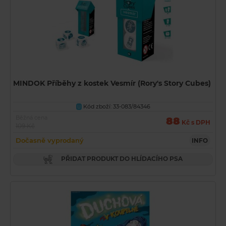
MINDOK Příběhy z kostek Vesmír (Rory's Story Cubes)
Kód zboží: 33-083/84346
U
Běžná cena
88
Kč s DPH
109 Kč
Dočasně vyprodaný
INFO
PŘIDAT PRODUKT DO HLÍDACÍHO PSA