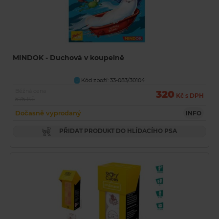
MINDOK - Duchová v koupelně
Kód zboží: 33-083/30104
U
Běžná cena
320
Kč s DPH
575 Kč
Dočasně vyprodaný
INFO
PŘIDAT PRODUKT DO HLÍDACÍHO PSA