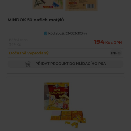
MINDOK 50 našich motýlů
Kód zboží: 33-083/30344
U
Běžná cena
194
Kč s DPH
349 Kč
Dočasně vyprodaný
INFO
PŘIDAT PRODUKT DO HLÍDACÍHO PSA