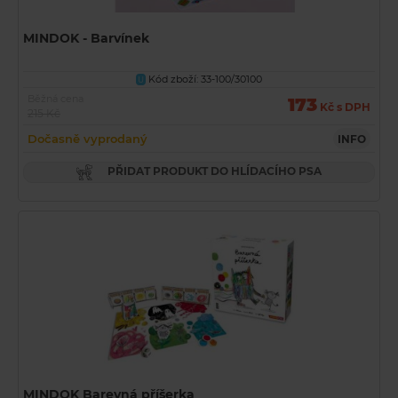
MINDOK - Barvínek
Kód zboží: 33-100/30100
U
Běžná cena
173
Kč s DPH
215 Kč
Dočasně vyprodaný
INFO
PŘIDAT PRODUKT DO HLÍDACÍHO PSA
MINDOK Barevná příšerka