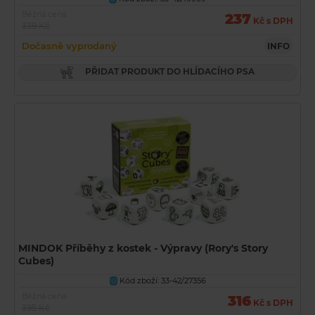
Běžná cena
237
Kč s DPH
339 Kč
Dočasně vyprodaný
INFO
PŘIDAT PRODUKT DO HLÍDACÍHO PSA
MINDOK Příběhy z kostek - Výpravy (Rory's Story
Cubes)
Kód zboží: 33-42/27356
U
Běžná cena
316
Kč s DPH
395 Kč