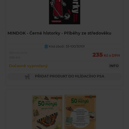
MINDOK - Černé historky - Příběhy ze středověku
Kód zboží: 33-100/30101
U
Běžná cena
235
Kč s DPH
295 Kč
Dočasně vyprodaný
INFO
PŘIDAT PRODUKT DO HLÍDACÍHO PSA