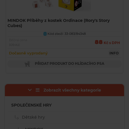
MINDOK Příběhy z kostek Ordinace (Rory's Story
Cubes)
Kód zboží: 33-083/84348
U
Běžná cena
88
Kč s DPH
109 Kč
Dočasně vyprodaný
INFO
PŘIDAT PRODUKT DO HLÍDACÍHO PSA
Zobrazit všechny kategorie
SPOLEČENSKÉ HRY
Dětské hry