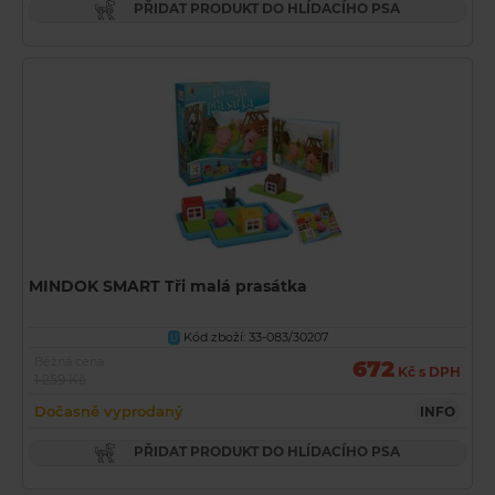
PŘIDAT PRODUKT DO HLÍDACÍHO PSA
MINDOK SMART Tři malá prasátka
Kód zboží: 33-083/30207
U
Běžná cena
672
Kč s DPH
1 259 Kč
Dočasně vyprodaný
INFO
PŘIDAT PRODUKT DO HLÍDACÍHO PSA