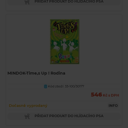
PŘIDAT PRODUKT DO HLÍDACÍHO PSA
MINDOK-Time‚s Up ! Rodina
Kód zboží: 33-100/30177
U
546
Kč s DPH
Dočasně vyprodaný
INFO
PŘIDAT PRODUKT DO HLÍDACÍHO PSA