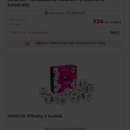
katedrály)
Kód zboží: 33-083/30011
U
Běžná cena
336
Kč s DPH
629 Kč
Dočasně vyprodaný
INFO
PŘIDAT PRODUKT DO HLÍDACÍHO PSA
MINDOK Příběhy z kostek
Kód zboží: 33-42/19909
U