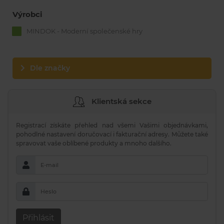
Výrobci
MINDOK - Moderní společenské hry
Dle značky
Klientská sekce
Registrací získáte přehled nad všemi Vašimi objednávkami,
pohodlné nastavení doručovací i fakturační adresy. Můžete také
spravovat vaše oblíbené produkty a mnoho dalšího.
E-mail
Heslo
Přihlásit