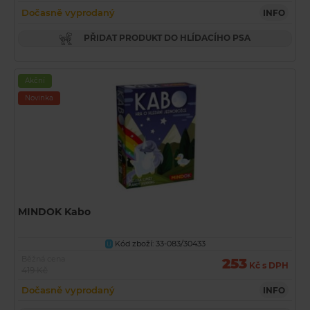
Dočasně vyprodaný
INFO
PŘIDAT PRODUKT DO HLÍDACÍHO PSA
Akční
Novinka
MINDOK Kabo
Kód zboží: 33-083/30433
U
Běžná cena
253
Kč s DPH
419 Kč
Dočasně vyprodaný
INFO