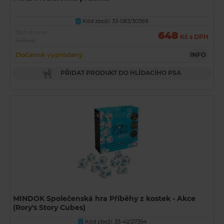
Kód zboží: 33-083/30369
U
Běžná cena
648
Kč s DPH
749 Kč
Dočasně vyprodaný
INFO
PŘIDAT PRODUKT DO HLÍDACÍHO PSA
MINDOK Společenská hra Příběhy z kostek - Akce
(Rory's Story Cubes)
Kód zboží: 33-42/27354
U