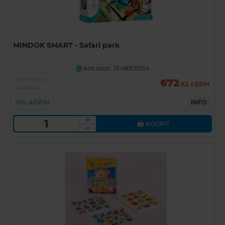
MINDOK SMART - Safari park
Kód zboží: 33-083/30554
U
Běžná cena
672
Kč s DPH
1 259 Kč
SKLADEM
INFO
KOUPIT