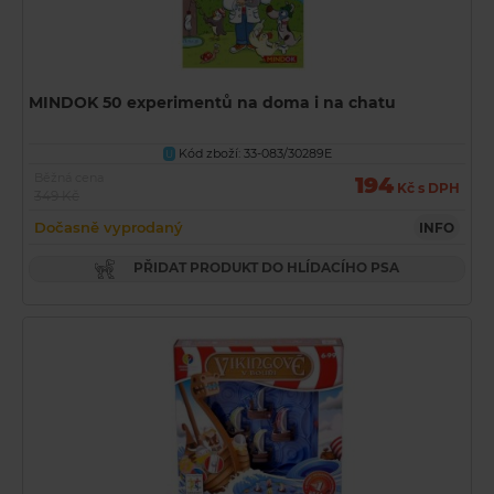
MINDOK 50 experimentů na doma i na chatu
Kód zboží: 33-083/30289E
U
Běžná cena
194
Kč s DPH
349 Kč
Dočasně vyprodaný
INFO
PŘIDAT PRODUKT DO HLÍDACÍHO PSA