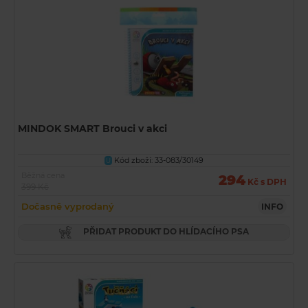
MINDOK SMART Brouci v akci
Kód zboží: 33-083/30149
U
Běžná cena
294
Kč s DPH
399 Kč
Dočasně vyprodaný
INFO
PŘIDAT PRODUKT DO HLÍDACÍHO PSA