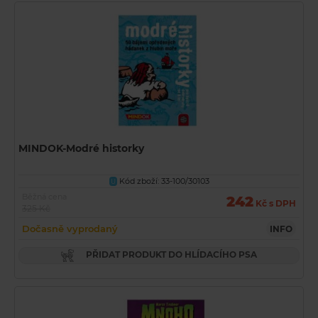
MINDOK-Modré historky
Kód zboží: 33-100/30103
U
Běžná cena
242
Kč s DPH
325 Kč
Dočasně vyprodaný
INFO
PŘIDAT PRODUKT DO HLÍDACÍHO PSA