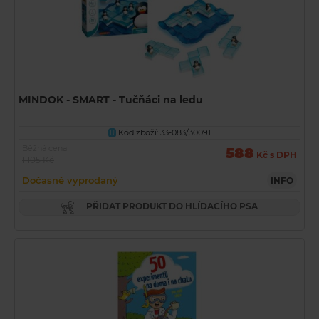
MINDOK - SMART - Tučňáci na ledu
Kód zboží: 33-083/30091
U
Běžná cena
588
Kč s DPH
1 105 Kč
Dočasně vyprodaný
INFO
PŘIDAT PRODUKT DO HLÍDACÍHO PSA