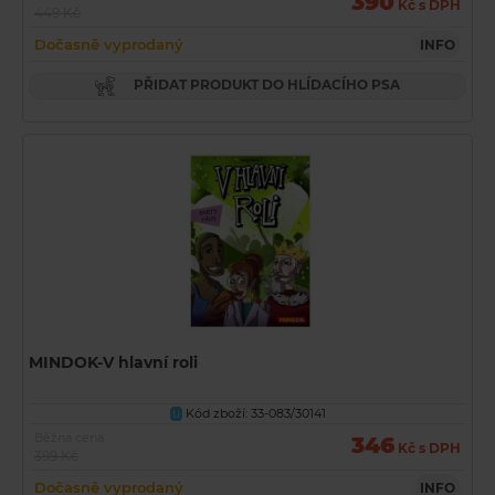
390
Kč s DPH
449 Kč
Dočasně vyprodaný
INFO
PŘIDAT PRODUKT DO HLÍDACÍHO PSA
MINDOK-V hlavní roli
Kód zboží: 33-083/30141
U
Běžná cena
346
Kč s DPH
399 Kč
Dočasně vyprodaný
INFO