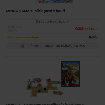
MINDOK SMART Vikingové v bouři
Kód zboží: 33-083/30134
U
Běžná cena
433
Kč s DPH
469 Kč
Dočasně vyprodaný
INFO
PŘIDAT PRODUKT DO HLÍDACÍHO PSA
MINDOK - Carcassonne rozšíření 1 (Hostince a