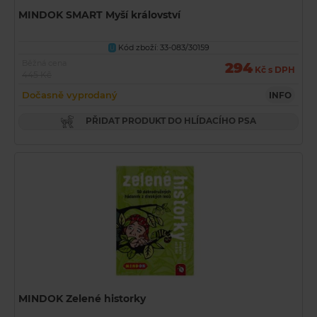
MINDOK SMART Myší království
Kód zboží: 33-083/30159
U
Běžná cena
294
Kč s DPH
445 Kč
Dočasně vyprodaný
INFO
PŘIDAT PRODUKT DO HLÍDACÍHO PSA
MINDOK Zelené historky