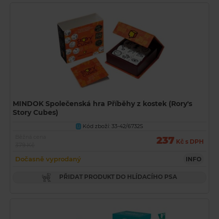
MINDOK Společenská hra Příběhy z kostek (Rory's
Story Cubes)
Kód zboží: 33-42/6732S
U
Běžná cena
237
Kč s DPH
379 Kč
Dočasně vyprodaný
INFO
PŘIDAT PRODUKT DO HLÍDACÍHO PSA