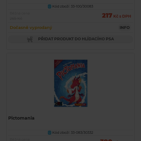
Kód zboží: 33-100/30083
U
Běžná cena
217
Kč s DPH
265 Kč
Dočasně vyprodaný
INFO
PŘIDAT PRODUKT DO HLÍDACÍHO PSA
Pictomania
Kód zboží: 33-083/30332
U
Běžná cena