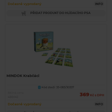
Dočasně vyprodaný
INFO
PŘIDAT PRODUKT DO HLÍDACÍHO PSA
MINDOK Krabčáci
Kód zboží: 33-083/30337
U
Běžná cena
369
Kč s DPH
489 Kč
Dočasně vyprodaný
INFO