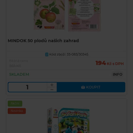
MINDOK 50 plodů našich zahrad
Kód zboží: 33-083/30345
U
Běžná cena
194
Kč s DPH
365 Kč
SKLADEM
INFO
KOUPIT
Akční
Novinka