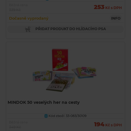
Běžná cena
253
Kč s DPH
339 Kč
Dočasně vyprodaný
INFO
PŘIDAT PRODUKT DO HLÍDACÍHO PSA
MINDOK 50 veselých her na cesty
Kód zboží: 33-083/30109
U
Běžná cena
194
Kč s DPH
349 Kč