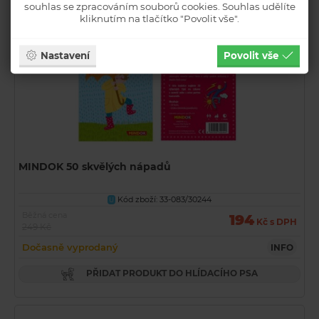
souhlas se zpracováním souborů cookies. Souhlas udělíte
kliknutím na tlačítko "Povolit vše".
Nastavení
Povolit vše
MINDOK 50 skvělých nápadů
Kód zboží: 33-083/30244
U
Běžná cena
194
Kč s DPH
249 Kč
Dočasně vyprodaný
INFO
PŘIDAT PRODUKT DO HLÍDACÍHO PSA