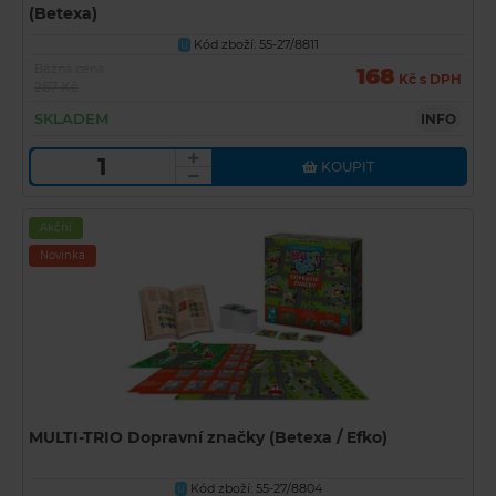
(Betexa)
Kód zboží: 55-27/8811
U
Běžná cena
168
Kč s DPH
267 Kč
SKLADEM
INFO
KOUPIT
Akční
Novinka
MULTI-TRIO Dopravní značky (Betexa / Efko)
Kód zboží: 55-27/8804
U