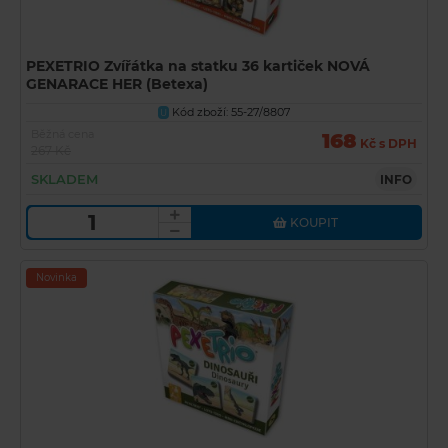
PEXETRIO Zvířátka na statku 36 kartiček NOVÁ
GENARACE HER (Betexa)
Kód zboží: 55-27/8807
U
Běžná cena
168
Kč s DPH
267 Kč
SKLADEM
INFO
KOUPIT
Novinka