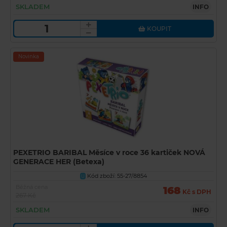
SKLADEM
INFO
KOUPIT
Novinka
PEXETRIO BARIBAL Měsíce v roce 36 kartiček NOVÁ
GENERACE HER (Betexa)
Kód zboží: 55-27/8854
U
Běžná cena
168
Kč s DPH
267 Kč
SKLADEM
INFO