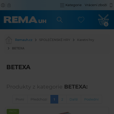
Kategorie
Vrácení zboží
0
Remauh.cz
SPOLEČENSKÉ HRY
Karetní hry
BETEXA
BETEXA
Produkty z kategorie
BETEXA:
První
Předchozí
1
2
Další
Poslední
Akční