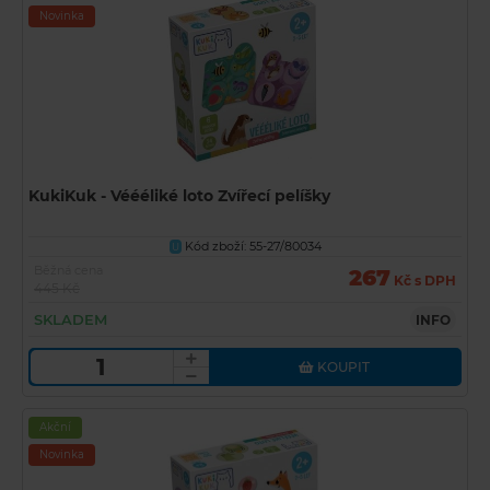
Novinka
KukiKuk - Véééliké loto Zvířecí pelíšky
Kód zboží: 55-27/80034
U
Běžná cena
267
Kč s DPH
445 Kč
SKLADEM
INFO
KOUPIT
Akční
Novinka