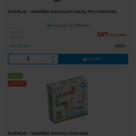
KukiKuk - Véééliké kontrastní karty Pro miminka
Kód zboží: 55-27/80002
U
Běžná cena
267
Kč s DPH
445 Kč
SKLADEM
INFO
KOUPIT
Akční
Novinka
KukiKuk - Véééliké domino Zahrada