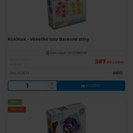
KukiKuk - Véééliké loto Barevné stíny
Kód zboží: 55-27/80035
U
Běžná cena
267
Kč s DPH
445 Kč
SKLADEM
INFO
KOUPIT
Akční
Novinka