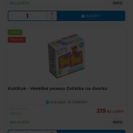
SKLADEM
INFO
KOUPIT
Akční
Novinka
KukiKuk - Véééliké pexeso Zvířátka na dvorku
Kód zboží: 55-27/80004
U
Běžná cena
215
Kč s DPH
359 Kč
SKLADEM
INFO