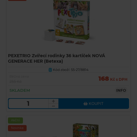
PEXETRIO Zvířecí rodinky 36 kartiček NOVÁ
GENERACE HER (Betexa)
Kód zboží: 55-27/8814
U
Běžná cena
168
Kč s DPH
255 Kč
SKLADEM
INFO
KOUPIT
Akční
Novinka