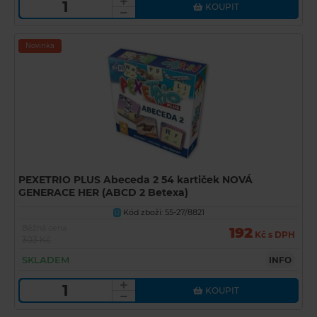
KOUPIT
Novinka
PEXETRIO PLUS Abeceda 2 54 kartiček NOVÁ
GENERACE HER (ABCD 2 Betexa)
Kód zboží: 55-27/8821
U
Běžná cena
192
Kč s DPH
303 Kč
SKLADEM
INFO
KOUPIT