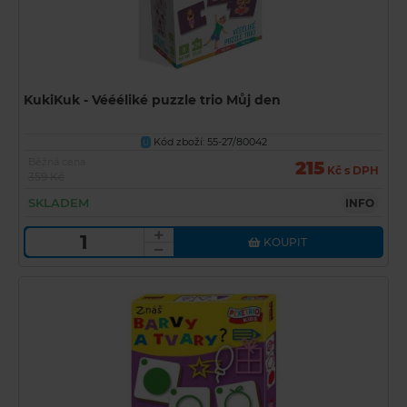
KukiKuk - Véééliké puzzle trio Můj den
Kód zboží: 55-27/80042
U
Běžná cena
215
Kč s DPH
359 Kč
SKLADEM
INFO
KOUPIT