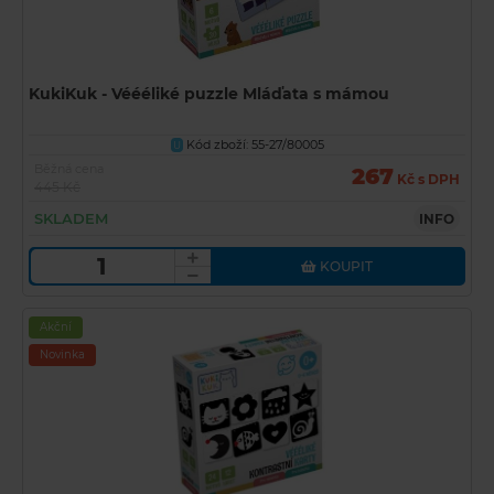
KukiKuk - Véééliké puzzle Mláďata s mámou
Kód zboží: 55-27/80005
U
Běžná cena
267
Kč s DPH
445 Kč
SKLADEM
INFO
KOUPIT
Akční
Novinka