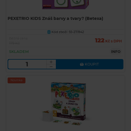
PEXETRIO KIDS Znáš barvy a tvary? (Betexa)
Kód zboží: 55-27/842
U
Běžná cena
122
Kč s DPH
179 Kč
SKLADEM
INFO
KOUPIT
Novinka