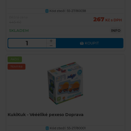
Kód zboží: 55-27/80038
U
Běžná cena
267
Kč s DPH
445 Kč
SKLADEM
INFO
KOUPIT
Akční
Novinka
KukiKuk - Véééliké pexeso Doprava
Kód zboží: 55-27/80001
U