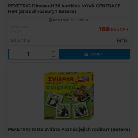
PEXETRIO Dinosauři 36 kartiček NOVÁ GENERACE
HER (Znáš dinosaury? Betexa)
Kód zboží: 55-27/8836
U
Běžná cena
168
Kč s DPH
269 Kč
SKLADEM
INFO
KOUPIT
PEXETRIO KIDS Zvířata Poznáš jejich rodinu? (Betexa)