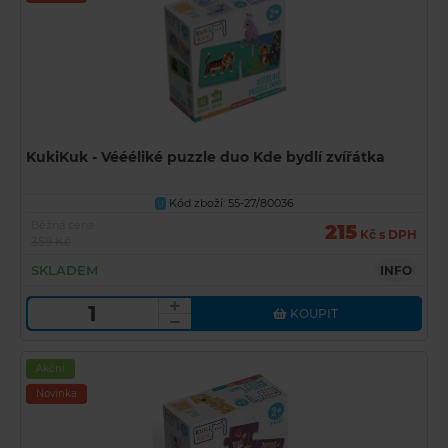
KukiKuk - Véééliké puzzle duo Kde bydlí zvířátka
Kód zboží: 55-27/80036
U
Běžná cena
215
Kč s DPH
359 Kč
SKLADEM
INFO
KOUPIT
Akční
Novinka