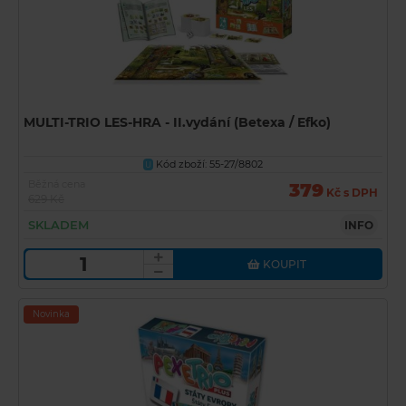
MULTI-TRIO LES-HRA - II.vydání (Betexa / Efko)
Kód zboží: 55-27/8802
U
Běžná cena
379
Kč s DPH
629 Kč
SKLADEM
INFO
KOUPIT
Novinka