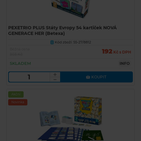
PEXETRIO PLUS Státy Evropy 54 kartiček NOVÁ
GENERACE HER (Betexa)
Kód zboží: 55-27/8812
U
Běžná cena
192
Kč s DPH
303 Kč
SKLADEM
INFO
KOUPIT
Akční
Novinka