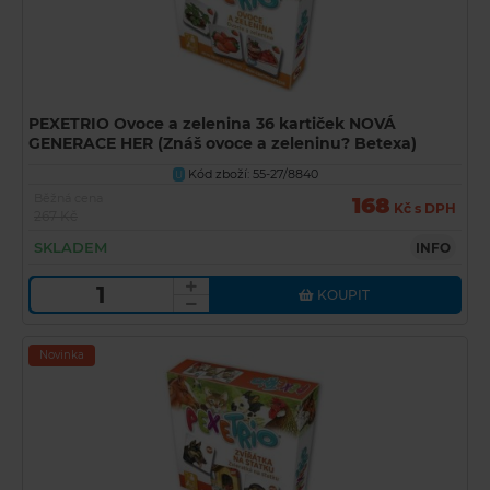
PEXETRIO Ovoce a zelenina 36 kartiček NOVÁ
GENERACE HER (Znáš ovoce a zeleninu? Betexa)
Kód zboží: 55-27/8840
U
Běžná cena
168
Kč s DPH
267 Kč
SKLADEM
INFO
KOUPIT
Novinka