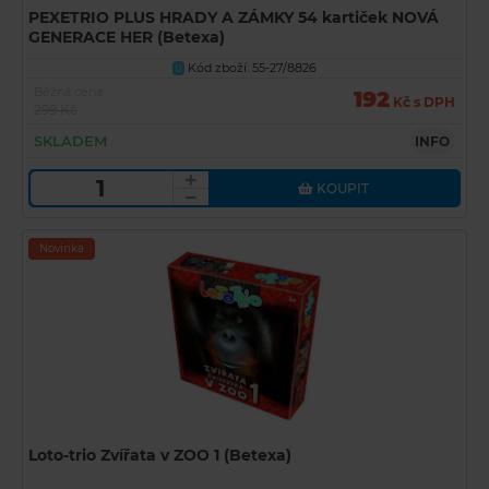
PEXETRIO PLUS HRADY A ZÁMKY 54 kartiček NOVÁ
GENERACE HER (Betexa)
Kód zboží: 55-27/8826
U
Běžná cena
192
Kč s DPH
299 Kč
SKLADEM
INFO
KOUPIT
Novinka
Loto-trio Zvířata v ZOO 1 (Betexa)