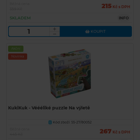
Běžná cena
215
Kč s DPH
359 Kč
SKLADEM
INFO
KOUPIT
Akční
Novinka
KukiKuk - Véééliké puzzle Na výletě
Kód zboží: 55-27/80052
U
Běžná cena
267
Kč s DPH
445 Kč