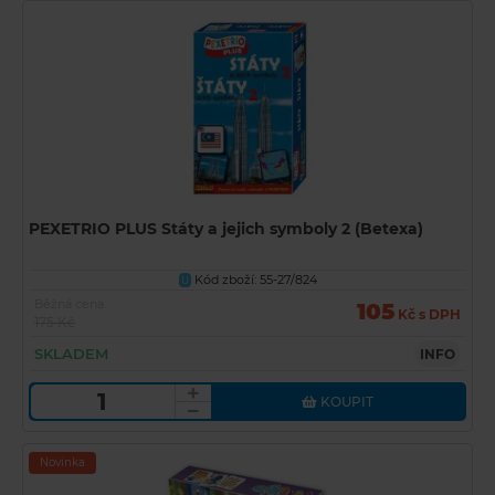
PEXETRIO PLUS Státy a jejich symboly 2 (Betexa)
Kód zboží: 55-27/824
U
Běžná cena
105
Kč s DPH
175 Kč
SKLADEM
INFO
KOUPIT
Novinka