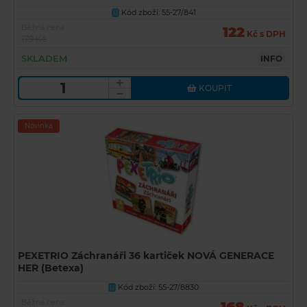
Kód zboží: 55-27/841
U
Běžná cena
122
Kč s DPH
179 Kč
SKLADEM
INFO
KOUPIT
Novinka
PEXETRIO Záchranáři 36 kartiček NOVÁ GENERACE
HER (Betexa)
Kód zboží: 55-27/8830
U
Běžná cena