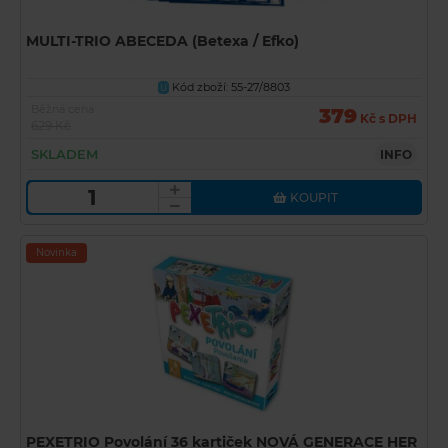
MULTI-TRIO ABECEDA (Betexa / Efko)
Kód zboží: 55-27/8803
U
Běžná cena
379
Kč s DPH
629 Kč
SKLADEM
INFO
KOUPIT
Novinka
PEXETRIO Povolání 36 kartiček NOVÁ GENERACE HER