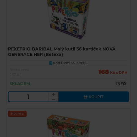
PEXETRIO BARIBAL Malý kutil 36 kartiček NOVÁ
GENERACE HER (Betexa)
Kód zboží: 55-27/8851
U
Běžná cena
168
Kč s DPH
267 Kč
SKLADEM
INFO
KOUPIT
Novinka