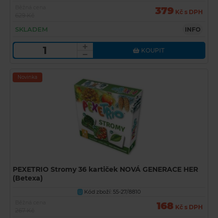
Běžná cena
379
Kč s DPH
629 Kč
SKLADEM
INFO
KOUPIT
Novinka
PEXETRIO Stromy 36 kartiček NOVÁ GENERACE HER
(Betexa)
Kód zboží: 55-27/8810
U
Běžná cena
168
Kč s DPH
267 Kč