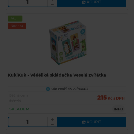
KOUPIT
Akční
Novinka
KukiKuk - Véééliká skládačka Veselá zvířátka
Kód zboží: 55-27/80003
U
Běžná cena
215
Kč s DPH
359 Kč
SKLADEM
INFO
KOUPIT