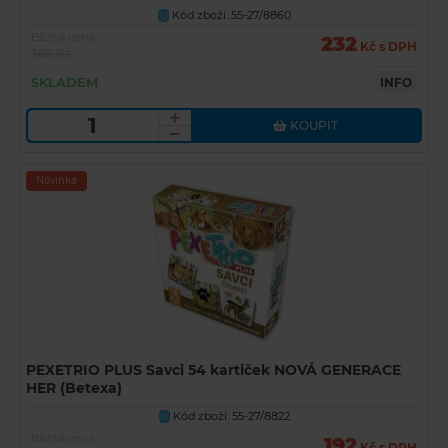
Kód zboží: 55-27/8860
U
Běžná cena
232
Kč s DPH
368 Kč
SKLADEM
INFO
KOUPIT
Novinka
PEXETRIO PLUS Savci 54 kartiček NOVÁ GENERACE
HER (Betexa)
Kód zboží: 55-27/8822
U
Běžná cena
192
Kč s DPH