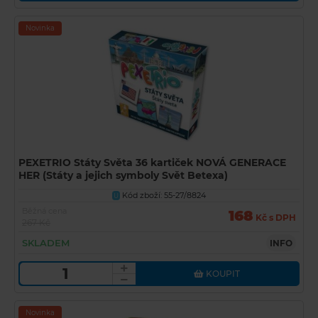
Novinka
PEXETRIO Státy Světa 36 kartiček NOVÁ GENERACE
HER (Státy a jejich symboly Svět Betexa)
Kód zboží: 55-27/8824
U
Běžná cena
168
Kč s DPH
267 Kč
SKLADEM
INFO
KOUPIT
Novinka