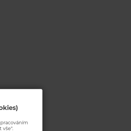
okies)
 zpracováním
 vše".