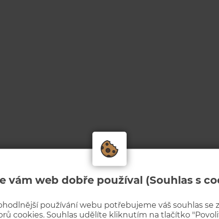
e vám web dobře používal (Souhlas s co
ohodlnější používání webu potřebujeme váš souhlas se
rů cookies. Souhlas udělíte kliknutím na tlačítko "Povolit