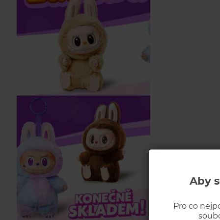
Aby s
Pro co nejp
soubo