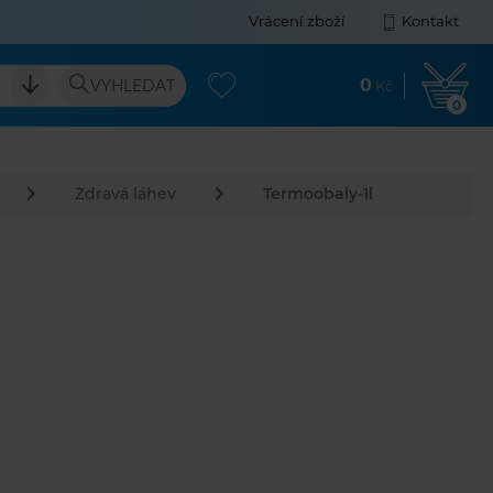
Vrácení zboží
Kontakt
0
VYHLEDAT
Kč
0
Zdravá láhev
Termoobaly-1l