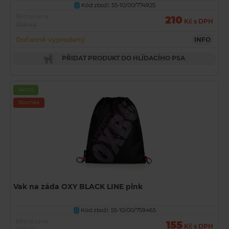
Kód zboží: 55-10/00/774925
U
Běžná cena
210
Kč s DPH
358 Kč
Dočasně vyprodaný
INFO
PŘIDAT PRODUKT DO HLÍDACÍHO PSA
Akční
Novinka
Vak na záda OXY BLACK LINE pink
Kód zboží: 55-10/00/759465
U
Běžná cena
155
Kč s DPH