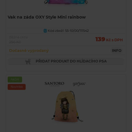
Vak na záda OXY Style Mini rainbow
Kód zboží: 55-10/00/111542
U
Běžná cena
139
Kč s DPH
256 Kč
Dočasně vyprodaný
INFO
PŘIDAT PRODUKT DO HLÍDACÍHO PSA
Akční
Novinka