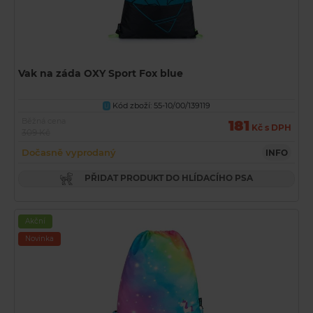
Vak na záda OXY Sport Fox blue
Kód zboží: 55-10/00/139119
U
Běžná cena
181
Kč s DPH
309 Kč
Dočasně vyprodaný
INFO
PŘIDAT PRODUKT DO HLÍDACÍHO PSA
Akční
Novinka