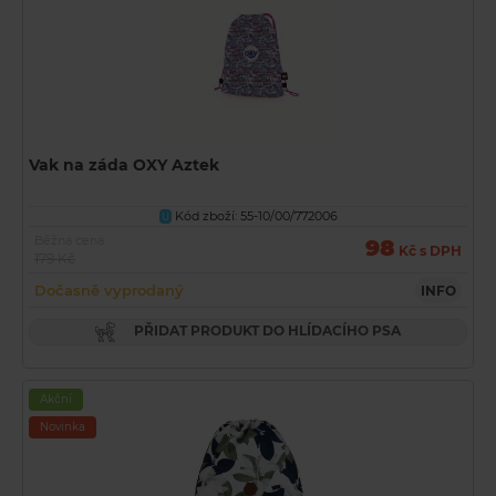
Vak na záda OXY Aztek
Kód zboží: 55-10/00/772006
U
Běžná cena
98
Kč s DPH
179 Kč
Dočasně vyprodaný
INFO
PŘIDAT PRODUKT DO HLÍDACÍHO PSA
Akční
Novinka