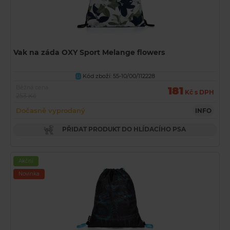
Vak na záda OXY Sport Melange flowers
Kód zboží: 55-10/00/112228
U
Běžná cena
181
Kč s DPH
253 Kč
Dočasně vyprodaný
INFO
PŘIDAT PRODUKT DO HLÍDACÍHO PSA
Akční
Novinka