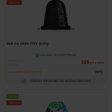
Novinka
Vak na záda OXY Army
Kód zboží: 55-10/00/759489
U
Běžná cena
155
Kč s DPH
265 Kč
Dočasně vyprodaný
INFO
PŘIDAT PRODUKT DO HLÍDACÍHO PSA
Akční
Novinka