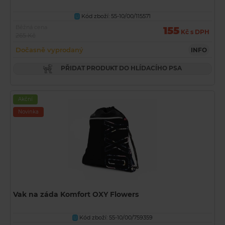
Kód zboží: 55-10/00/115571
U
Běžná cena
155
Kč s DPH
265 Kč
Dočasně vyprodaný
INFO
PŘIDAT PRODUKT DO HLÍDACÍHO PSA
Akční
Novinka
Vak na záda Komfort OXY Flowers
Kód zboží: 55-10/00/759359
U