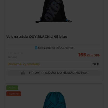
Vak na záda OXY BLACK LINE blue
Kód zboží: 55-10/00/759458
U
Běžná cena
155
Kč s DPH
265 Kč
Dočasně vyprodaný
INFO
PŘIDAT PRODUKT DO HLÍDACÍHO PSA
Akční
Novinka