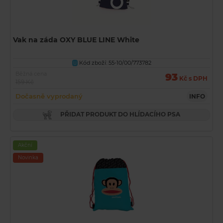
Vak na záda OXY BLUE LINE White
Kód zboží: 55-10/00/773782
U
Běžná cena
93
Kč s DPH
159 Kč
Dočasně vyprodaný
INFO
PŘIDAT PRODUKT DO HLÍDACÍHO PSA
Akční
Novinka