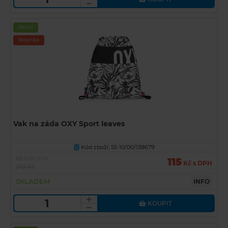
Akční
Novinka
Vak na záda OXY Sport leaves
Kód zboží: 55-10/00/138679
U
Běžná cena
115
Kč s DPH
210 Kč
SKLADEM
INFO
KOUPIT