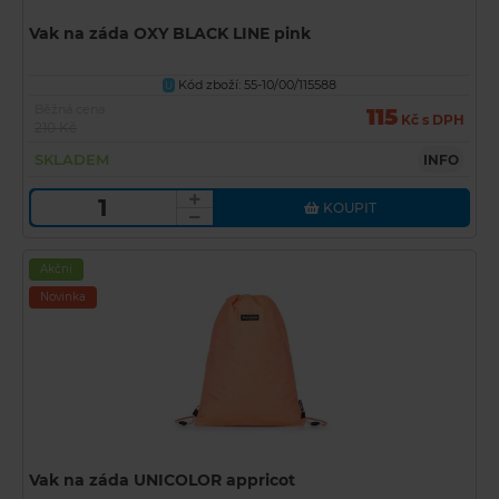
Vak na záda OXY BLACK LINE pink
Kód zboží: 55-10/00/115588
U
Běžná cena
115
Kč s DPH
210 Kč
SKLADEM
INFO
KOUPIT
Akční
Novinka
Vak na záda UNICOLOR appricot