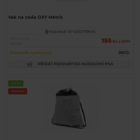
Vak na záda OXY Metrix
Kód zboží: 55-10/00/759045
U
Běžná cena
155
Kč s DPH
265 Kč
Dočasně vyprodaný
INFO
PŘIDAT PRODUKT DO HLÍDACÍHO PSA
Akční
Novinka