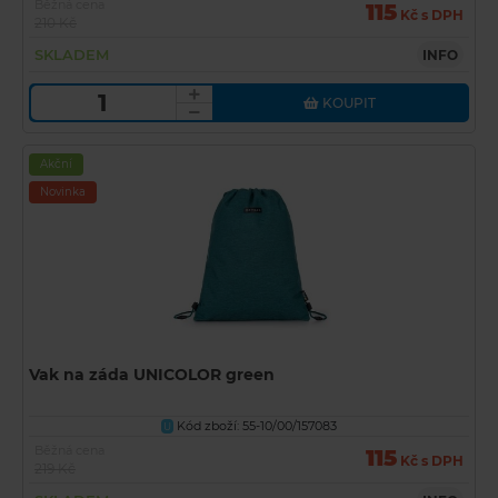
Běžná cena
115
Kč s DPH
210 Kč
SKLADEM
INFO
KOUPIT
Akční
Novinka
Vak na záda UNICOLOR green
Kód zboží: 55-10/00/157083
U
Běžná cena
115
Kč s DPH
219 Kč