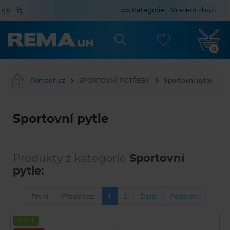
Kategorie
Vrácení zboží
0
Remauh.cz
SPORTOVNÍ POTŘEBY
Sportovní pytle
Sportovní pytle
Produkty z kategorie
Sportovní
pytle:
První
Předchozí
1
2
Další
Poslední
Akční