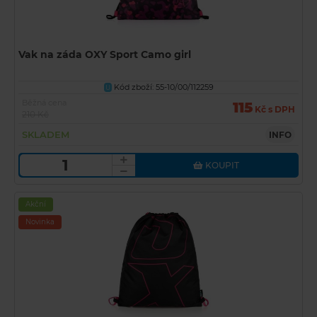
Vak na záda OXY Sport Camo girl
Kód zboží: 55-10/00/112259
U
Běžná cena
115
Kč s DPH
210 Kč
SKLADEM
INFO
KOUPIT
Akční
Novinka