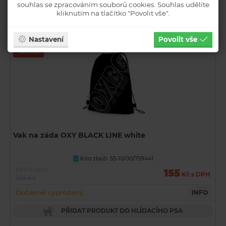
souhlas se zpracováním souborů cookies. Souhlas udělíte
PŘIDAT PRODUKT DO HLÍDACÍHO PSA
kliknutím na tlačítko "Povolit vše".
Nastavení
Povolit vše
Akční
Novinka
Vak na záda OXY BLACK LINE white
Kód zboží: 55-10/00/759441
U
Běžná cena
155
Kč s DPH
265 Kč
Dočasně vyprodaný
INFO
PŘIDAT PRODUKT DO HLÍDACÍHO PSA