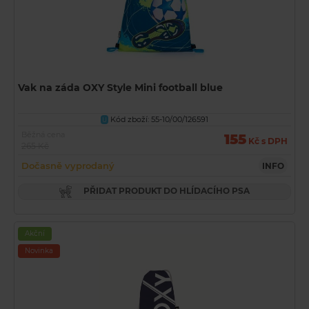
Vak na záda OXY Style Mini football blue
Kód zboží: 55-10/00/126591
U
Běžná cena
155
Kč s DPH
265 Kč
Dočasně vyprodaný
INFO
PŘIDAT PRODUKT DO HLÍDACÍHO PSA
Akční
Novinka