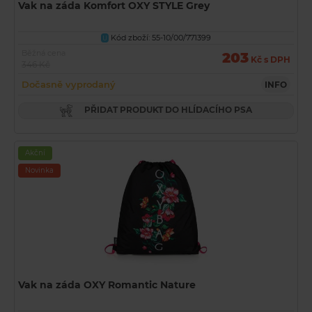
Vak na záda Komfort OXY STYLE Grey
Kód zboží: 55-10/00/771399
U
Běžná cena
203
Kč s DPH
346 Kč
Dočasně vyprodaný
INFO
PŘIDAT PRODUKT DO HLÍDACÍHO PSA
Akční
Novinka
Vak na záda OXY Romantic Nature