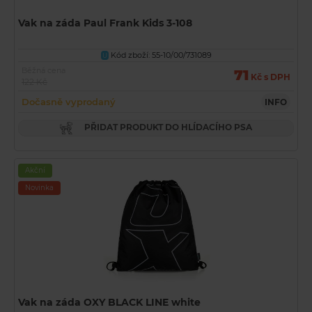
Vak na záda Paul Frank Kids 3-108
Kód zboží: 55-10/00/731089
U
Běžná cena
71
Kč s DPH
122 Kč
Dočasně vyprodaný
INFO
PŘIDAT PRODUKT DO HLÍDACÍHO PSA
Akční
Novinka
Vak na záda OXY BLACK LINE white