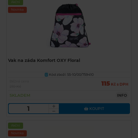
Akční
Novinka
Vak na záda Komfort OXY Floral
Kód zboží: 55-10/00/759410
U
Běžná cena
115
Kč s DPH
210 Kč
SKLADEM
INFO
KOUPIT
Akční
Novinka