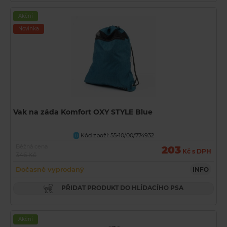
Akční
Novinka
Vak na záda Komfort OXY STYLE Blue
Kód zboží: 55-10/00/774932
U
Běžná cena
203
Kč s DPH
346 Kč
Dočasně vyprodaný
INFO
PŘIDAT PRODUKT DO HLÍDACÍHO PSA
Akční