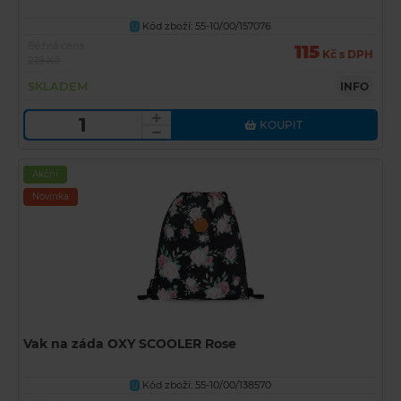
Kód zboží: 55-10/00/157076
U
Běžná cena
115
Kč s DPH
219 Kč
SKLADEM
INFO
KOUPIT
Akční
Novinka
Vak na záda OXY SCOOLER Rose
Kód zboží: 55-10/00/138570
U