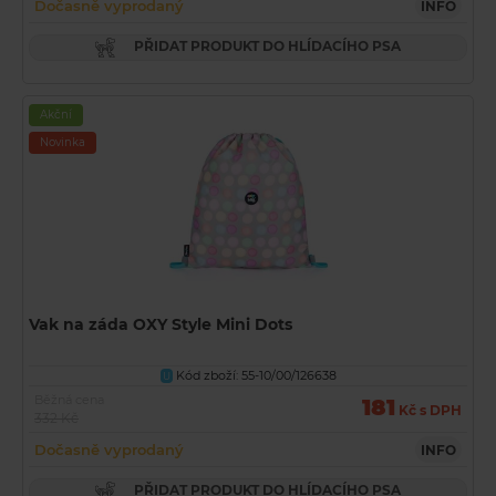
Dočasně vyprodaný
INFO
PŘIDAT PRODUKT DO HLÍDACÍHO PSA
Akční
Novinka
Vak na záda OXY Style Mini Dots
Kód zboží: 55-10/00/126638
U
Běžná cena
181
Kč s DPH
332 Kč
Dočasně vyprodaný
INFO
PŘIDAT PRODUKT DO HLÍDACÍHO PSA