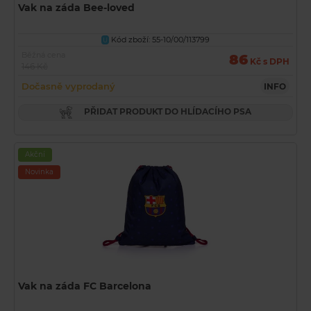
Vak na záda Bee-loved
Kód zboží: 55-10/00/113799
U
Běžná cena
86
Kč s DPH
146 Kč
Dočasně vyprodaný
INFO
PŘIDAT PRODUKT DO HLÍDACÍHO PSA
Akční
Novinka
Vak na záda FC Barcelona