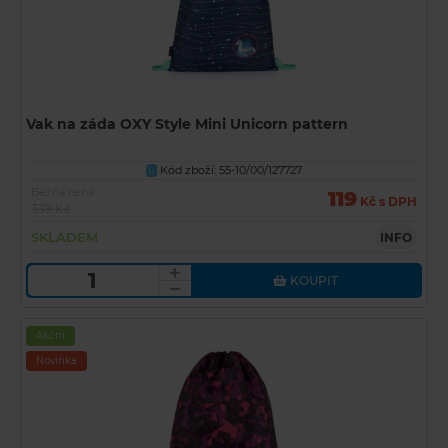
Vak na záda OXY Style Mini Unicorn pattern
Kód zboží: 55-10/00/127727
U
Běžná cena
119
Kč s DPH
339 Kč
SKLADEM
INFO
KOUPIT
Akční
Novinka