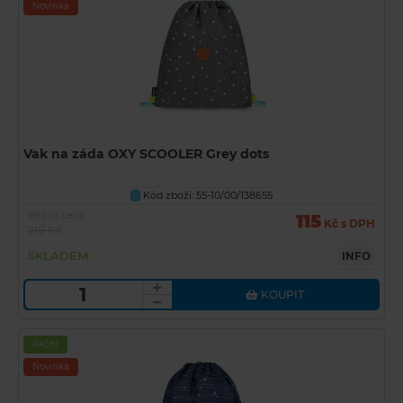
Novinka
Vak na záda OXY SCOOLER Grey dots
Kód zboží: 55-10/00/138655
U
Běžná cena
115
Kč s DPH
210 Kč
SKLADEM
INFO
KOUPIT
Akční
Novinka