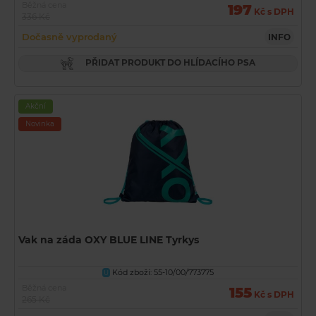
Běžná cena
197
Kč s DPH
336 Kč
Dočasně vyprodaný
INFO
PŘIDAT PRODUKT DO HLÍDACÍHO PSA
Akční
Novinka
Vak na záda OXY BLUE LINE Tyrkys
Kód zboží: 55-10/00/773775
U
Běžná cena
155
Kč s DPH
265 Kč