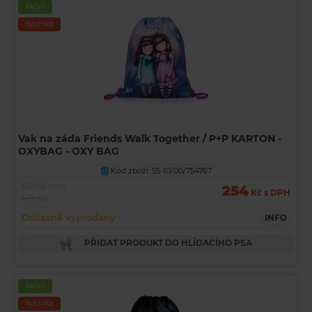
Akční
Novinka
Vak na záda Friends Walk Together / P+P KARTON -
OXYBAG - OXY BAG
Kód zboží: 55-10/00/754767
U
Běžná cena
254
Kč s DPH
415 Kč
Dočasně vyprodaný
INFO
PŘIDAT PRODUKT DO HLÍDACÍHO PSA
Akční
Novinka