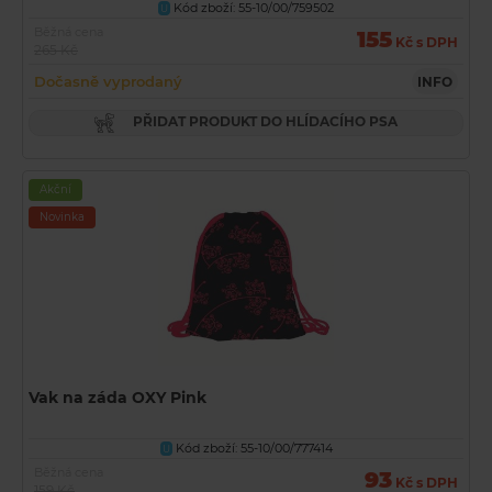
Kód zboží: 55-10/00/759502
U
Běžná cena
155
Kč s DPH
265 Kč
Dočasně vyprodaný
INFO
PŘIDAT PRODUKT DO HLÍDACÍHO PSA
Akční
Novinka
Vak na záda OXY Pink
Kód zboží: 55-10/00/777414
U
Běžná cena
93
Kč s DPH
159 Kč