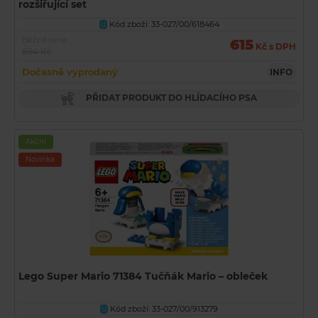
rozšiřující set
Kód zboží: 33-027/00/618464
U
Běžná cena
615
Kč s DPH
894 Kč
Dočasně vyprodaný
INFO
PŘIDAT PRODUKT DO HLÍDACÍHO PSA
Akční
Novinka
Lego Super Mario 71384 Tučňák Mario – obleček
Kód zboží: 33-027/00/913279
U