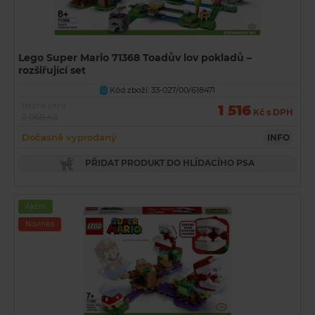
Lego Super Mario 71368 Toadův lov pokladů –
rozšiřující set
Kód zboží: 33-027/00/618471
U
Běžná cena
1 516
Kč s DPH
2 068 Kč
Dočasně vyprodaný
INFO
PŘIDAT PRODUKT DO HLÍDACÍHO PSA
Akční
Novinka