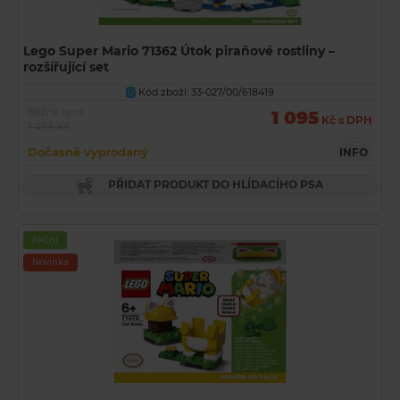
Lego Super Mario 71362 Útok piraňové rostliny –
rozšířující set
Kód zboží: 33-027/00/618419
U
Běžná cena
1 095
Kč s DPH
1 493 Kč
Dočasně vyprodaný
INFO
PŘIDAT PRODUKT DO HLÍDACÍHO PSA
Akční
Novinka