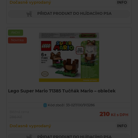
Dočasně vyprodaný
INFO
PŘIDAT PRODUKT DO HLÍDACÍHO PSA
Akční
Novinka
Lego Super Mario 71385 Tučňák Mario – obleček
Kód zboží: 33-027/00/913286
U
Běžná cena
210
Kč s DPH
286 Kč
Dočasně vyprodaný
INFO
PŘIDAT PRODUKT DO HLÍDACÍHO PSA