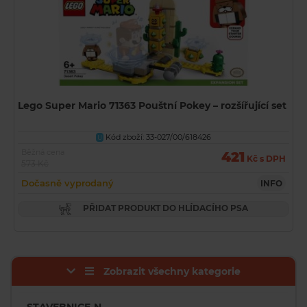
Lego Super Mario 71363 Pouštní Pokey – rozšířující set
Kód zboží: 33-027/00/618426
U
Běžná cena
421
Kč s DPH
573 Kč
Dočasně vyprodaný
INFO
PŘIDAT PRODUKT DO HLÍDACÍHO PSA
Zobrazit všechny kategorie