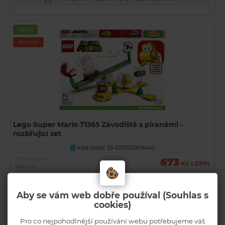
Akční
Novinka
Lego Super Mario 71365 Závodiště s piraněmi -
rozšířující set
Kód zboží: 33-027/00/618440
U
Běžná cena
673
Kč s DPH
918 Kč
Dočasně vyprodaný
INFO
Aby se vám web dobře používal (Souhlas s
PŘIDAT PRODUKT DO HLÍDACÍHO PSA
cookies)
Pro co nejpohodlnější používání webu potřebujeme váš