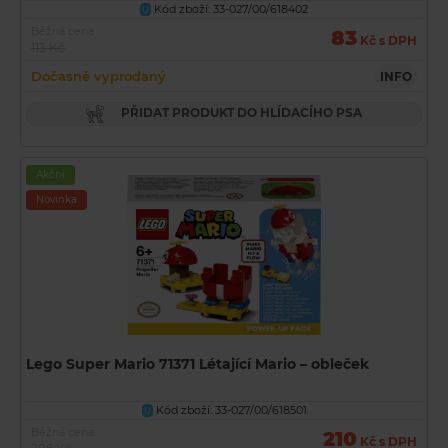
Kód zboží: 33-027/00/618402
U
Běžná cena
83
Kč s DPH
113 Kč
Dočasně vyprodaný
INFO
PŘIDAT PRODUKT DO HLÍDACÍHO PSA
Akční
Novinka
Lego Super Mario 71371 Létající Mario – obleček
Kód zboží: 33-027/00/618501
U
Běžná cena
210
Kč s DPH