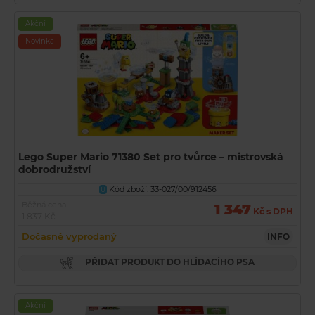
Akční
Novinka
Lego Super Mario 71380 Set pro tvůrce – mistrovská
dobrodružství
Kód zboží: 33-027/00/912456
U
Běžná cena
1 347
Kč s DPH
1 837 Kč
Dočasně vyprodaný
INFO
PŘIDAT PRODUKT DO HLÍDACÍHO PSA
Akční