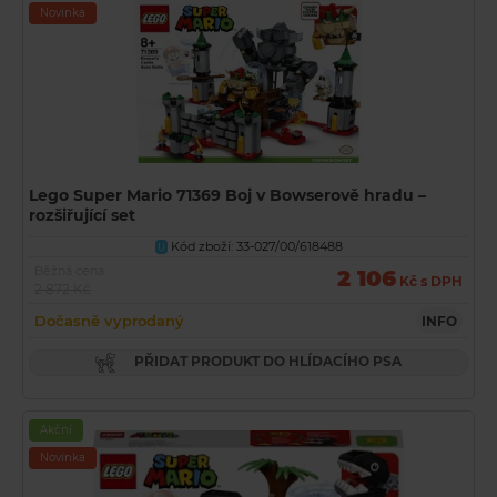
Novinka
Lego Super Mario 71369 Boj v Bowserově hradu –
rozšiřující set
Kód zboží: 33-027/00/618488
U
Běžná cena
2 106
Kč s DPH
2 872 Kč
Dočasně vyprodaný
INFO
PŘIDAT PRODUKT DO HLÍDACÍHO PSA
Akční
Novinka