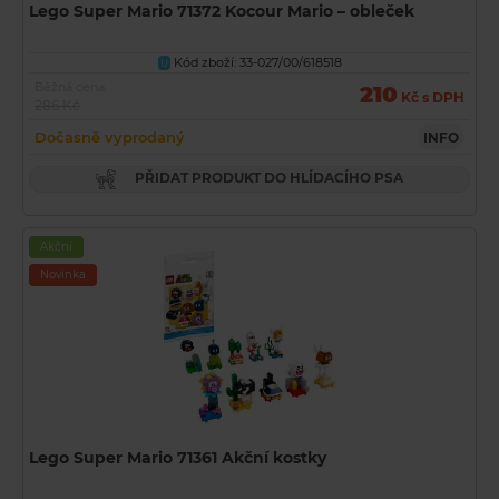
Lego Super Mario 71372 Kocour Mario – obleček
Kód zboží: 33-027/00/618518
U
Běžná cena
210
Kč s DPH
286 Kč
Dočasně vyprodaný
INFO
PŘIDAT PRODUKT DO HLÍDACÍHO PSA
Akční
Novinka
Lego Super Mario 71361 Akční kostky