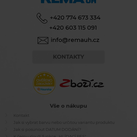
+420 774 673 334
+420 603 115 091
info@remauh.cz
KONTAKTY
Vše o nákupu
Kontakt
Jak si vybrat barvu nebo určitou variantu produktu
Jak si posunout DATUM DODÁNÍ?
K čemu slouží funkce ,,HLÍDACÍ PES"