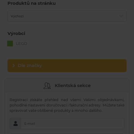
Produktů na stránku
Výchozí
Výrobci
LEGO
Dle značky
Klientská sekce
Registrací získáte přehled nad všemi Vašimi objednávkami,
pohodlné nastavení doručovací i fakturační adresy. Můžete také
spravovat vaše oblíbené produkty a mnoho dalšího.
E-mail