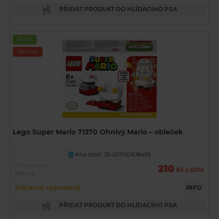
PŘIDAT PRODUKT DO HLÍDACÍHO PSA
Akční
Novinka
Lego Super Mario 71370 Ohnivý Mario – obleček
Kód zboží: 33-027/00/618495
U
Běžná cena
210
Kč s DPH
286 Kč
Dočasně vyprodaný
INFO
PŘIDAT PRODUKT DO HLÍDACÍHO PSA