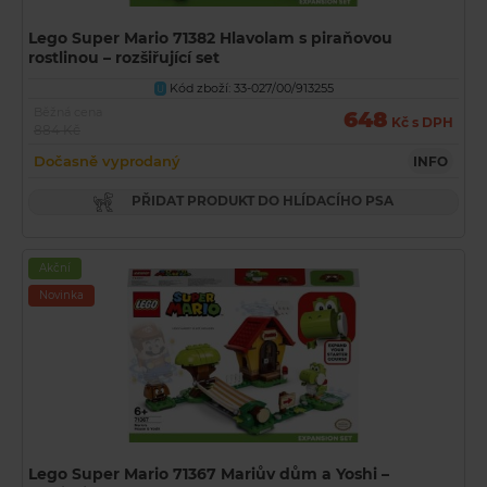
Lego Super Mario 71382 Hlavolam s piraňovou
rostlinou – rozšiřující set
Kód zboží: 33-027/00/913255
U
Běžná cena
648
Kč s DPH
884 Kč
Dočasně vyprodaný
INFO
PŘIDAT PRODUKT DO HLÍDACÍHO PSA
Akční
Novinka
Lego Super Mario 71367 Mariův dům a Yoshi –