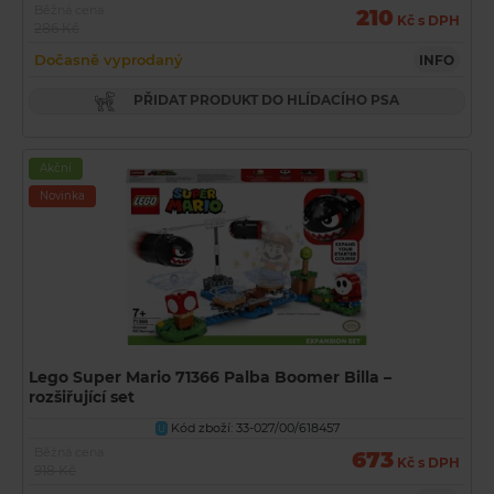
Běžná cena
210
Kč s DPH
286 Kč
Dočasně vyprodaný
INFO
PŘIDAT PRODUKT DO HLÍDACÍHO PSA
Akční
Novinka
Lego Super Mario 71366 Palba Boomer Billa –
rozšiřující set
Kód zboží: 33-027/00/618457
U
Běžná cena
673
Kč s DPH
918 Kč