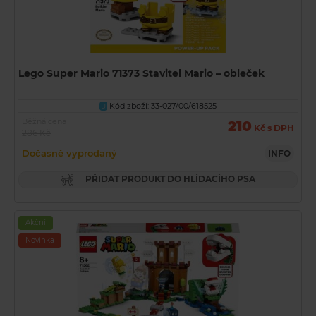
Lego Super Mario 71373 Stavitel Mario – obleček
Kód zboží: 33-027/00/618525
U
Běžná cena
210
Kč s DPH
286 Kč
Dočasně vyprodaný
INFO
PŘIDAT PRODUKT DO HLÍDACÍHO PSA
Akční
Novinka