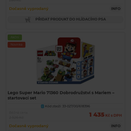
286 Kč
Dočasně vyprodaný
INFO
PŘIDAT PRODUKT DO HLÍDACÍHO PSA
Akční
Novinka
Lego Super Mario 71360 Dobrodružství s Mariem –
startovací set
Kód zboží: 33-027/00/618396
U
Běžná cena
1 435
Kč s DPH
2 526 Kč
Dočasně vyprodaný
INFO