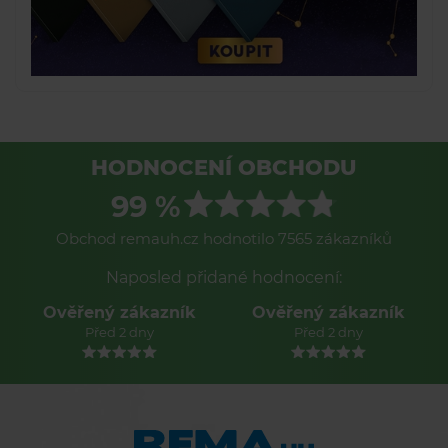
HODNOCENÍ OBCHODU
99 %
Obchod remauh.cz hodnotilo 7565 zákazníků
Naposled přidané hodnocení:
Ověřený zákazník
Ověřený zákazník
Před 2 dny
Před 2 dny