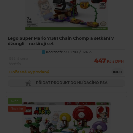
Lego Super Mario 71381 Chain Chomp a setkání v
džungli – rozšiřují set
Kód zboží: 33-027/00/912463
U
Běžná cena
447
Kč s DPH
609 Kč
Dočasně vyprodaný
INFO
PŘIDAT PRODUKT DO HLÍDACÍHO PSA
Akční
Novinka