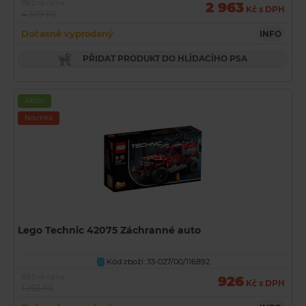
Běžná cena
2 963
Kč s DPH
4 309 Kč
Dočasně vyprodaný
INFO
PŘIDAT PRODUKT DO HLÍDACÍHO PSA
Akční
Novinka
Lego Technic 42075 Záchranné auto
Kód zboží: 33-027/00/116892
U
Běžná cena
926
Kč s DPH
1 263 Kč