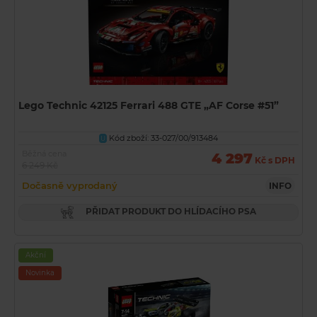
Lego Technic 42125 Ferrari 488 GTE „AF Corse #51”
Kód zboží: 33-027/00/913484
U
Běžná cena
4 297
Kč s DPH
6 249 Kč
Dočasně vyprodaný
INFO
PŘIDAT PRODUKT DO HLÍDACÍHO PSA
Akční
Novinka