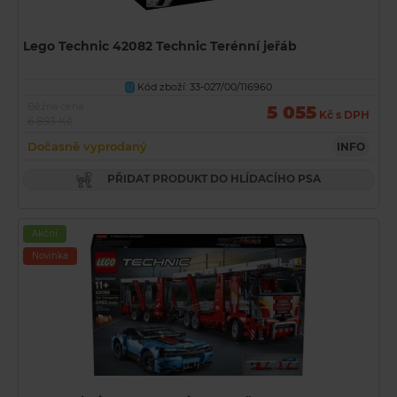
Lego Technic 42082 Technic Terénní jeřáb
Kód zboží: 33-027/00/116960
U
Běžná cena
5 055
Kč s DPH
6 893 Kč
Dočasně vyprodaný
INFO
PŘIDAT PRODUKT DO HLÍDACÍHO PSA
Akční
Novinka