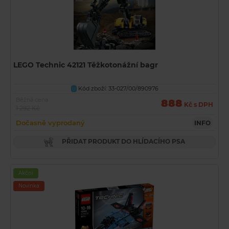
LEGO Technic 42121 Těžkotonážní bagr
Kód zboží: 33-027/00/890976
U
Běžná cena
888
Kč s DPH
1 292 Kč
Dočasně vyprodaný
INFO
PŘIDAT PRODUKT DO HLÍDACÍHO PSA
Akční
Novinka