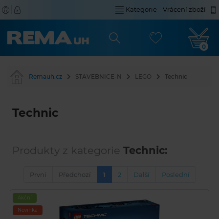
Kategorie
Vrácení zboží
0
Remauh.cz
STAVEBNICE-N
LEGO
Technic
Technic
Produkty z kategorie
Technic:
První
Předchozí
1
2
Další
Poslední
Akční
Novinka