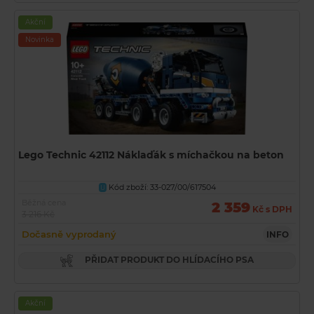
Akční
Novinka
Lego Technic 42112 Náklaďák s míchačkou na beton
Kód zboží: 33-027/00/617504
U
Běžná cena
2 359
Kč s DPH
3 216 Kč
Dočasně vyprodaný
INFO
PŘIDAT PRODUKT DO HLÍDACÍHO PSA
Akční