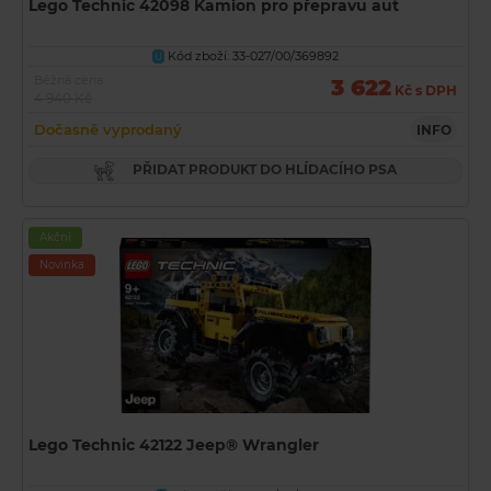
Lego Technic 42098 Kamion pro přepravu aut
Kód zboží: 33-027/00/369892
U
Běžná cena
3 622
Kč s DPH
4 940 Kč
Dočasně vyprodaný
INFO
PŘIDAT PRODUKT DO HLÍDACÍHO PSA
Akční
Novinka
Lego Technic 42122 Jeep® Wrangler