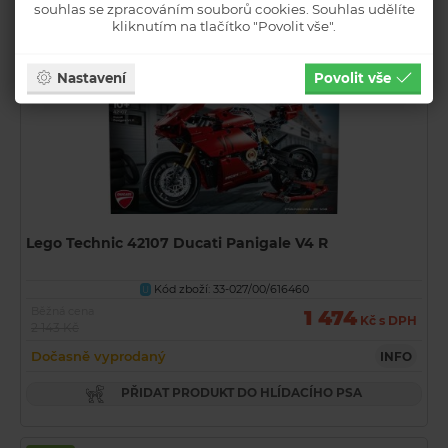
souhlas se zpracováním souborů cookies. Souhlas udělíte
kliknutím na tlačítko "Povolit vše".
Akční
Nastavení
Povolit vše
Novinka
Lego Technic 42107 Ducati Panigale V4 R
Kód zboží: 33-027/00/616460
U
Běžná cena
1 474
Kč s DPH
2 143 Kč
Dočasně vyprodaný
INFO
PŘIDAT PRODUKT DO HLÍDACÍHO PSA