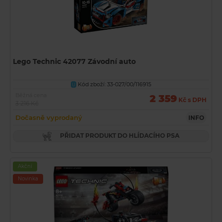
Lego Technic 42077 Závodní auto
Kód zboží: 33-027/00/116915
U
Běžná cena
2 359
Kč s DPH
3 216 Kč
Dočasně vyprodaný
INFO
PŘIDAT PRODUKT DO HLÍDACÍHO PSA
Akční
Novinka