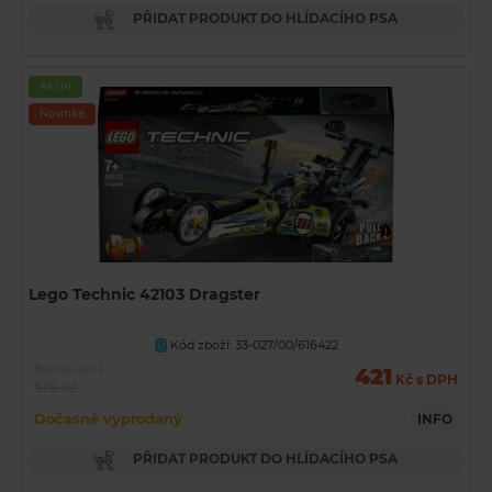
PŘIDAT PRODUKT DO HLÍDACÍHO PSA
Akční
Novinka
Lego Technic 42103 Dragster
Kód zboží: 33-027/00/616422
U
Běžná cena
421
Kč s DPH
579 Kč
Dočasně vyprodaný
INFO
PŘIDAT PRODUKT DO HLÍDACÍHO PSA