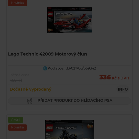
Novinka
Lego Technic 42089 Motorový člun
Kód zboží: 33-027/00/369342
U
Běžná cena
336
Kč s DPH
459 Kč
Dočasně vyprodaný
INFO
PŘIDAT PRODUKT DO HLÍDACÍHO PSA
Akční
Novinka