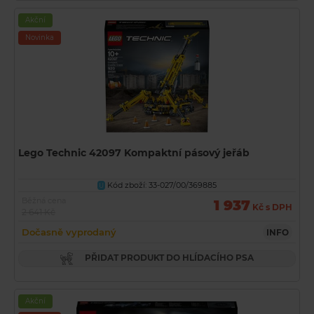
Akční
Novinka
Lego Technic 42097 Kompaktní pásový jeřáb
Kód zboží: 33-027/00/369885
U
Běžná cena
1 937
Kč s DPH
2 641 Kč
Dočasně vyprodaný
INFO
PŘIDAT PRODUKT DO HLÍDACÍHO PSA
Akční