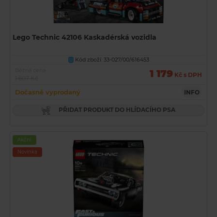
Lego Technic 42106 Kaskadérská vozidla
Kód zboží: 33-027/00/616453
U
Běžná cena
1 179
Kč s DPH
1 607 Kč
Dočasně vyprodaný
INFO
PŘIDAT PRODUKT DO HLÍDACÍHO PSA
Akční
Novinka