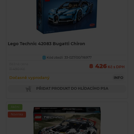
Lego Technic 42083 Bugatti Chiron
Kód zboží: 33-027/00/116977
U
Běžná cena
8 426
Kč s DPH
11 490 Kč
Dočasně vyprodaný
INFO
PŘIDAT PRODUKT DO HLÍDACÍHO PSA
Akční
Novinka