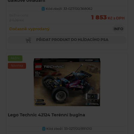
dálkové ovládání
Kód zboží: 33-027/00/368062
U
Běžná cena
1 853
Kč s DPH
2 526 Kč
Dočasně vyprodaný
INFO
PŘIDAT PRODUKT DO HLÍDACÍHO PSA
Akční
Novinka
Lego Technic 42124 Terénní bugina
Kód zboží: 33-027/00/891010
U