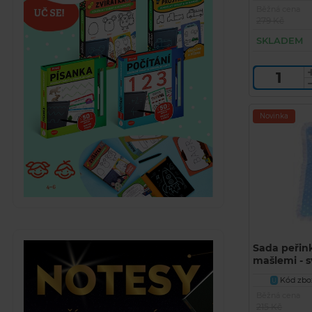
Běžná cena
279 Kč
SKLADEM
Novinka
Sada peřink
mašlemi - s
potisk pun
Kód zbož
U
Běžná cena
215 Kč