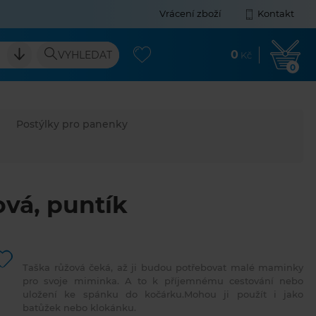
Vrácení zboží
Kontakt
0
VYHLEDAT
Kč
0
Postýlky pro panenky
vá, puntík
Taška růžová čeká, až ji budou potřebovat malé maminky
pro svoje miminka. A to k příjemnému cestování nebo
uložení ke spánku do kočárku.Mohou ji použít i jako
batůžek nebo klokánku.