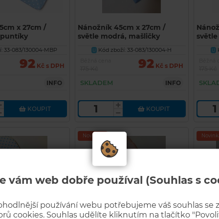
5cm x 27cm /
Nánožník 45cm x 27cm /
Nánož
 puntíky
světle modrá, mašličky
světle
modré
í: 33-083/130004-MBP
Kód zboží: 33-083/130004-H
K
U
U
92
92
Běžná cena
Běžná 
Kč s DPH
Kč s DPH
175 Kč
175 Kč
SKLADEM
SKLA
INFO
INFO
KOUPIT
KOUPIT
Novinka
Novink
e vám web dobře používal (Souhlas s co
ohodlnější používání webu potřebujeme váš souhlas se
rů cookies. Souhlas udělíte kliknutím na tlačítko "Povolit