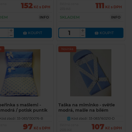
152
111
cena
Běžná cena
Kč s DPH
Kč s DPH
215 Kč
DEM
SKLADEM
INFO
INFO
KOUPIT
KOUPIT
a
Novinka
peřinka s mašlemi -
Taška na miminko - světle
 modrá / potisk puntík
modrá, mašle na bílém
pozadí
Kód zboží: 33-083/130076-B
Kód zboží: 33-083/160210-D
U
97
107
cena
Běžná cena
Kč s DPH
Kč s DPH
205 Kč