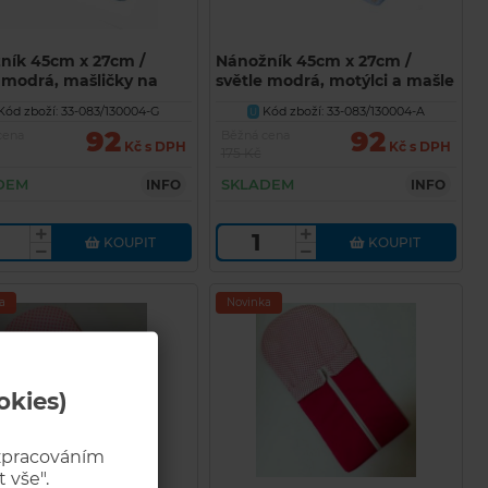
ník 45cm x 27cm /
Nánožník 45cm x 27cm /
 modrá, mašličky na
světle modrá, motýlci a mašle
m pozadí
ód zboží: 33-083/130004-G
Kód zboží: 33-083/130004-A
U
92
92
cena
Běžná cena
Kč s DPH
Kč s DPH
175 Kč
DEM
SKLADEM
INFO
INFO
KOUPIT
KOUPIT
a
Novinka
okies)
 zpracováním
 vše".