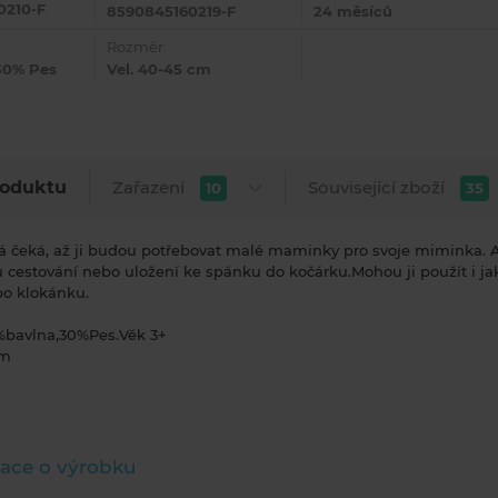
0210-F
8590845160219-F
24 měsíců
Rozměr:
30% Pes
Vel. 40-45 cm
Zařazení
Související zboží
roduktu
10
35
á čeká, až ji budou potřebovat malé maminky pro svoje miminka. A
cestování nebo uložení ke spánku do kočárku.Mohou ji použít i ja
o klokánku.
%bavlna,30%Pes.Věk 3+
cm
ace o výrobku