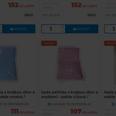
152
152
Běžná cena
Běžná 
Kč s DPH
Kč s DPH
279 Kč
279 Kč
SKLADEM
SKLA
INFO
INFO
KOUPIT
KOUPIT
Novinka
Novink
a s krajkou silon a
Sada peřinka s krajkou silon a
Sada 
větle modrá /
mašlemi - světle růžová /
světle
tíky AD
potisk motýlci AC
í: 33-083/130005-AD
Kód zboží: 33-083/130005-AC
U
U
111
107
Běžná cena
Běžná 
Kč s DPH
Kč s DPH
199 Kč
185 Kč