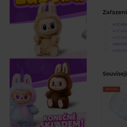
Zařazení
KOČÁRK
KOČÁRK
KOČÁRK
HRAČK
HRAČK
Souvisej
Novinka