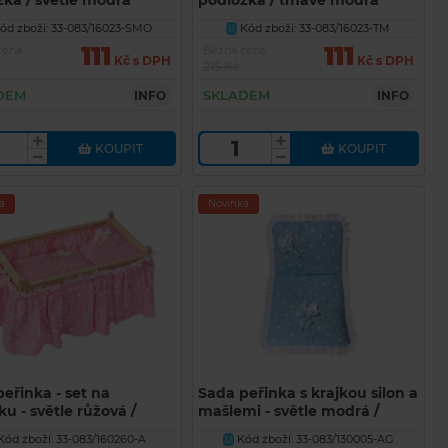
žka / světle modrá
podložka / tmavě modrá
a
mašličky
ód zboží: 33-083/16023-SMO
Kód zboží: 33-083/16023-TM
U
111
111
cena
Běžná cena
Kč s DPH
Kč s DPH
215 Kč
DEM
SKLADEM
INFO
INFO
KOUPIT
KOUPIT
a
Novinka
eřinka - set na
Sada peřinka s krajkou silon a
ku - světle růžová /
mašlemi - světle modrá /
 mašličky
potisk mašličky AG
Kód zboží: 33-083/160260-A
Kód zboží: 33-083/130005-AG
U