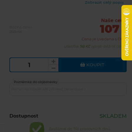
Materiál 70%bavlna,30%Pes.Věk 3+
Zobrazit celý popis
Vel. 40-45 cm
Naše cena
107
Běžná cena
Kč
205 Kč
Cena je uvedena s DPH
Ušetříte
98 Kč
oproti běžné ceně.
KOUPIT
Poznámka do objednávky
SKLADEM
Dostupnost
Zasíláme do TŘÍ pracovních dnů.