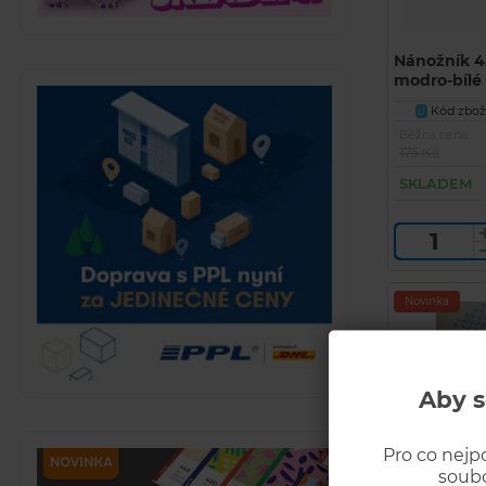
Nánožník 4
modro-bílé
Kód zbož
U
Běžná cena
175 Kč
SKLADEM
Novinka
Aby s
Pro co nejp
soubo