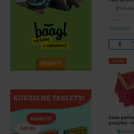
SVĚTLE MO
Kód zbož
U
Běžná cena
159 Kč
SKLADEM
Novinka
Sada peřink
postýlku - 
červená) / 
Kód zbo
U