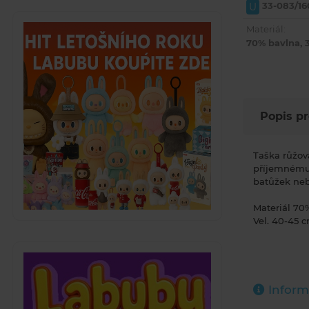
33-083/16
U
Materiál:
70% bavlna, 
Popis p
Taška růžov
příjemnému 
batůžek neb
Materiál 70
Vel. 40-45 
Inform