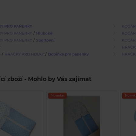
Y PRO PANENKY
KOČÁR
/
Y PRO PANENKY
Hluboké
KOČÁR
/
Y PRO PANENKY
Sportovní
KOČÁR
Y
HRAČK
/
/
Y
HRAČKY PRO HOLKY
Doplňky pro panenky
HRAČK
ící zboží - Mohlo by Vás zajímat
Novinka
Novink