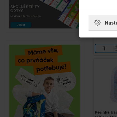
Nánožník 4
světle modr
Kód zbo
U
Nast
Běžná cena
175 Kč
SKLADEM
Peřinka ba