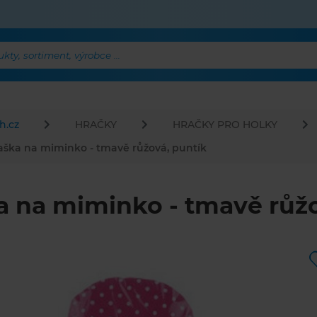
ty, sortiment, výrobce ...
h.cz
HRAČKY
HRAČKY PRO HOLKY
aška na miminko - tmavě růžová, puntík
a na miminko - tmavě růžo