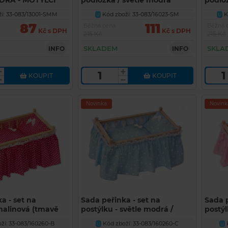
DRÁ - MOTÝLCI
podložka / světle modrá
podlo
ovečk
í: 33-083/13001-SMM
Kód zboží: 33-083/16023-SM
K
U
U
87
111
Běžná cena
Běžná 
Kč s DPH
Kč s DPH
215 Kč
215 Kč
SKLADEM
SKLA
INFO
INFO
KOUPIT
KOUPIT
Novinka
Novink
a - set na
Sada peřinka - set na
Sada p
malinová (tmavě
postýlku - světle modrá /
postýl
potisk pntík
potisk mašličky
potisk
ží: 33-083/160260-B
Kód zboží: 33-083/160260-C
U
U