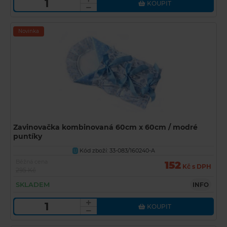
KOUPIT
Novinka
Zavinovačka kombinovaná 60cm x 60cm / modré
puntíky
Kód zboží: 33-083/160240-A
U
Běžná cena
152
Kč s DPH
295 Kč
SKLADEM
INFO
KOUPIT