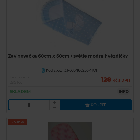
Zavinovačka 60cm x 60cm / světle modrá hvězdičky
Kód zboží: 33-083/160250-MOH
U
Běžná cena
128
Kč s DPH
235 Kč
SKLADEM
INFO
KOUPIT
Novinka