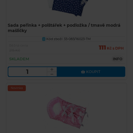
Sada peřinka + polštářek + podložka / tmavě modrá
mašličky
Kód zboží: 33-083/16023-TM
U
Běžná cena
111
Kč s DPH
215 Kč
SKLADEM
INFO
KOUPIT
Novinka