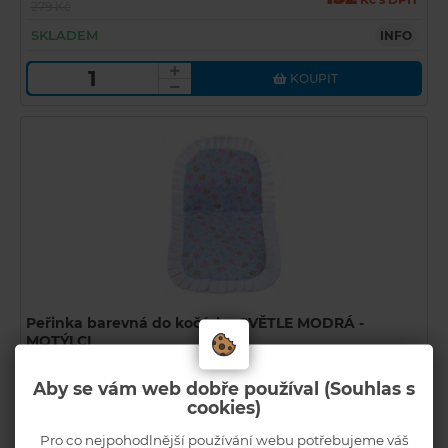
279 Kč
SKLADEM
INFO
KOUPIT
Peřinka barevná do kočárku SVĚTLE MODRÁ -
MOTÝLCI
Kód zboží: 33-083/13001-SMM
U
Aby se vám web dobře používal (Souhlas s
Běžná cena
87
Kč s DPH
cookies)
159 Kč
SKLADEM
INFO
Pro co nejpohodlnější používání webu potřebujeme váš