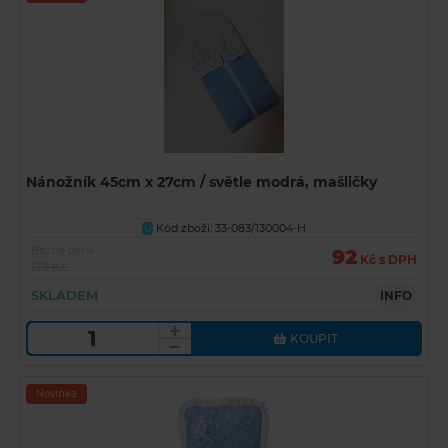
Nánožník 45cm x 27cm / světle modrá, mašličky
Kód zboží: 33-083/130004-H
U
Běžná cena
92
Kč s DPH
175 Kč
SKLADEM
INFO
KOUPIT
Novinka