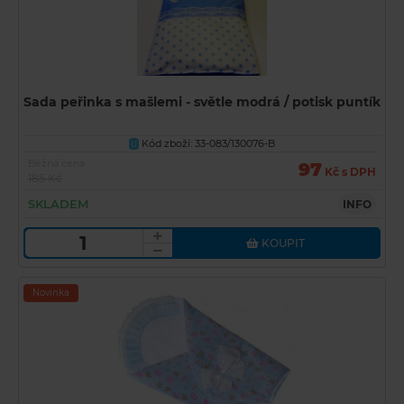
Sada peřinka s mašlemi - světle modrá / potisk puntík
Kód zboží: 33-083/130076-B
U
Běžná cena
97
Kč s DPH
185 Kč
SKLADEM
INFO
KOUPIT
Novinka