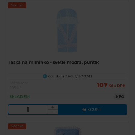
Novinka
Taška na miminko - světle modrá, puntík
Kód zboží: 33-083/160210-H
U
Běžná cena
107
Kč s DPH
205 Kč
SKLADEM
INFO
KOUPIT
Novinka