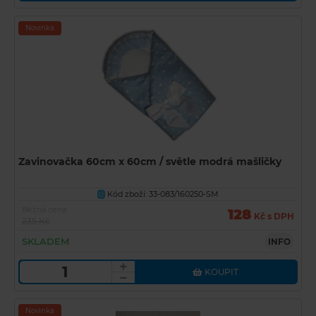
Novinka
Zavinovačka 60cm x 60cm / světle modrá mašličky
Kód zboží: 33-083/160250-SM
U
Běžná cena
128
Kč s DPH
235 Kč
SKLADEM
INFO
KOUPIT
Novinka