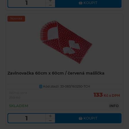
KOUPIT
Novinka
Zavinovačka 60cm x 60cm / červená mašlička
Kód zboží: 33-083/160250-TCH
U
Běžná cena
133
Kč s DPH
255 Kč
SKLADEM
INFO
KOUPIT