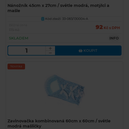
Nánožník 45cm x 27cm / světle modrá, motýlci a
mašle
Kód zboží: 33-083/130004-A
U
Běžná cena
92
Kč s DPH
175 Kč
SKLADEM
INFO
KOUPIT
Novinka
Zavinovačka kombinovaná 60cm x 60cm / světle
modrá mašličky