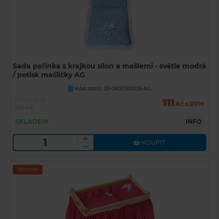
Sada peřinka s krajkou silon a mašlemi - světle modrá
/ potisk mašličky AG
Kód zboží: 33-083/130005-AG
U
Běžná cena
111
Kč s DPH
215 Kč
SKLADEM
INFO
KOUPIT
Novinka