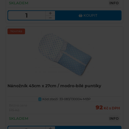
SKLADEM
INFO
KOUPIT
Novinka
Nánožník 45cm x 27cm / modro-bílé puntíky
Kód zboží: 33-083/130004-MBP
U
Běžná cena
92
Kč s DPH
175 Kč
SKLADEM
INFO