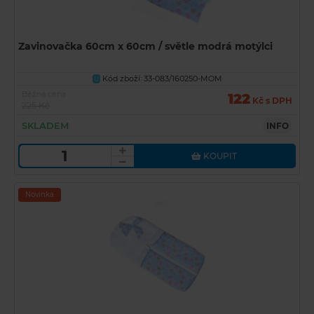
Zavinovačka 60cm x 60cm / světle modrá motýlci
Kód zboží: 33-083/160250-MOM
U
Běžná cena
122
Kč s DPH
225 Kč
SKLADEM
INFO
KOUPIT
Novinka