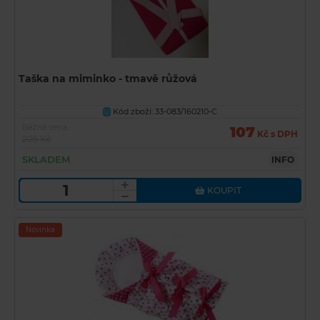
Taška na miminko - tmavě růžová
Kód zboží: 33-083/160210-C
U
Běžná cena
107
Kč s DPH
205 Kč
SKLADEM
INFO
KOUPIT
Novinka