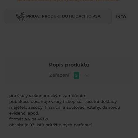
PŘIDAT PRODUKT DO HLÍDACÍHO PSA
INFO
Popis produktu
Zařazení
5
pro školy s ekonomickým zaměřením
publikace obsahuje vzory tiskopisů – účetní doklady,
majetek, zásoby, finanční a zúčtovací vztahy, daňovou
evidenci apod.
formát A4 na výšku
obsahuje 93 listů odtržitelných perforací