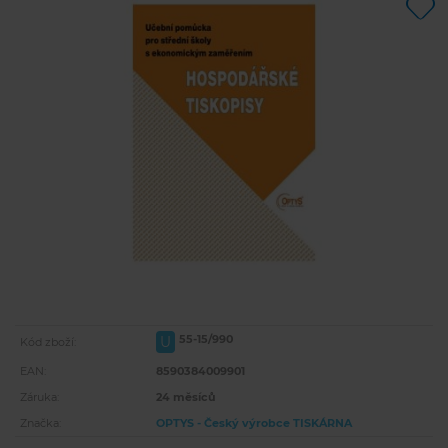
55-15/990
U
Kód zboží:
EAN:
8590384009901
Záruka:
24 měsíců
Značka:
OPTYS - Český výrobce TISKÁRNA