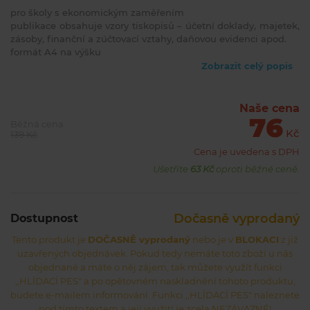
pro školy s ekonomickým zaměřením
publikace obsahuje vzory tiskopisů – účetní doklady, majetek,
zásoby, finanční a zúčtovací vztahy, daňovou evidenci apod.
formát A4 na výšku
obsahuje 93 listů odtržitelných perforací
Zobrazit celý popis
Naše cena
76
Běžná cena
Kč
139 Kč
Cena je uvedena s DPH
Ušetříte
63 Kč
oproti běžné ceně.
Dočasně vyprodaný
Dostupnost
Tento produkt je
DOČASNĚ vyprodaný
nebo je v
BLOKACI
z již
uzavřených objednávek. Pokud tedy nemáte toto zboží u nás
objednané a máte o něj zájem, tak můžete využít funkci
,,HLÍDACÍ PES" a po opětovném naskladnění tohoto produktu,
budete e-mailem informování. Funkci ,,HLÍDACÍ PES" naleznete
pod tímto textem a její využití je zcela NEZÁVAZNÉ!