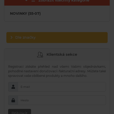
Zobrazit všechny kategorie
NOVINKY (55-07)
Dle značky
Klientská sekce
Registrací získáte přehled nad všemi Vašimi objednávkami,
pohodlné nastavení doručovací i fakturační adresy. Můžete také
spravovat vaše oblíbené produkty a mnoho dalšího.
E-mail
Heslo
Přihlásit