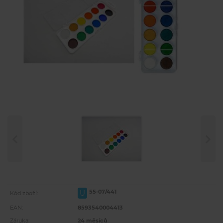
55-07/441
U
Kód zboží:
EAN:
8593540004413
Záruka:
24 měsíců