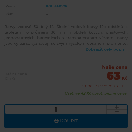
Značka:
KOH-I-NOOR
Věk:
3+
Barvy vodové 30 bílý 12. Školní vodové barvy 12ti odstínů s
tabletami o průměru 30 mm v obdélníkových, plastových,
jednopatrových barevnících s transparentním víčkem. Barvy
jsou výrazné, vyznačují se svým vysokým obsahem pigmentů.
Jsou certifikované a zcela bezpečné pro děti.
Zobrazit celý popis
Naše cena
63
Běžná cena
Kč
105 Kč
Cena je uvedena s DPH
Ušetříte
42 Kč
oproti běžné ceně.
KOUPIT