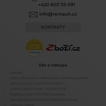
+420 603 115 091
info@remauh.cz
KONTAKTY
Vše o nákupu
Kontakt
Jak si vybrat barvu nebo určitou variantu produktu
Jak si posunout DATUM DODÁNÍ?
K čemu slouží funkce ,,HLÍDACÍ PES"
Nepřeji si vložit FAKTURU do zásilky
Jak objednat DOČASNĚ VYPRODANÉ zboží
Způsoby platby