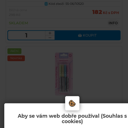
Kód zboží: 55-06/10520
U
Běžná cena
182
Kč s DPH
298 Kč
SKLADEM
INFO
KOUPIT
Akční
Novinka
Popisovače akrylové STARPAK Pastel 4barvy, štětcový
hrot
Aby se vám web dobře používal (Souhlas s
Kód zboží: 55-35/00/23679595
U
cookies)
Běžná cena
80
Kč s DPH