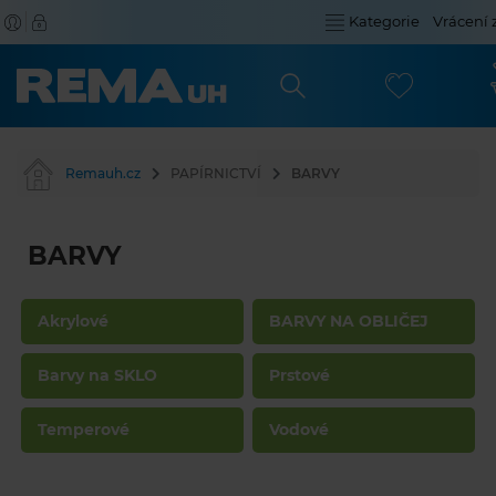
Kategorie
Vrácení 
Remauh.cz
PAPÍRNICTVÍ
BARVY
BARVY
Akrylové
BARVY NA OBLIČEJ
Barvy na SKLO
Prstové
Temperové
Vodové