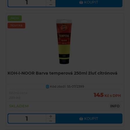
KOUPIT
Akční
Novinka
KOH-I-NOOR Barva temperová 250ml žluť citrónová
Kód zboží: 55-07/2399
U
Běžná cena
145
Kč s DPH
239 Kč
SKLADEM
INFO
KOUPIT