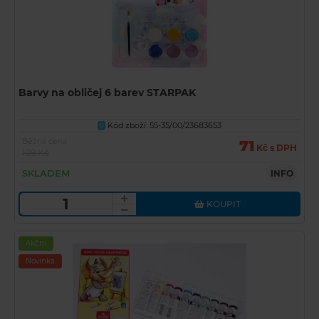
Barvy na obličej 6 barev STARPAK
Kód zboží: 55-35/00/23683653
U
Běžná cena
71
Kč s DPH
109 Kč
SKLADEM
INFO
KOUPIT
Akční
Novinka