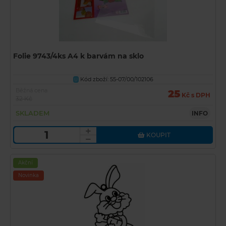
Folie 9743/4ks A4 k barvám na sklo
Kód zboží: 55-07/00/102106
U
Běžná cena
25
Kč s DPH
32 Kč
SKLADEM
INFO
KOUPIT
Akční
Novinka