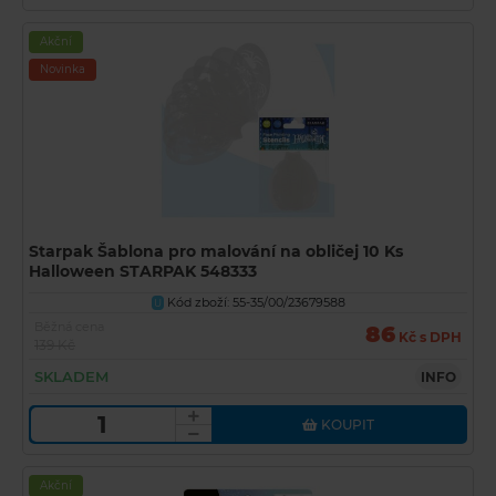
Akční
Novinka
Starpak Šablona pro malování na obličej 10 Ks
Halloween STARPAK 548333
Kód zboží: 55-35/00/23679588
U
Běžná cena
86
Kč s DPH
139 Kč
SKLADEM
INFO
KOUPIT
Akční