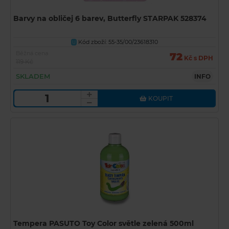
Barvy na obličej 6 barev, Butterfly STARPAK 528374
Kód zboží: 55-35/00/23618310
U
Běžná cena
72
Kč s DPH
119 Kč
SKLADEM
INFO
KOUPIT
Tempera PASUTO Toy Color světle zelená 500ml