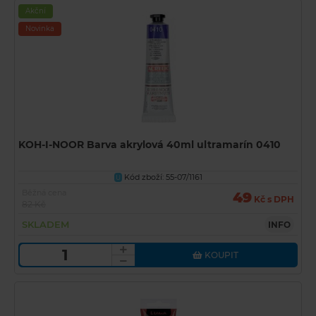
Akční
Novinka
KOH-I-NOOR Barva akrylová 40ml ultramarín 0410
Kód zboží: 55-07/1161
U
Běžná cena
49
Kč s DPH
82 Kč
SKLADEM
INFO
KOUPIT