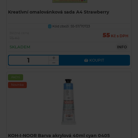
Kreativní omalovánková sada A4 Strawberry
Kód zboží: 55-57/70723
U
Běžná cena
55
Kč s DPH
75 Kč
SKLADEM
INFO
KOUPIT
Akční
Novinka
KOH-I-NOOR Barva akrylová 40ml cyan 0405