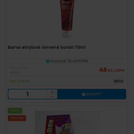
Barva akrylová červená bordó 75ml
Kód zboží: 55-40/90783
U
Běžná cena
45
Kč s DPH
49 Kč
SKLADEM
INFO
KOUPIT
Akční
Novinka