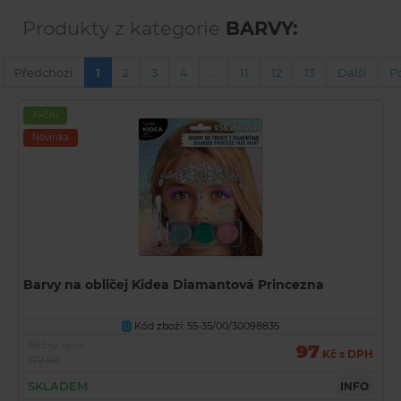
Produkty z kategorie
BARVY:
Předchozí
1
2
3
4
…
11
12
13
Další
P
Akční
Novinka
Barvy na obličej Kidea Diamantová Princezna
Kód zboží: 55-35/00/30098835
U
Běžná cena
97
Kč s DPH
179 Kč
SKLADEM
INFO