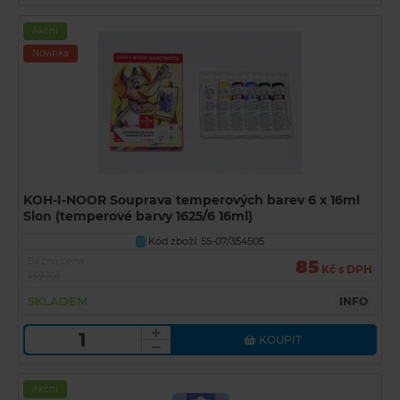
Akční
Novinka
KOH-I-NOOR Souprava temperových barev 6 x 16ml
Slon (temperové barvy 1625/6 16ml)
Kód zboží: 55-07/354505
U
Běžná cena
85
Kč s DPH
139 Kč
SKLADEM
INFO
KOUPIT
Akční