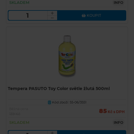
SKLADEM
INFO
KOUPIT
Tempera PASUTO Toy Color světle žlutá 500ml
Kód zboží: 55-06/3551
U
Běžná cena
85
Kč s DPH
139 Kč
SKLADEM
INFO