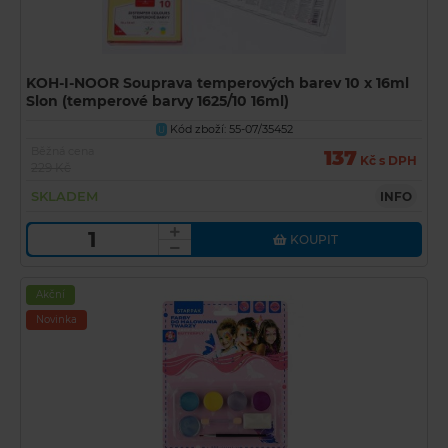
KOH-I-NOOR Souprava temperových barev 10 x 16ml
Slon (temperové barvy 1625/10 16ml)
Kód zboží: 55-07/35452
U
Běžná cena
137
Kč s DPH
229 Kč
SKLADEM
INFO
KOUPIT
Akční
Novinka