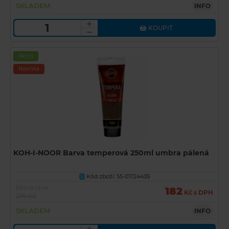
SKLADEM
INFO
KOUPIT
Akční
Novinka
KOH-I-NOOR Barva temperová 250ml umbra pálená
Kód zboží: 55-07/24435
U
Běžná cena
182
Kč s DPH
299 Kč
SKLADEM
INFO