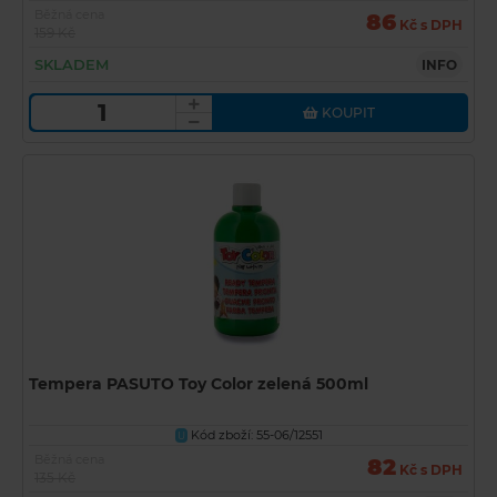
Běžná cena
86
Kč s DPH
159 Kč
SKLADEM
INFO
KOUPIT
Tempera PASUTO Toy Color zelená 500ml
Kód zboží: 55-06/12551
U
Běžná cena
82
Kč s DPH
135 Kč