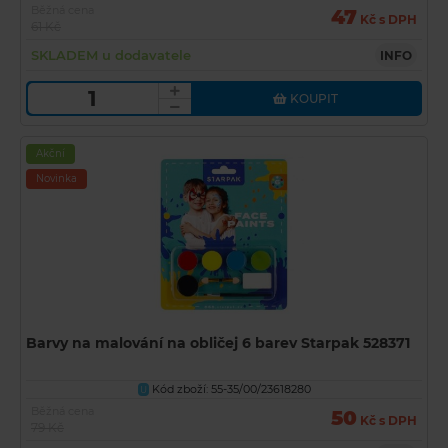
Běžná cena
47
Kč s DPH
61 Kč
SKLADEM u dodavatele
INFO
KOUPIT
Akční
Novinka
Barvy na malování na obličej 6 barev Starpak 528371
Kód zboží: 55-35/00/23618280
U
Běžná cena
50
Kč s DPH
79 Kč