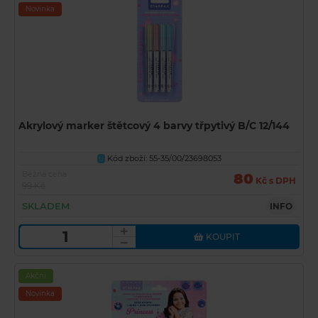
Novinka
Akrylový marker štětcový 4 barvy třpytivý B/C 12/144
Kód zboží: 55-35/00/23698053
U
Běžná cena
80
Kč s DPH
99 Kč
SKLADEM
INFO
KOUPIT
Akční
Novinka