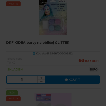
Novinka
DRF KIDEA barvy na obličej GLITTER
Kód zboží: 55-28/00/30085521
U
Běžná cena
63
Kč s DPH
119 Kč
SKLADEM
INFO
KOUPIT
Akční
Novinka