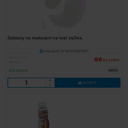
Šablony na malování na tvář 24/144
Kód zboží: 55-35/00/23679571
U
Běžná cena
86
Kč s DPH
139 Kč
SKLADEM
INFO
KOUPIT