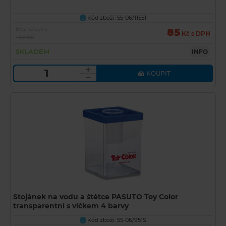
Kód zboží: 55-06/11551
U
Běžná cena
85
Kč s DPH
139 Kč
SKLADEM
INFO
KOUPIT
Stojánek na vodu a štětce PASUTO Toy Color
transparentní s víčkem 4 barvy
Kód zboží: 55-06/951S
U