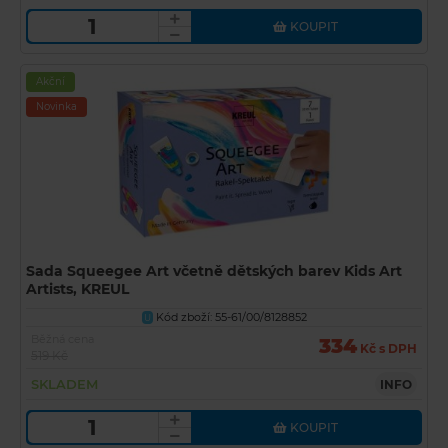
KOUPIT
Akční
Novinka
Sada Squeegee Art včetně dětských barev Kids Art
Artists, KREUL
Kód zboží: 55-61/00/8128852
U
Běžná cena
334
Kč s DPH
519 Kč
SKLADEM
INFO
KOUPIT