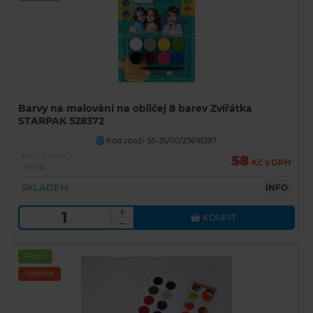
Barvy na malování na obličej 8 barev Zvířátka
STARPAK 528372
Kód zboží: 55-35/00/23618297
U
Běžná cena
58
Kč s DPH
79 Kč
SKLADEM
INFO
KOUPIT
Akční
Novinka