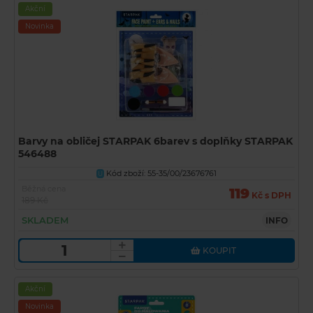
Akční
Novinka
Barvy na obličej STARPAK 6barev s doplňky STARPAK
546488
Kód zboží: 55-35/00/23676761
U
Běžná cena
119
Kč s DPH
189 Kč
SKLADEM
INFO
KOUPIT
Akční
Novinka