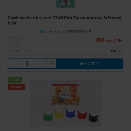
Popisovače akrylové STARPAK Basic 4barvy, štětcový
hrot
Kód zboží: 55-35/00/23679601
U
Běžná cena
80
Kč s DPH
109 Kč
SKLADEM
INFO
KOUPIT
Akční
Novinka