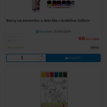
Barvy na keramiku a sklo 6ks v krabičce 5x21cm
Kód zboží: 33-060/22049
U
Běžná cena
88
Kč s DPH
183 Kč
SKLADEM
INFO
KOUPIT