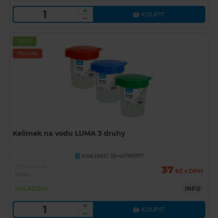
KOUPIT
Akční
Novinka
Kelímek na vodu LUMA 3 druhy
Kód zboží: 55-40/90097
U
Běžná cena
37
Kč s DPH
59 Kč
SKLADEM
INFO
KOUPIT