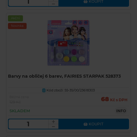
KOUPIT
Akční
Novinka
Barvy na obličej 6 barev, FAIRIES STARPAK 528373
Kód zboží: 55-35/00/23618303
U
Běžná cena
68
Kč s DPH
129 Kč
SKLADEM
INFO
KOUPIT