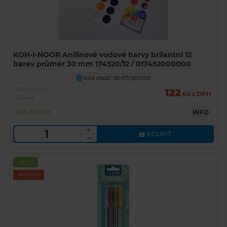
KOH-I-NOOR Anilinové vodové barvy brilantní 12
barev průměr 30 mm 174520/12 / 017452000000
Kód zboží: 55-07/366058
U
Běžná cena
122
Kč s DPH
199 Kč
SKLADEM
INFO
KOUPIT
Akční
Novinka