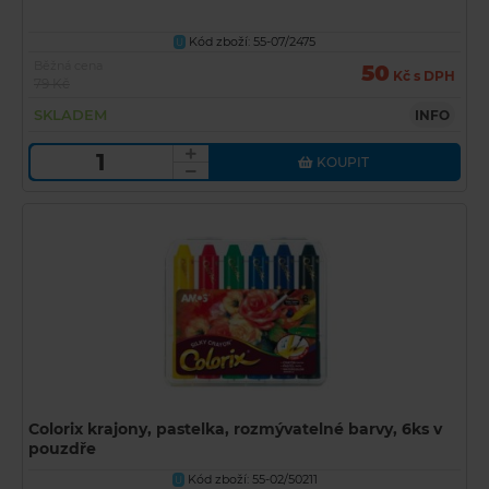
Kód zboží: 55-07/2475
U
Běžná cena
50
Kč s DPH
79 Kč
SKLADEM
INFO
KOUPIT
Colorix krajony, pastelka, rozmývatelné barvy, 6ks v
pouzdře
Kód zboží: 55-02/50211
U