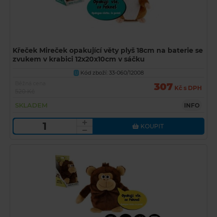
Křeček Mireček opakující věty plyš 18cm na baterie se
zvukem v krabici 12x20x10cm v sáčku
Kód zboží: 33-060/12008
U
Běžná cena
307
Kč s DPH
520 Kč
SKLADEM
INFO
KOUPIT