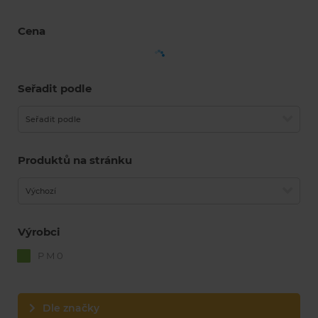
Cena
Seřadit podle
Seřadit podle
Produktů na stránku
Výchozí
Výrobci
P M 0
Dle značky