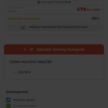
Kód zboží: 33-027/5908
U
Běžná cena
479
Kč s DPH
665 Kč
Dočasně vyprodaný
INFO
PŘIDAT PRODUKT DO HLÍDACÍHO PSA
Zobrazit všechny kategorie
ČESKY MLUVÍCÍ HRAČKY
Zvířata
Dostupnost
Všehno zboží
Pouze skladem