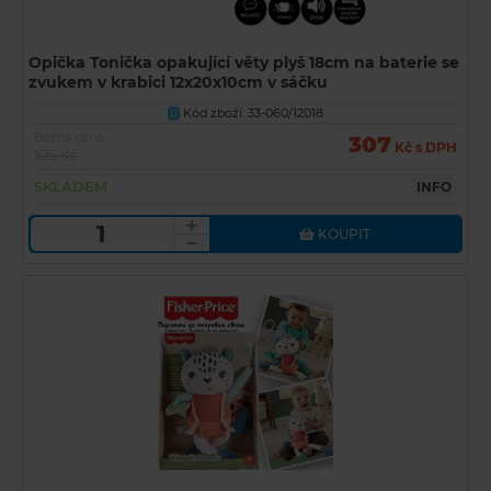
Opička Tonička opakující věty plyš 18cm na baterie se
zvukem v krabici 12x20x10cm v sáčku
Kód zboží: 33-060/12018
U
Běžná cena
307
Kč s DPH
525 Kč
SKLADEM
INFO
KOUPIT