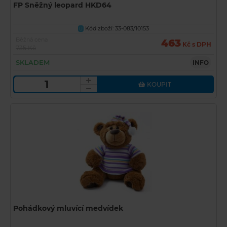
FP Sněžný leopard HKD64
Kód zboží: 33-083/10153
U
Běžná cena
463
Kč s DPH
735 Kč
SKLADEM
INFO
KOUPIT
Pohádkový mluvící medvídek