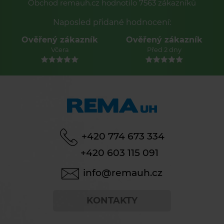
Obchod remauh.cz hodnotilo 7563 zákazníků
Naposled přidané hodnocení:
zákazník
Ověřený zákazník
Ověřený zák
era
Před 2 dny
Před 2 dn
+420 774 673 334
+420 603 115 091
info@remauh.cz
KONTAKTY