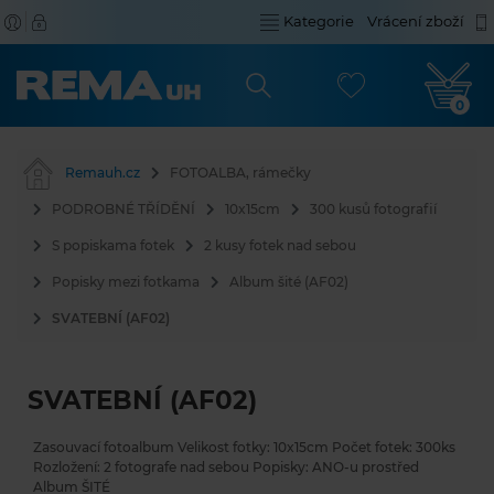
Kategorie
Vrácení zboží
0
Remauh.cz
FOTOALBA, rámečky
PODROBNÉ TŘÍDĚNÍ
10x15cm
300 kusů fotografií
S popiskama fotek
2 kusy fotek nad sebou
Popisky mezi fotkama
Album šité (AF02)
SVATEBNÍ (AF02)
SVATEBNÍ (AF02)
Zasouvací fotoalbum Velikost fotky: 10x15cm Počet fotek: 300ks
Rozložení: 2 fotografe nad sebou Popisky: ANO-u prostřed
Album ŠITÉ