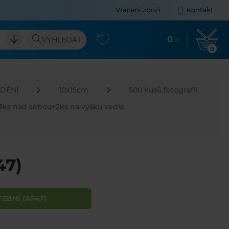
Vrácení zboží
Kontakt
0
VYHLEDAT
Kč
0
DĚNÍ
10x15cm
500 kusů fotografií
3ks nad sebou+2ks na výšku vedle
47)
EBNÍ (AF47)