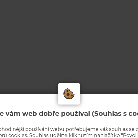
e vám web dobře používal (Souhlas s co
ohodlnější používání webu potřebujeme váš souhlas se
rů cookies. Souhlas udělíte kliknutím na tlačítko "Povolit