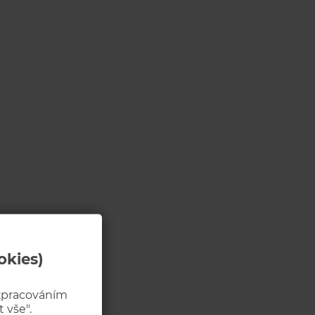
okies)
 zpracováním
 vše".