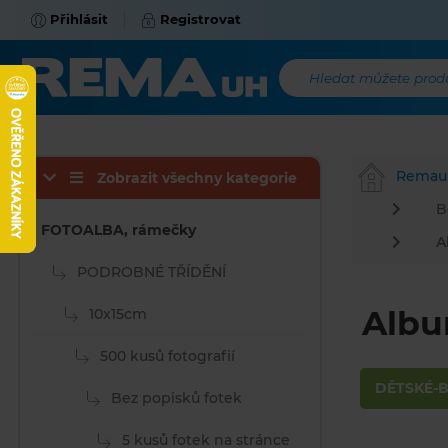
Přihlásit
Registrovat
Hledat můžete produk
Remau
Zobrazit všechny kategorie
B
FOTOALBA, rámečky
A
PODROBNÉ TŘÍDĚNÍ
Albu
10x15cm
500 kusů fotografií
DĚTSKÉ-B
Bez popisků fotek
5 kusů fotek na stránce