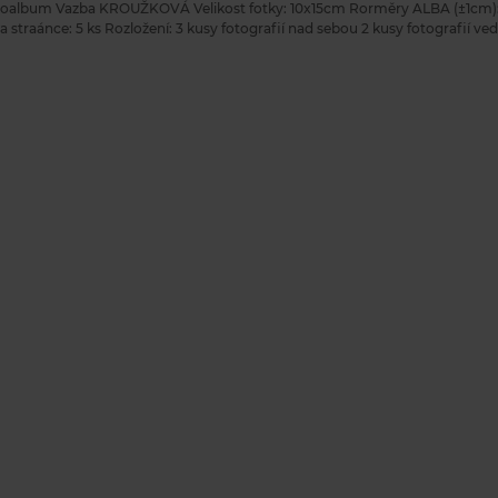
toalbum Vazba KROUŽKOVÁ Velikost fotky: 10x15cm Rorměry ALBA (±1cm): 
a straánce: 5 ks Rozložení: 3 kusy fotografií nad sebou 2 kusy fotografií v