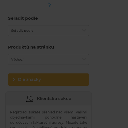
Seřadit podle
Seřadit podle
Produktů na stránku
Výchozí
Dle značky
Klientská sekce
Registrací získáte přehled nad všemi Vašimi
objednávkami, pohodlné nastavení
doručovací i fakturační adresy. Můžete také
spravovat vaše oblíbené produkty a mnoho