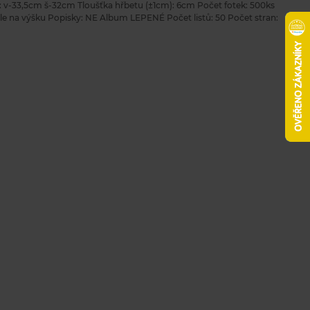
v-33,5cm š-32cm Tloušťka hřbetu (±1cm): 6cm Počet fotek: 500ks
edle na výšku Popisky: NE Album LEPENÉ Počet listů: 50 Počet stran: