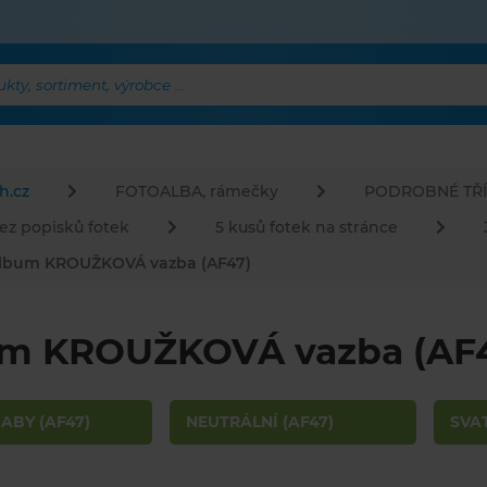
ty, sortiment, výrobce ...
h.cz
FOTOALBA, rámečky
PODROBNÉ TŘÍ
ez popisků fotek
5 kusů fotek na stránce
lbum KROUŽKOVÁ vazba (AF47)
m KROUŽKOVÁ vazba (AF
ABY (AF47)
NEUTRÁLNÍ (AF47)
SVAT