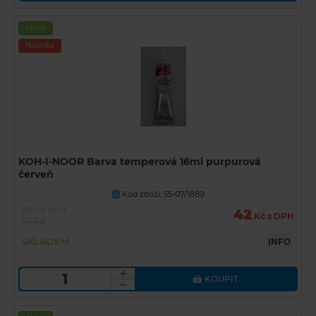
Akční
Novinka
KOH-I-NOOR Barva temperová 16ml purpurová
červeň
Kód zboží: 55-07/1889
U
Běžná cena
42
Kč s DPH
55 Kč
SKLADEM
INFO
KOUPIT