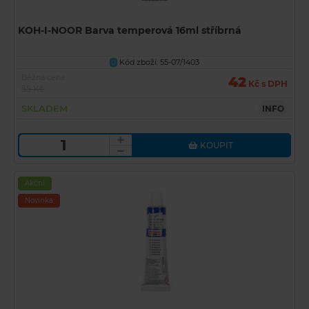
KOH-I-NOOR Barva temperová 16ml stříbrná
Kód zboží: 55-07/1403
U
Běžná cena
42
Kč s DPH
55 Kč
SKLADEM
INFO
KOUPIT
Akční
Novinka