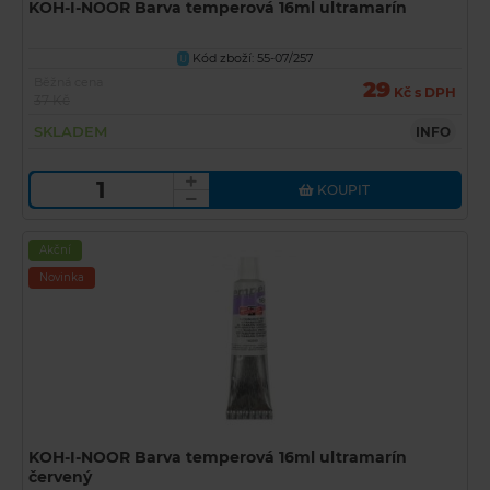
KOH-I-NOOR Barva temperová 16ml ultramarín
Kód zboží: 55-07/257
U
Běžná cena
29
Kč s DPH
37 Kč
SKLADEM
INFO
KOUPIT
Akční
Novinka
KOH-I-NOOR Barva temperová 16ml ultramarín
červený