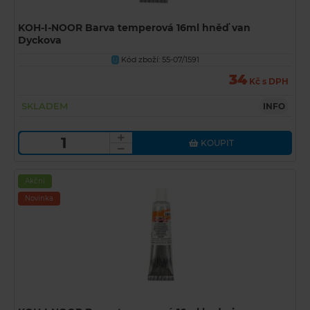
KOH-I-NOOR Barva temperová 16ml hněď van
Dyckova
Kód zboží: 55-07/1591
U
34
Kč s DPH
SKLADEM
INFO
KOUPIT
Akční
Novinka