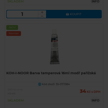
SKLADEM
INFO
KOUPIT
Akční
Novinka
KOH-I-NOOR Barva temperová 16ml modř pařížská
Kód zboží: 55-07/1584
U
Běžná cena
34
Kč s DPH
45 Kč
SKLADEM
INFO