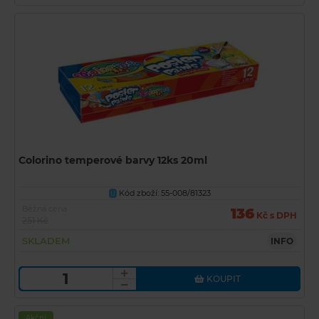
Colorino temperové barvy 12ks 20ml
Kód zboží: 55-008/81323
U
Běžná cena
136
Kč s DPH
251 Kč
SKLADEM
INFO
KOUPIT
Akční