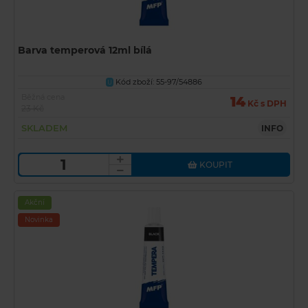
Barva temperová 12ml bílá
Kód zboží: 55-97/54886
U
Běžná cena
14
Kč s DPH
23 Kč
SKLADEM
INFO
KOUPIT
Akční
Novinka