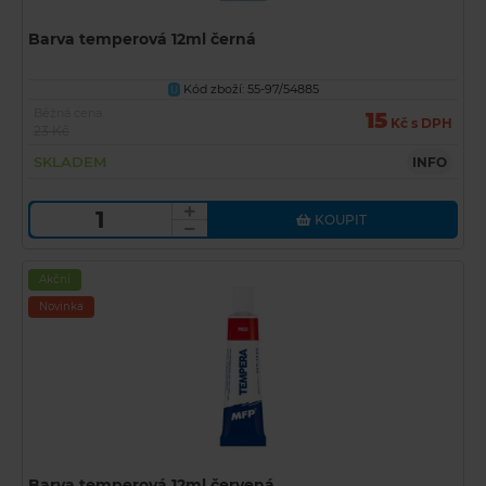
Barva temperová 12ml černá
Kód zboží: 55-97/54885
U
Běžná cena
15
Kč s DPH
23 Kč
SKLADEM
INFO
KOUPIT
Akční
Novinka
Barva temperová 12ml červená