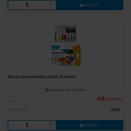
KOUPIT
Barvy temperové LUMA 6 barev
Kód zboží: 55-40/90017
U
Běžná cena
45
Kč s DPH
69 Kč
SKLADEM
INFO
KOUPIT