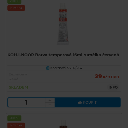
Akční
Novinka
KOH-I-NOOR Barva temperová 16ml rumělka červená
Kód zboží: 55-07/254
U
Běžná cena
29
Kč s DPH
37 Kč
SKLADEM
INFO
KOUPIT
Akční
Novinka