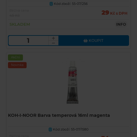
Kód zboží: 55-07/256
U
Běžná cena
29
Kč s DPH
45 Kč
SKLADEM
INFO
KOUPIT
Akční
Novinka
KOH-I-NOOR Barva temperová 16ml magenta
Kód zboží: 55-07/1580
U
Běžná cena