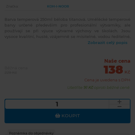
Značka:
KOH-I-NOOR
Barva temperová 250ml běloba titanová. Umělěcké temperové
barvy určené především pro profesionální výtvarníky, ale
používají se při výuce výtvarné výchovy ve školách. Jsou
vysoce kvalitní, husté, vzájemně se mísitelné, vodou ředitelné,
jsou bezpečné a spolehlivě vypratelné. Jejich kvalitativní
Zobrazit celý popis
parametry, týkající se kryvosti, světlostálosti a složení jsou
vždy uvedeny na etiketě. Barvy velmi rychle zasychají a po
zaschnutí je lze znovu rozmít vodou. Základem jsou jemně
Naše cena
138
utřené pigmenty rozmíchané do emulze vhodného oleje.
Běžná cena
Vyráběny v 33 odstínech.
Kč
229 Kč
Cena je uvedena s DPH
Ušetříte
91 Kč
oproti běžné ceně.
KOUPIT
Poznámka do objednávky