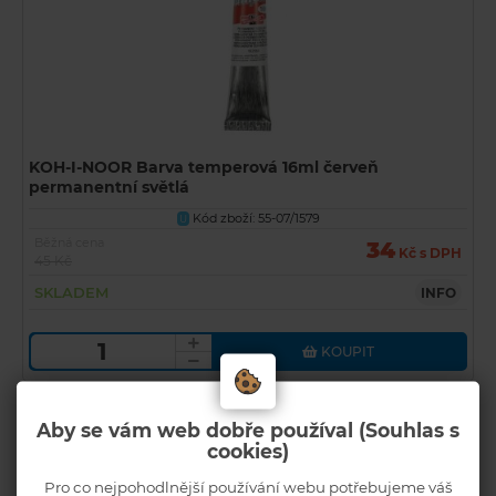
KOH-I-NOOR Barva temperová 16ml červeň
permanentní světlá
Kód zboží: 55-07/1579
U
Běžná cena
34
Kč s DPH
45 Kč
SKLADEM
INFO
KOUPIT
Akční
Aby se vám web dobře používal (Souhlas s
Novinka
cookies)
Pro co nejpohodlnější používání webu potřebujeme váš