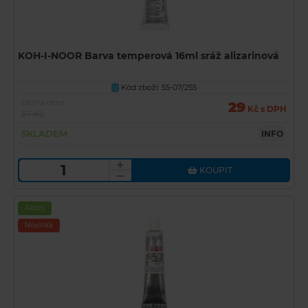
KOH-I-NOOR Barva temperová 16ml sráž alizarinová
Kód zboží: 55-07/255
U
Běžná cena
29
Kč s DPH
37 Kč
SKLADEM
INFO
KOUPIT
Akční
Novinka