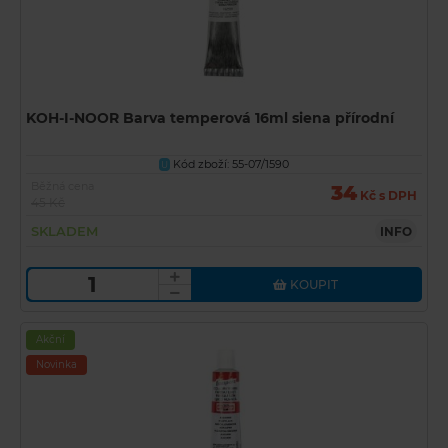
KOH-I-NOOR Barva temperová 16ml siena přírodní
Kód zboží: 55-07/1590
U
Běžná cena
34
Kč s DPH
45 Kč
SKLADEM
INFO
KOUPIT
Akční
Novinka