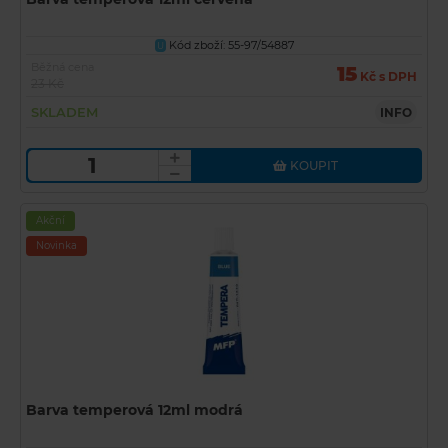
Kód zboží: 55-97/54887
U
Běžná cena
15
Kč s DPH
23 Kč
SKLADEM
INFO
KOUPIT
Akční
Novinka
Barva temperová 12ml modrá