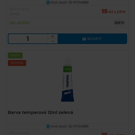
Kód zboží: 55-97/54888
U
Běžná cena
15
Kč s DPH
23 Kč
SKLADEM
INFO
KOUPIT
Akční
Novinka
Barva temperová 12ml zelená
Kód zboží: 55-97/54889
U
Běžná cena