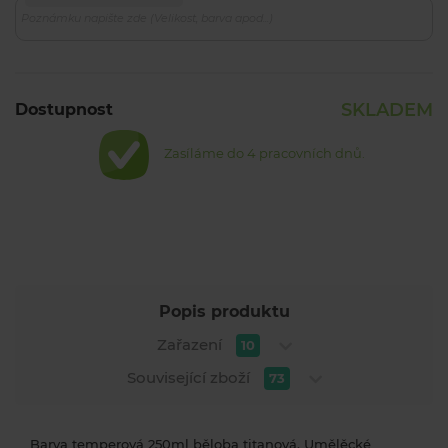
SKLADEM
Dostupnost
Zasíláme do 4 pracovních dnů.
Popis produktu
Zařazení
10
Související zboží
73
Barva temperová 250ml běloba titanová. Umělěcké