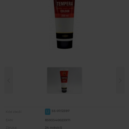
55-07/2397
U
Kód zboží:
EAN:
8593540023971
Záruka:
24 měsíců