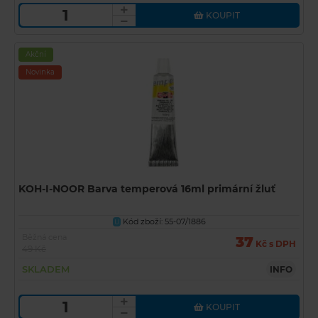
KOUPIT
Akční
Novinka
KOH-I-NOOR Barva temperová 16ml primární žluť
Kód zboží: 55-07/1886
U
Běžná cena
37
Kč s DPH
49 Kč
SKLADEM
INFO
KOUPIT