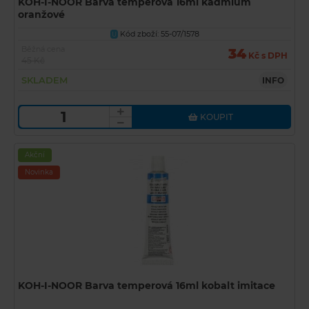
KOH-I-NOOR Barva temperová 16ml kadmium
oranžové
Kód zboží: 55-07/1578
U
Běžná cena
34
Kč s DPH
45 Kč
SKLADEM
INFO
KOUPIT
Akční
Novinka
KOH-I-NOOR Barva temperová 16ml kobalt imitace