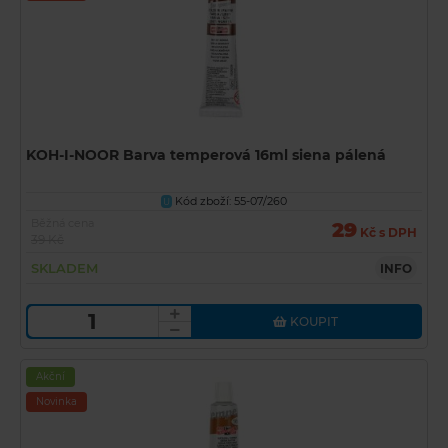
KOH-I-NOOR Barva temperová 16ml siena pálená
Kód zboží: 55-07/260
U
Běžná cena
29
Kč s DPH
39 Kč
SKLADEM
INFO
KOUPIT
Akční
Novinka