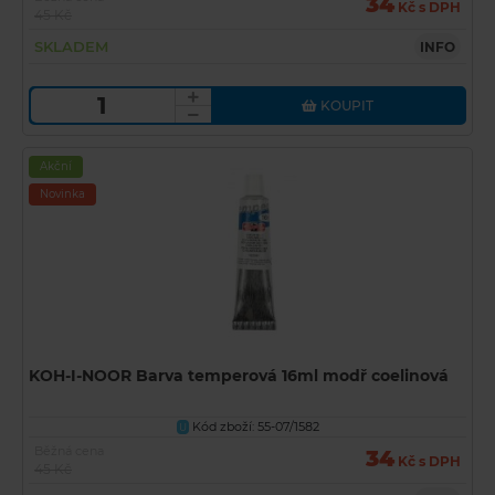
34
Kč s DPH
45 Kč
SKLADEM
INFO
KOUPIT
Akční
Novinka
KOH-I-NOOR Barva temperová 16ml modř coelinová
Kód zboží: 55-07/1582
U
Běžná cena
34
Kč s DPH
45 Kč