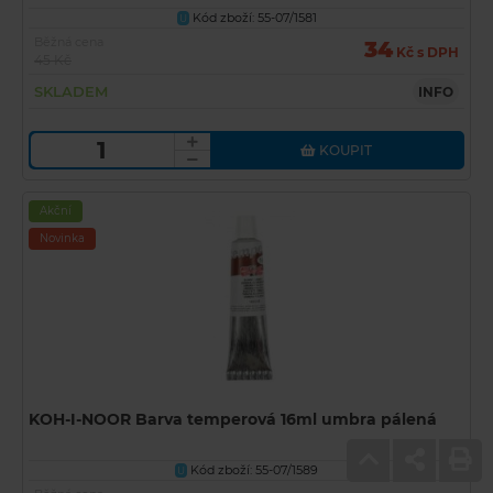
Kód zboží: 55-07/1581
U
Běžná cena
34
Kč s DPH
45 Kč
SKLADEM
INFO
KOUPIT
Akční
Novinka
KOH-I-NOOR Barva temperová 16ml umbra pálená
Kód zboží: 55-07/1589
U