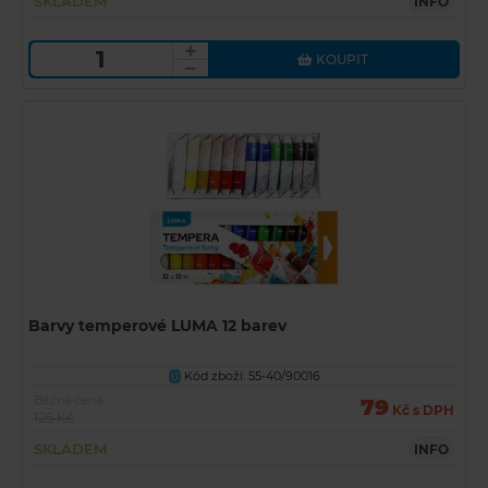
SKLADEM
INFO
KOUPIT
Barvy temperové LUMA 12 barev
Kód zboží: 55-40/90016
U
Běžná cena
79
Kč s DPH
125 Kč
SKLADEM
INFO