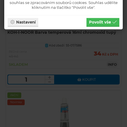
souhlas se zpracováním souborů cookies. Souhlas udělíte
kliknutím na tlačítko "Povolit vše".
Nastavení
Povolit vše
KOH-I-NOOR Barva temperová 16ml chromoxid tupý
Kód zboží: 55-07/1586
U
Běžná cena
34
Kč s DPH
45 Kč
SKLADEM
INFO
KOUPIT
Akční
Novinka