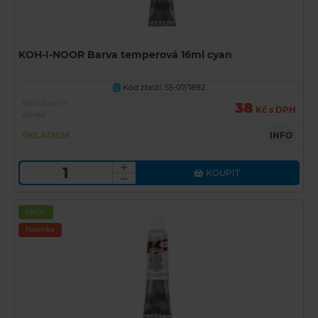
KOH-I-NOOR Barva temperová 16ml cyan
Kód zboží: 55-07/1892
U
Běžná cena
38
Kč s DPH
49 Kč
SKLADEM
INFO
KOUPIT
Akční
Novinka