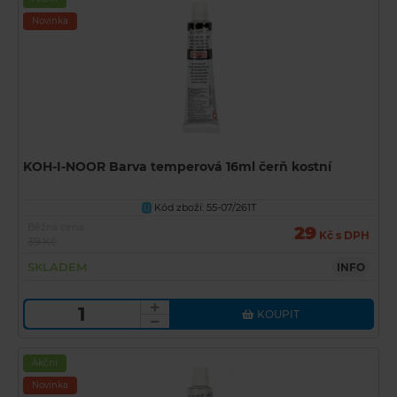
Novinka
KOH-I-NOOR Barva temperová 16ml čerň kostní
Kód zboží: 55-07/261T
U
Běžná cena
29
Kč s DPH
39 Kč
SKLADEM
INFO
KOUPIT
Akční
Novinka