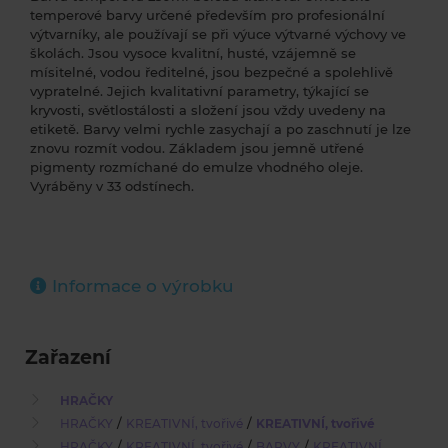
temperové barvy určené především pro profesionální
výtvarníky, ale používají se při výuce výtvarné výchovy ve
školách. Jsou vysoce kvalitní, husté, vzájemně se
mísitelné, vodou ředitelné, jsou bezpečné a spolehlivě
vypratelné. Jejich kvalitativní parametry, týkající se
kryvosti, světlostálosti a složení jsou vždy uvedeny na
etiketě. Barvy velmi rychle zasychají a po zaschnutí je lze
znovu rozmít vodou. Základem jsou jemně utřené
pigmenty rozmíchané do emulze vhodného oleje.
Vyráběny v 33 odstínech.
Informace o výrobku
Zařazení
HRAČKY
/
/
HRAČKY
KREATIVNÍ, tvořivé
KREATIVNÍ, tvořivé
/
/
/
HRAČKY
KREATIVNÍ, tvořivé
BARVY
KREATIVNÍ,