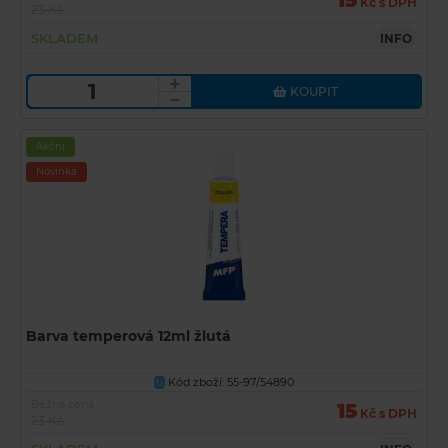
15
Kč s DPH
23 Kč
SKLADEM
INFO
KOUPIT
Akční
Novinka
Barva temperová 12ml žlutá
Kód zboží: 55-97/54890
U
Běžná cena
15
Kč s DPH
23 Kč