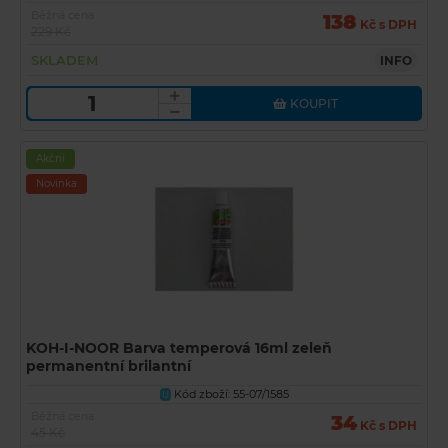
Běžná cena
138
Kč s DPH
229 Kč
SKLADEM
INFO
KOUPIT
Akční
Novinka
KOH-I-NOOR Barva temperová 16ml zeleň
permanentní brilantní
Kód zboží: 55-07/1585
U
Běžná cena
34
Kč s DPH
45 Kč