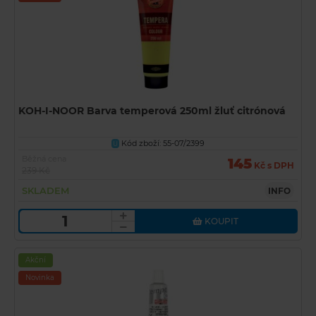
KOH-I-NOOR Barva temperová 250ml žluť citrónová
Kód zboží: 55-07/2399
U
Běžná cena
145
Kč s DPH
239 Kč
SKLADEM
INFO
KOUPIT
Akční
Novinka