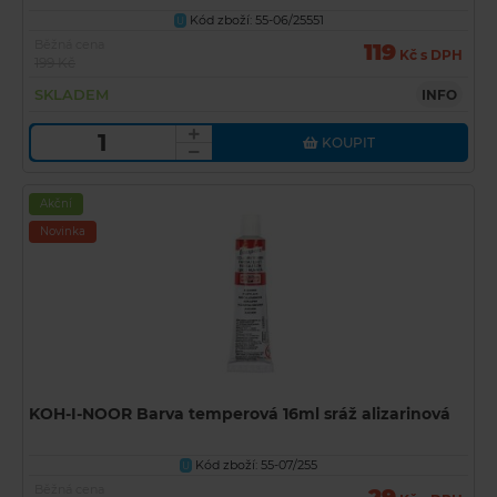
Kód zboží: 55-06/25551
U
Běžná cena
119
Kč s DPH
199 Kč
SKLADEM
INFO
KOUPIT
Akční
Novinka
KOH-I-NOOR Barva temperová 16ml sráž alizarinová
Kód zboží: 55-07/255
U
Běžná cena