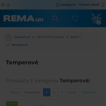
Kategorie
Vrácení zboží
0
Remauh.cz
KREATIVNÍ, tvořivé
BARVY
Temperové
Temperové
Produkty z kategorie
Temperové:
První
Předchozí
1
2
3
Další
Poslední
Akční