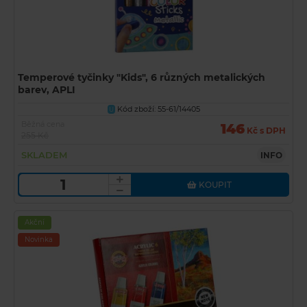
Temperové tyčinky "Kids", 6 různých metalických
barev, APLI
Kód zboží: 55-61/14405
U
Běžná cena
146
Kč s DPH
255 Kč
SKLADEM
INFO
KOUPIT
Akční
Novinka