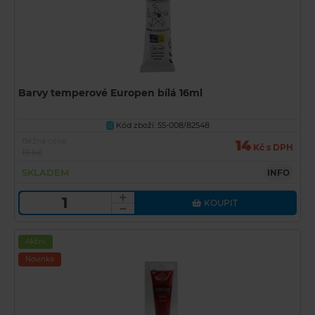
Barvy temperové Europen bílá 16ml
Kód zboží: 55-008/82548
U
Běžná cena
14
Kč s DPH
19 Kč
SKLADEM
INFO
KOUPIT
Akční
Novinka