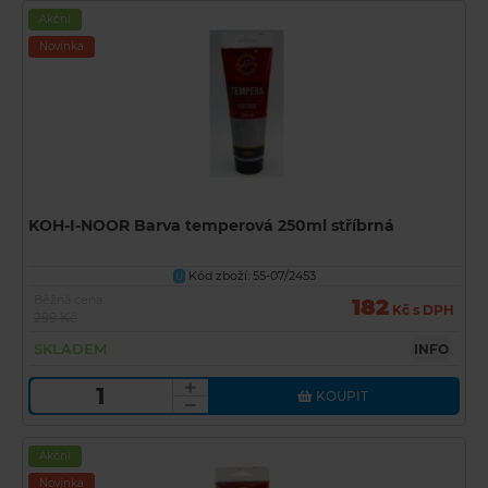
Akční
Novinka
KOH-I-NOOR Barva temperová 250ml stříbrná
Kód zboží: 55-07/2453
U
Běžná cena
182
Kč s DPH
299 Kč
SKLADEM
INFO
KOUPIT
Akční
Novinka