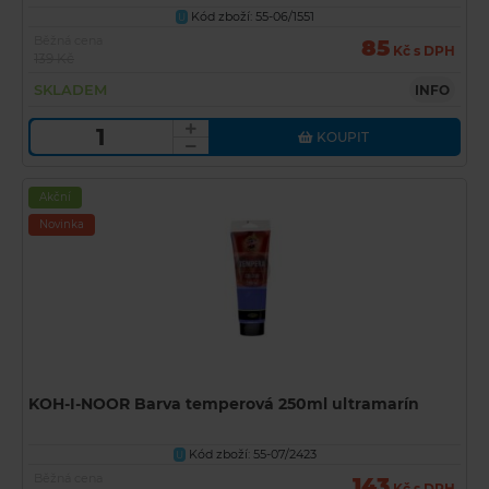
Kód zboží: 55-06/1551
U
Běžná cena
85
Kč s DPH
139 Kč
SKLADEM
INFO
KOUPIT
Akční
Novinka
KOH-I-NOOR Barva temperová 250ml ultramarín
Kód zboží: 55-07/2423
U
Běžná cena
143
Kč s DPH