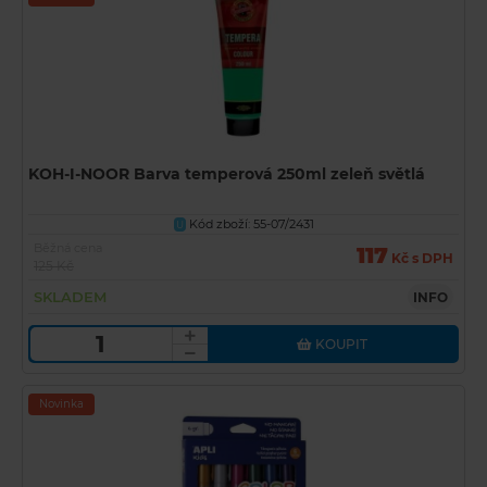
KOH-I-NOOR Barva temperová 250ml zeleň světlá
Kód zboží: 55-07/2431
U
Běžná cena
117
Kč s DPH
125 Kč
SKLADEM
INFO
KOUPIT
Novinka