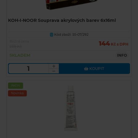
KOH-I-NOOR Souprava akrylových barev 6x16ml
Kód zboží: 55-07/292
U
Běžná cena
144
Kč s DPH
239 Kč
SKLADEM
INFO
KOUPIT
Akční
Novinka