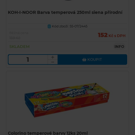
KOH-I-NOOR Barva temperová 250ml siena přírodní
Kód zboží: 55-07/2445
U
Běžná cena
152
Kč s DPH
159 Kč
SKLADEM
INFO
KOUPIT
Colorino temperové barvy 12ks 20ml