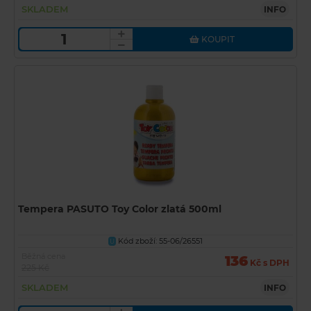
SKLADEM
INFO
KOUPIT
Tempera PASUTO Toy Color zlatá 500ml
Kód zboží: 55-06/26551
U
Běžná cena
136
Kč s DPH
225 Kč
SKLADEM
INFO