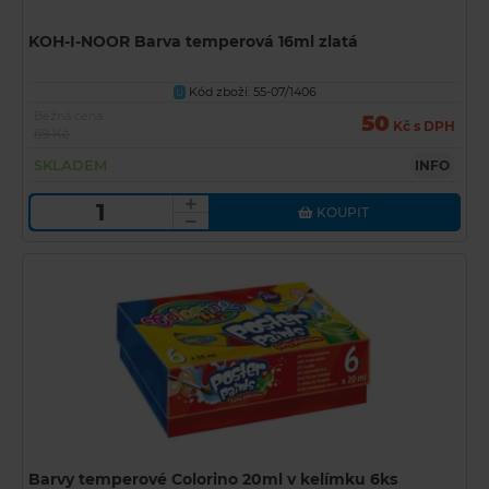
KOH-I-NOOR Barva temperová 16ml zlatá
Kód zboží: 55-07/1406
U
Běžná cena
50
Kč s DPH
69 Kč
SKLADEM
INFO
KOUPIT
Barvy temperové Colorino 20ml v kelímku 6ks