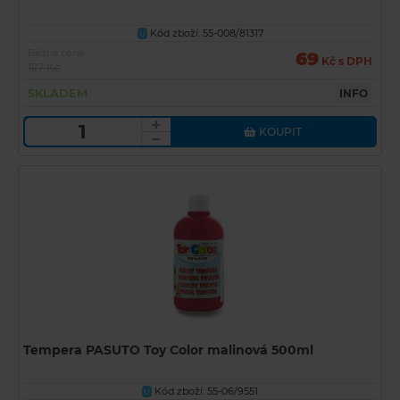
Kód zboží: 55-008/81317
U
Běžná cena
69
Kč s DPH
127 Kč
SKLADEM
INFO
KOUPIT
Tempera PASUTO Toy Color malinová 500ml
Kód zboží: 55-06/9551
U