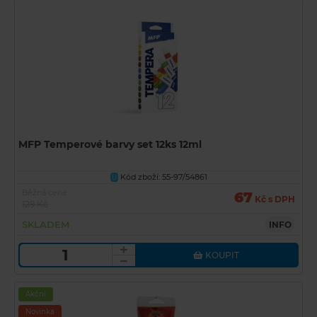
MFP Temperové barvy set 12ks 12ml
Kód zboží: 55-97/54861
U
Běžná cena
67
Kč s DPH
129 Kč
SKLADEM
INFO
KOUPIT
Akční
Novinka