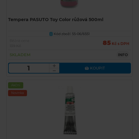
Tempera PASUTO Toy Color růžová 500ml
Kód zboží: 55-06/6551
U
Běžná cena
85
Kč s DPH
139 Kč
SKLADEM
INFO
KOUPIT
Akční
Novinka