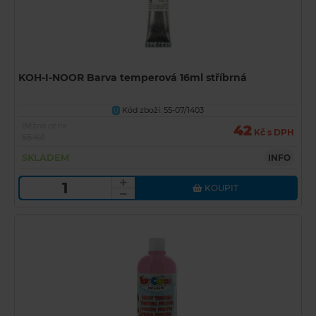
KOH-I-NOOR Barva temperová 16ml stříbrná
Kód zboží: 55-07/1403
U
Běžná cena
42
Kč s DPH
55 Kč
SKLADEM
INFO
KOUPIT