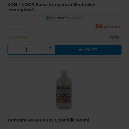
KOH-I-NOOR Barva temperová 16ml zeleň
smaragdová
Kód zboží: 55-07/1587
U
Běžná cena
34
Kč s DPH
35 Kč
SKLADEM
INFO
KOUPIT
Tempera PASUTO Toy Color bílá 500ml