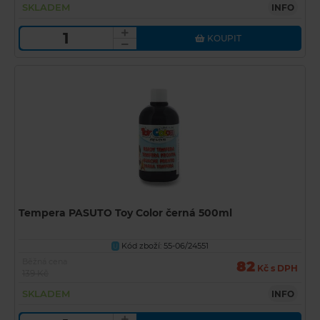
SKLADEM
INFO
KOUPIT
Tempera PASUTO Toy Color černá 500ml
Kód zboží: 55-06/24551
U
Běžná cena
82
Kč s DPH
139 Kč
SKLADEM
INFO