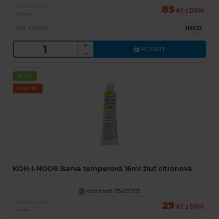
Běžná cena
85
Kč s DPH
139 Kč
SKLADEM
INFO
KOUPIT
Akční
Novinka
KOH-I-NOOR Barva temperová 16ml žluť citrónová
Kód zboží: 55-07/253
U
Běžná cena
29
Kč s DPH
39 Kč