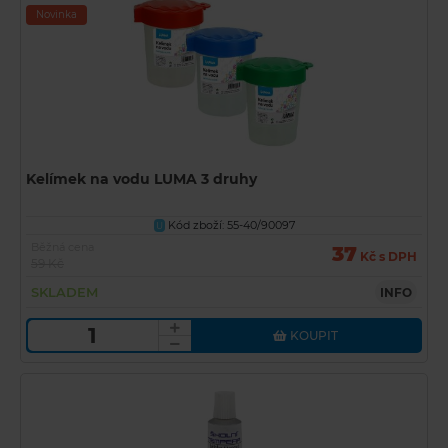
Novinka
Kelímek na vodu LUMA 3 druhy
Kód zboží: 55-40/90097
U
Běžná cena
37
Kč s DPH
59 Kč
SKLADEM
INFO
KOUPIT