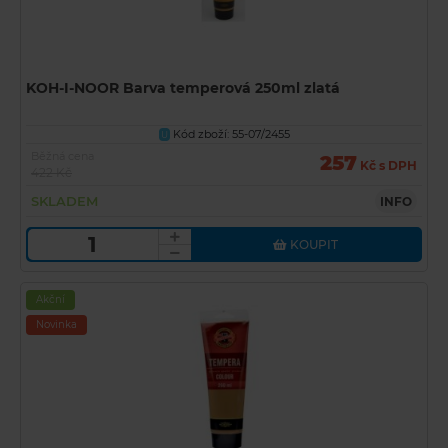
KOH-I-NOOR Barva temperová 250ml zlatá
Kód zboží: 55-07/2455
U
Běžná cena
257
Kč s DPH
422 Kč
SKLADEM
INFO
KOUPIT
Akční
Novinka