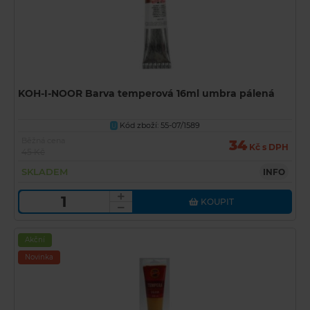
KOH-I-NOOR Barva temperová 16ml umbra pálená
Kód zboží: 55-07/1589
U
Běžná cena
34
Kč s DPH
45 Kč
SKLADEM
INFO
KOUPIT
Akční
Novinka