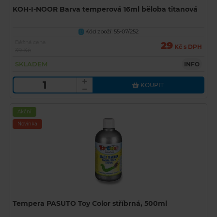
KOH-I-NOOR Barva temperová 16ml běloba titanová
Kód zboží: 55-07/252
U
Běžná cena
29
Kč s DPH
39 Kč
SKLADEM
INFO
KOUPIT
Akční
Novinka
Tempera PASUTO Toy Color stříbrná, 500ml