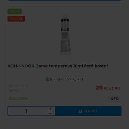
Akční
Novinka
KOH-I-NOOR Barva temperová 16ml čerň kostní
Kód zboží: 55-07/261T
U
Běžná cena
29
Kč s DPH
39 Kč
SKLADEM
INFO
KOUPIT