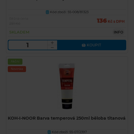
Kód zboží: 55-008/81323
U
Běžná cena
136
Kč s DPH
251 Kč
SKLADEM
INFO
KOUPIT
Akční
Novinka
KOH-I-NOOR Barva temperová 250ml běloba titanová
Kód zboží: 55-07/2397
U