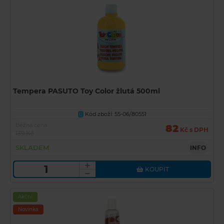
Tempera PASUTO Toy Color žlutá 500ml
Kód zboží: 55-06/80551
U
Běžná cena
82
Kč s DPH
139 Kč
SKLADEM
INFO
KOUPIT
Akční
Novinka