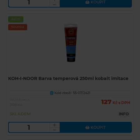
KOUPIT
Akční
Novinka
KOH-I-NOOR Barva temperová 250ml kobalt imitace
Kód zboží: 55-07/2421
U
Běžná cena
127
Kč s DPH
209 Kč
SKLADEM
INFO
KOUPIT