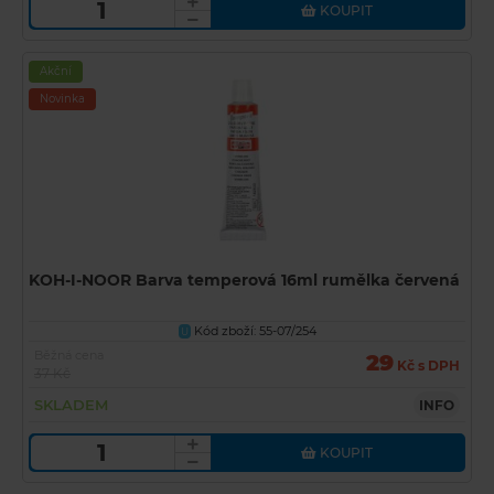
KOUPIT
Akční
Novinka
KOH-I-NOOR Barva temperová 16ml rumělka červená
Kód zboží: 55-07/254
U
Běžná cena
29
Kč s DPH
37 Kč
SKLADEM
INFO
KOUPIT