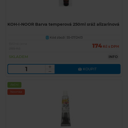
KOH-I-NOOR Barva temperová 250ml sráž alizarinová
Kód zboží: 55-07/2413
U
Běžná cena
174
Kč s DPH
285 Kč
SKLADEM
INFO
KOUPIT
Akční
Novinka