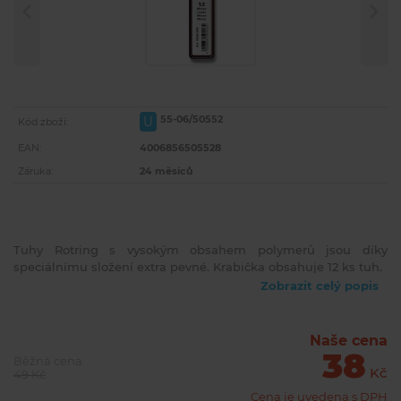
55-06/50552
U
Kód zboží:
EAN:
4006856505528
Záruka:
24 měsíců
Tuhy Rotring s vysokým obsahem polymerů jsou díky
speciálnímu složení extra pevné. Krabička obsahuje 12 ks tuh.
Zobrazit celý popis
Naše cena
38
Běžná cena
Kč
49 Kč
Cena je uvedena s DPH