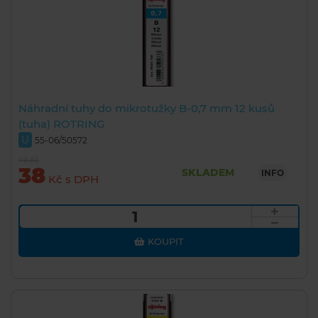
Náhradní tuhy do mikrotužky B-0,7 mm 12 kusů
(tuha) ROTRING
U
55-06/50572
49 Kč
38
SKLADEM
INFO
Kč s DPH
KOUPIT