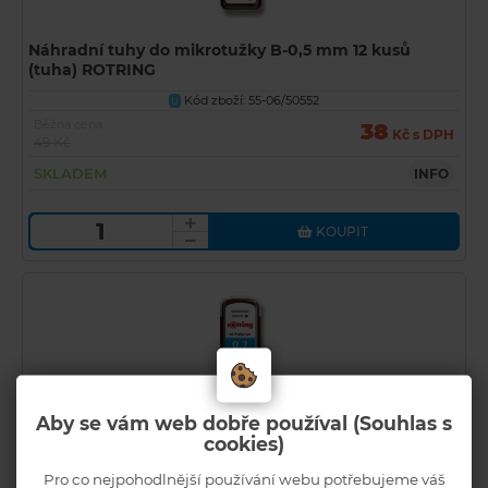
Náhradní tuhy do mikrotužky B-0,5 mm 12 kusů
(tuha) ROTRING
Kód zboží: 55-06/50552
U
Běžná cena
38
Kč s DPH
49 Kč
SKLADEM
INFO
KOUPIT
Aby se vám web dobře používal (Souhlas s
cookies)
Pro co nejpohodlnější používání webu potřebujeme váš