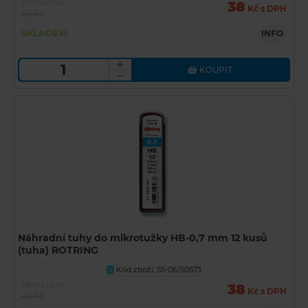
Běžná cena
38
Kč s DPH
49 Kč
SKLADEM
INFO
KOUPIT
Náhradní tuhy do mikrotužky HB-0,7 mm 12 kusů
(tuha) ROTRING
Kód zboží: 55-06/50573
U
Běžná cena
38
Kč s DPH
49 Kč