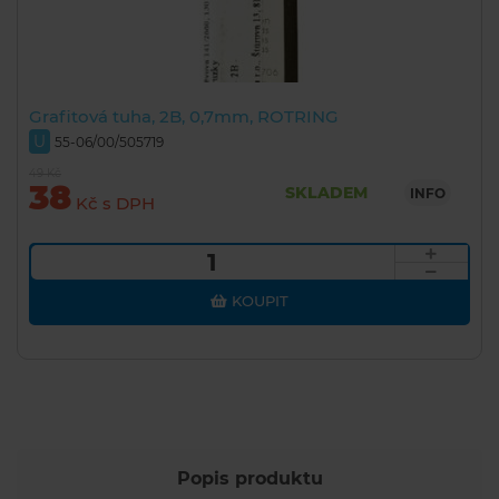
Grafitová tuha, 2B, 0,7mm, ROTRING
U
55-06/00/505719
49 Kč
38
SKLADEM
INFO
Kč s DPH
KOUPIT
Popis produktu