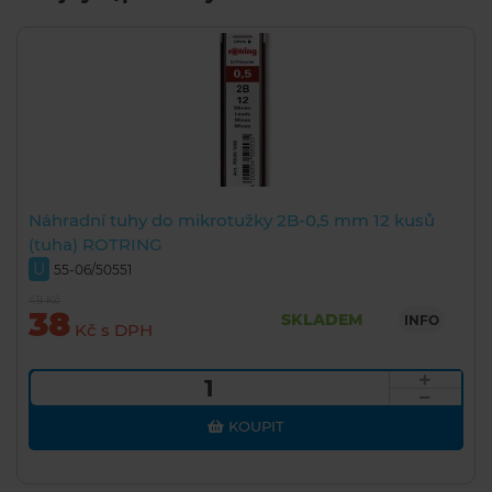
Náhradní tuhy do mikrotužky 2B-0,5 mm 12 kusů
(tuha) ROTRING
U
55-06/50551
49 Kč
38
SKLADEM
INFO
Kč s DPH
KOUPIT