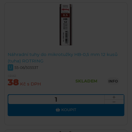
Náhradní tuhy do mikrotužky HB-0,5 mm 12 kusů
(tuha) ROTRING
U
55-06/50553T
49 Kč
38
SKLADEM
INFO
Kč s DPH
KOUPIT