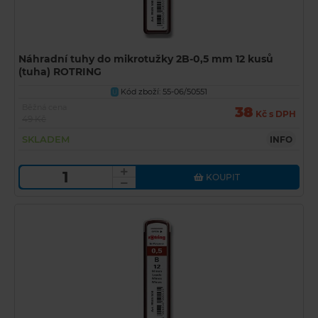
Náhradní tuhy do mikrotužky 2B-0,5 mm 12 kusů
(tuha) ROTRING
Kód zboží: 55-06/50551
U
Běžná cena
38
Kč s DPH
49 Kč
SKLADEM
INFO
KOUPIT