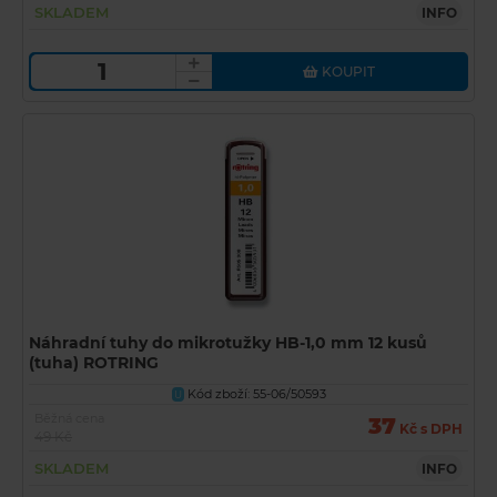
SKLADEM
INFO
KOUPIT
Náhradní tuhy do mikrotužky HB-1,0 mm 12 kusů
(tuha) ROTRING
Kód zboží: 55-06/50593
U
Běžná cena
37
Kč s DPH
49 Kč
SKLADEM
INFO