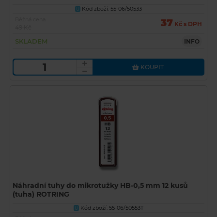
Kód zboží: 55-06/50533
U
Běžná cena
37
Kč s DPH
49 Kč
SKLADEM
INFO
KOUPIT
Náhradní tuhy do mikrotužky HB-0,5 mm 12 kusů
(tuha) ROTRING
Kód zboží: 55-06/50553T
U