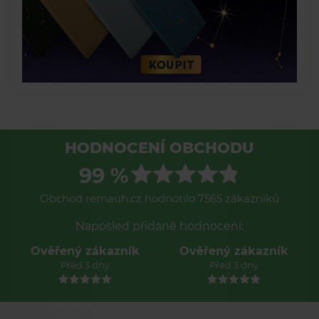
HODNOCENÍ OBCHODU
99 %
Obchod remauh.cz hodnotilo 7565 zákazníků
Naposled přidané hodnocení:
Ověřený zákazník
Ověřený zákazník
Před 3 dny
Před 3 dny