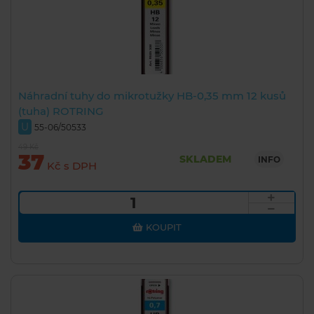
Náhradní tuhy do mikrotužky HB-0,35 mm 12 kusů
(tuha) ROTRING
U
55-06/50533
49 Kč
37
SKLADEM
INFO
Kč s DPH
KOUPIT