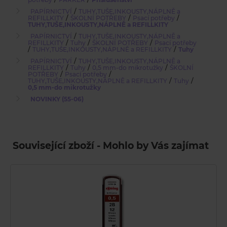
/
PAPÍRNICTVÍ
TUHY,TUŠE,INKOUSTY,NÁPLNĚ a
/
/
/
REFILLKITY
ŠKOLNÍ POTŘEBY
Psací potřeby
TUHY,TUŠE,INKOUSTY,NÁPLNĚ a REFILLKITY
/
PAPÍRNICTVÍ
TUHY,TUŠE,INKOUSTY,NÁPLNĚ a
/
/
/
REFILLKITY
Tuhy
ŠKOLNÍ POTŘEBY
Psací potřeby
/
/
TUHY,TUŠE,INKOUSTY,NÁPLNĚ a REFILLKITY
Tuhy
/
PAPÍRNICTVÍ
TUHY,TUŠE,INKOUSTY,NÁPLNĚ a
/
/
/
REFILLKITY
Tuhy
0,5 mm-do mikrotužky
ŠKOLNÍ
/
/
POTŘEBY
Psací potřeby
/
/
TUHY,TUŠE,INKOUSTY,NÁPLNĚ a REFILLKITY
Tuhy
0,5 mm-do mikrotužky
NOVINKY (55-06)
Související zboží - Mohlo by Vás zajímat