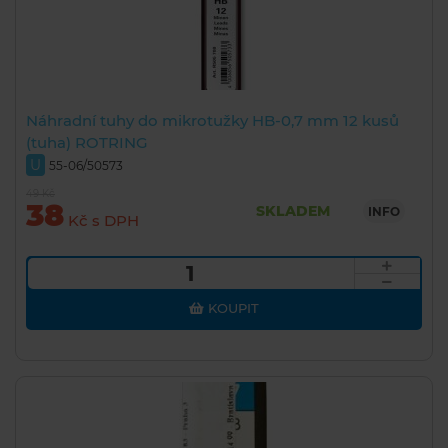
Náhradní tuhy do mikrotužky HB-0,7 mm 12 kusů
(tuha) ROTRING
U
55-06/50573
49 Kč
38
SKLADEM
INFO
Kč s DPH
KOUPIT