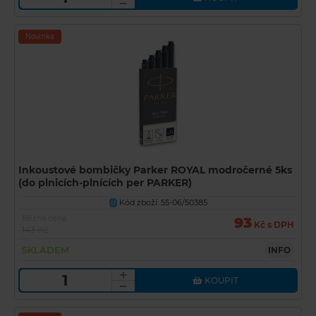
Novinka
Inkoustové bombičky Parker ROYAL modročerné 5ks
(do plnicích-plnících per PARKER)
Kód zboží: 55-06/50385
U
Běžná cena
93
Kč s DPH
143 Kč
SKLADEM
INFO
KOUPIT