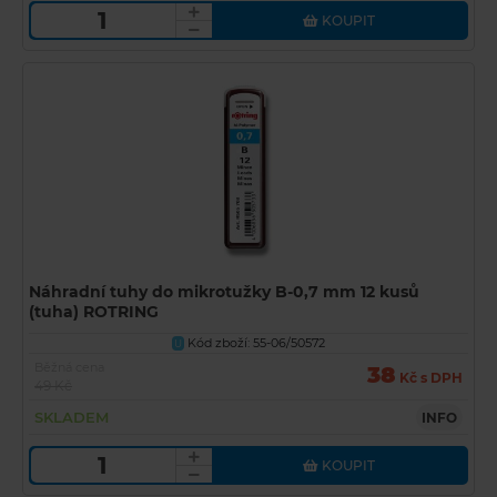
KOUPIT
Náhradní tuhy do mikrotužky B-0,7 mm 12 kusů
(tuha) ROTRING
Kód zboží: 55-06/50572
U
Běžná cena
38
Kč s DPH
49 Kč
SKLADEM
INFO
KOUPIT