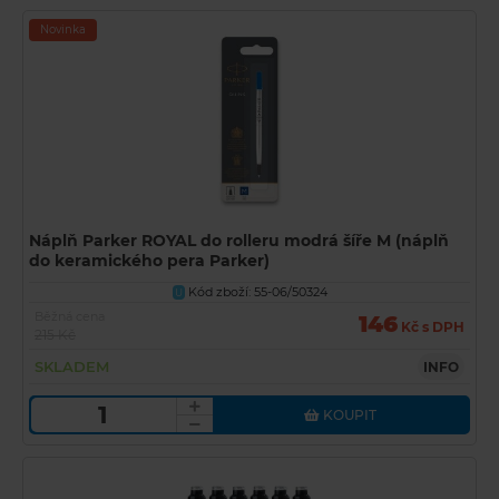
Novinka
Náplň Parker ROYAL do rolleru modrá šíře M (náplň
do keramického pera Parker)
Kód zboží: 55-06/50324
U
Běžná cena
146
Kč s DPH
215 Kč
SKLADEM
INFO
KOUPIT