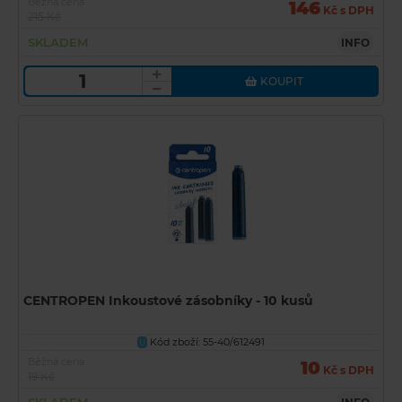
Běžná cena
146
Kč s DPH
215 Kč
SKLADEM
INFO
KOUPIT
CENTROPEN Inkoustové zásobníky - 10 kusů
Kód zboží: 55-40/612491
U
Běžná cena
10
Kč s DPH
19 Kč
SKLADEM