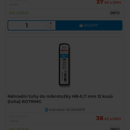
37
Kč s DPH
49 Kč
SKLADEM
INFO
KOUPIT
Náhradní tuhy do mikrotužky HB-0,7 mm 12 kusů
(tuha) ROTRING
Kód zboží: 55-06/50573
U
Běžná cena
38
Kč s DPH
49 Kč
SKLADEM
INFO