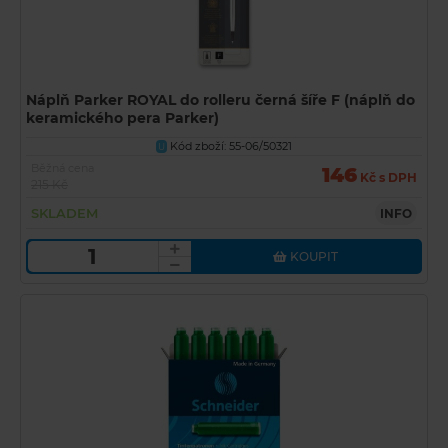
Náplň Parker ROYAL do rolleru černá šíře F (náplň do
keramického pera Parker)
Kód zboží: 55-06/50321
U
Běžná cena
146
Kč s DPH
215 Kč
SKLADEM
INFO
KOUPIT