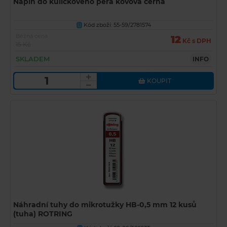
Náplň do kuličkového pera kovová černá
Kód zboží: 55-59/2781574
U
Běžná cena
12
Kč s DPH
15 Kč
SKLADEM
INFO
KOUPIT
Náhradní tuhy do mikrotužky HB-0,5 mm 12 kusů
(tuha) ROTRING