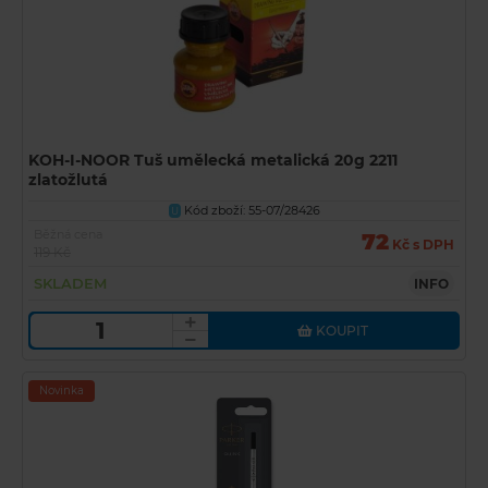
KOH-I-NOOR Tuš umělecká metalická 20g 2211
zlatožlutá
Kód zboží: 55-07/28426
U
Běžná cena
72
Kč s DPH
119 Kč
SKLADEM
INFO
KOUPIT
Novinka