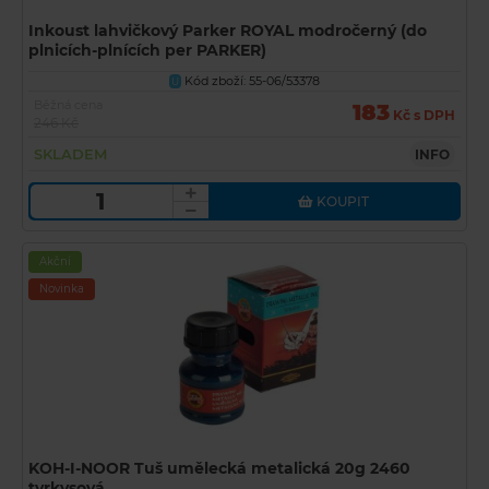
Inkoust lahvičkový Parker ROYAL modročerný (do
plnicích-plnících per PARKER)
Kód zboží: 55-06/53378
U
Běžná cena
183
Kč s DPH
246 Kč
SKLADEM
INFO
KOUPIT
Akční
Novinka
KOH-I-NOOR Tuš umělecká metalická 20g 2460
tyrkysová