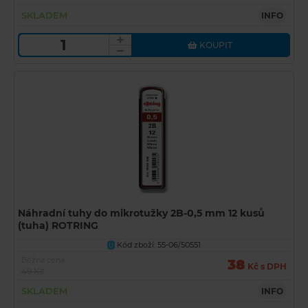
SKLADEM
INFO
KOUPIT
Náhradní tuhy do mikrotužky 2B-0,5 mm 12 kusů
(tuha) ROTRING
Kód zboží: 55-06/50551
U
Běžná cena
38
Kč s DPH
49 Kč
SKLADEM
INFO