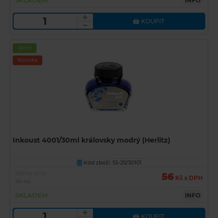
INFO
KOUPIT
Akční
Novinka
Inkoust 4001/30ml královsky modrý (Herlitz)
Kód zboží: 55-25/30101
U
Běžná cena
56
Kč s DPH
95 Kč
SKLADEM
INFO
KOUPIT