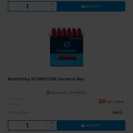
KOUPIT
Bombičky SCHNEIDER červené 6ks
Kód zboží: 55-06/6602
U
Běžná cena
20
Kč s DPH
33 Kč
SKLADEM
INFO
KOUPIT