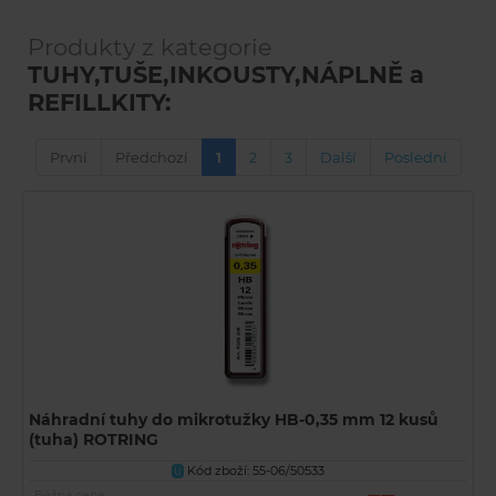
Produkty z kategorie
TUHY,TUŠE,INKOUSTY,NÁPLNĚ a
REFILLKITY:
První
Předchozí
1
2
3
Další
Poslední
Náhradní tuhy do mikrotužky HB-0,35 mm 12 kusů
(tuha) ROTRING
Kód zboží: 55-06/50533
U
Běžná cena