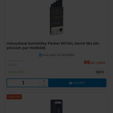
Inkoustové bombičky Parker ROYAL černé 5ks (do
plnicích per PARKER)
Kód zboží: 55-06/50382
U
Běžná cena
95
Kč s DPH
143 Kč
SKLADEM
INFO
KOUPIT
Novinka