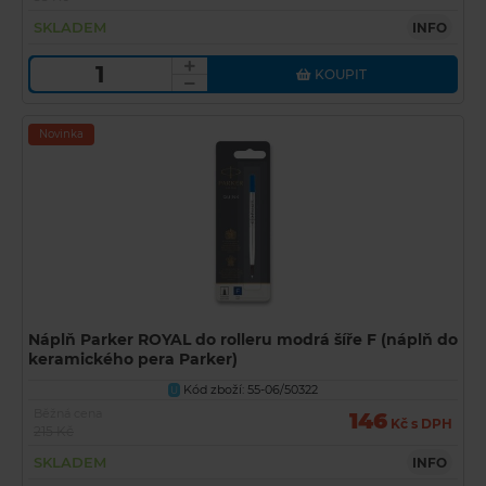
SKLADEM
INFO
KOUPIT
Novinka
Náplň Parker ROYAL do rolleru modrá šíře F (náplň do
keramického pera Parker)
Kód zboží: 55-06/50322
U
Běžná cena
146
Kč s DPH
215 Kč
SKLADEM
INFO