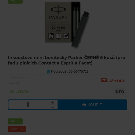
Akční
Inkoustové mini bombičky Parker ČERNÉ 6 kusů (pro
řadu plnicích Contact a Esprit a Facet)
Kód zboží: 55-06/76722
U
Běžná cena
52
Kč s DPH
73 Kč
SKLADEM
INFO
KOUPIT
Akční
Novinka