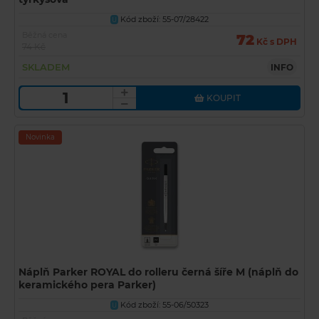
Kód zboží: 55-07/28422
U
Běžná cena
72
Kč s DPH
74 Kč
SKLADEM
INFO
KOUPIT
Novinka
Náplň Parker ROYAL do rolleru černá šíře M (náplň do
keramického pera Parker)
Kód zboží: 55-06/50323
U