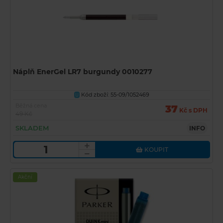
Náplň EnerGel LR7 burgundy 0010277
Kód zboží: 55-09/1052469
U
Běžná cena
37
Kč s DPH
49 Kč
SKLADEM
INFO
KOUPIT
Akční