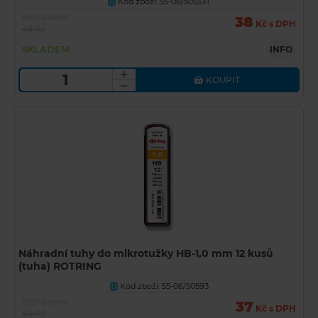
Kód zboží: 55-06/50553T
U
Běžná cena
38
Kč s DPH
49 Kč
SKLADEM
INFO
KOUPIT
Náhradní tuhy do mikrotužky HB-1,0 mm 12 kusů
(tuha) ROTRING
Kód zboží: 55-06/50593
U
Běžná cena
37
Kč s DPH
49 Kč