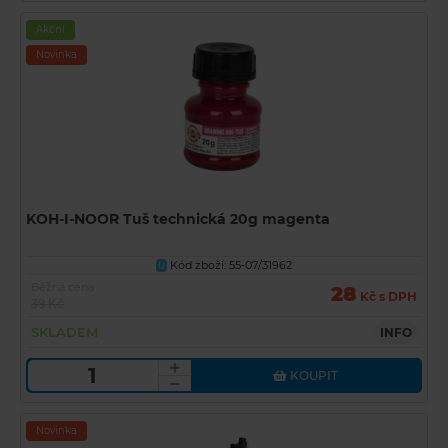
Akční
Novinka
KOH-I-NOOR Tuš technická 20g magenta
Kód zboží: 55-07/31962
U
Běžná cena
28
Kč s DPH
39 Kč
SKLADEM
INFO
KOUPIT
Novinka