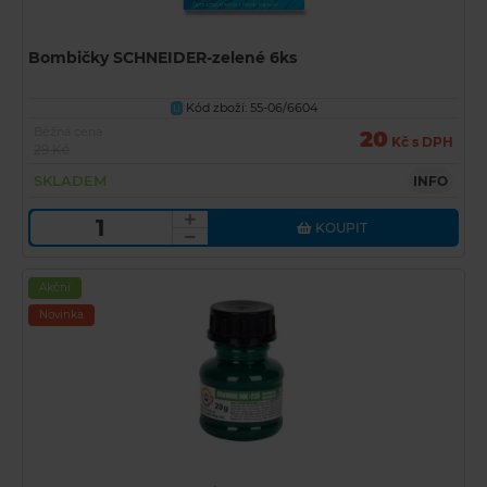
Bombičky SCHNEIDER-zelené 6ks
Kód zboží: 55-06/6604
U
Běžná cena
20
Kč s DPH
29 Kč
SKLADEM
INFO
KOUPIT
Akční
Novinka