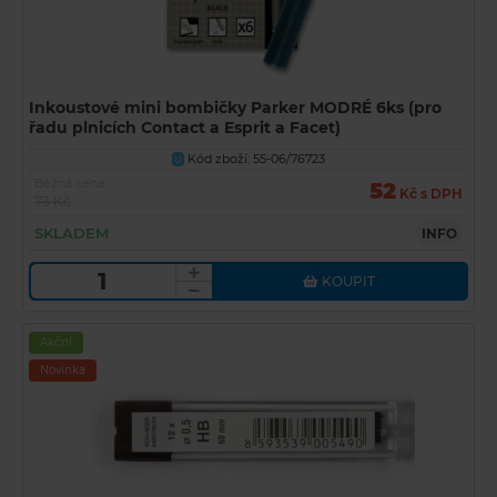
Inkoustové mini bombičky Parker MODRÉ 6ks (pro
řadu plnicích Contact a Esprit a Facet)
Kód zboží: 55-06/76723
U
Běžná cena
52
Kč s DPH
73 Kč
SKLADEM
INFO
KOUPIT
Akční
Novinka