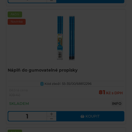
Akční
Novinka
Náplň do gumovatelné propisky
Kód zboží: 55-35/00/68812296
U
Běžná cena
81
Kč s DPH
109 Kč
SKLADEM
INFO
KOUPIT