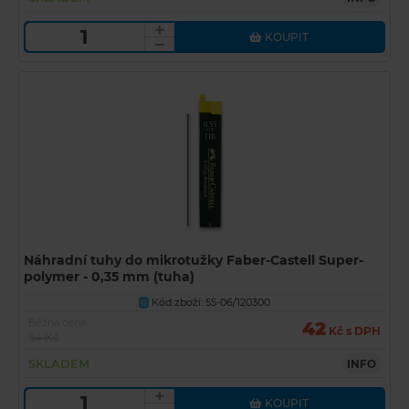
KOUPIT
Náhradní tuhy do mikrotužky Faber-Castell Super-
polymer - 0,35 mm (tuha)
Kód zboží: 55-06/120300
U
Běžná cena
42
Kč s DPH
54 Kč
SKLADEM
INFO
KOUPIT