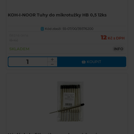
KOH-I-NOOR Tuhy do mikrotužky HB 0,5 12ks
Kód zboží: 55-07/00/39376200
U
Běžná cena
12
Kč s DPH
15 Kč
SKLADEM
INFO
KOUPIT