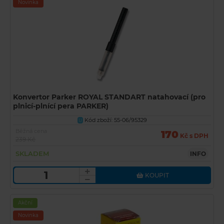
Novinka
Konvertor Parker ROYAL STANDART natahovací (pro
plnicí-plnící pera PARKER)
Kód zboží: 55-06/95329
U
Běžná cena
170
Kč s DPH
239 Kč
SKLADEM
INFO
KOUPIT
Akční
Novinka