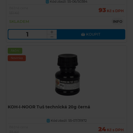
Kód zboží: 55-06/50384
U
Běžná cena
93
Kč s DPH
131 Kč
SKLADEM
INFO
KOUPIT
Akční
Novinka
KOH-I-NOOR Tuš technická 20g černá
Kód zboží: 55-07/31972
U
Běžná cena
24
Kč s DPH
35 Kč