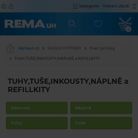
Kategorie
Vrácení zboží
0
Remauh.cz
ŠKOLNÍ POTŘEBY
Psací potřeby
TUHY,TUŠE,INKOUSTY,NÁPLNĚ a REFILLKITY
TUHY,TUŠE,INKOUSTY,NÁPLNĚ a
REFILLKITY
Inkousty
Náplně
Tuhy
Tuše