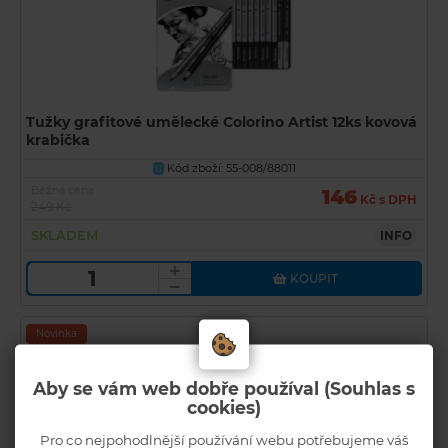
Tužky grafitové umělecké Colorino Artist 12ks kovová
krabička
Kód zboží: 55-008/88011
U
Běžná cena
146
Kč s DPH
249 Kč
SKLADEM
INFO
KOUPIT
Novinka
Aby se vám web dobře používal (Souhlas s
cookies)
Pro co nejpohodlnější používání webu potřebujeme váš