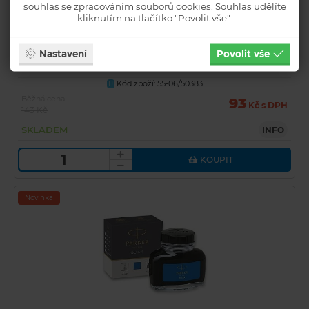
souhlas se zpracováním souborů cookies. Souhlas udělíte
kliknutím na tlačítko "Povolit vše".
Inkoustové bombičky Parker ROYAL modré
Nastavení
Povolit vše
OMYVATELNÉ 5ks (do plnicích-plnících per PARKER)
Kód zboží: 55-06/50383
U
Běžná cena
93
Kč s DPH
143 Kč
SKLADEM
INFO
KOUPIT
Novinka