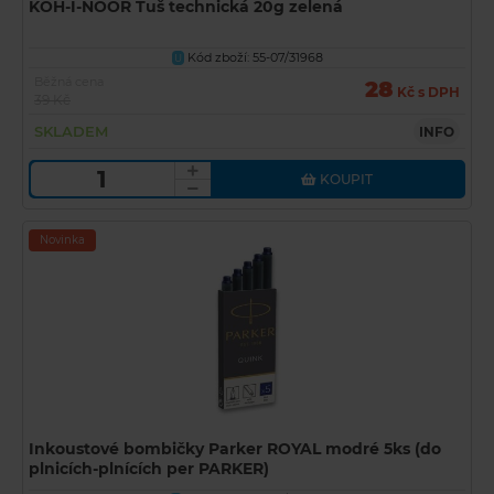
KOH-I-NOOR Tuš technická 20g zelená
Kód zboží: 55-07/31968
U
Běžná cena
28
Kč s DPH
39 Kč
SKLADEM
INFO
KOUPIT
Novinka
Inkoustové bombičky Parker ROYAL modré 5ks (do
plnicích-plnících per PARKER)