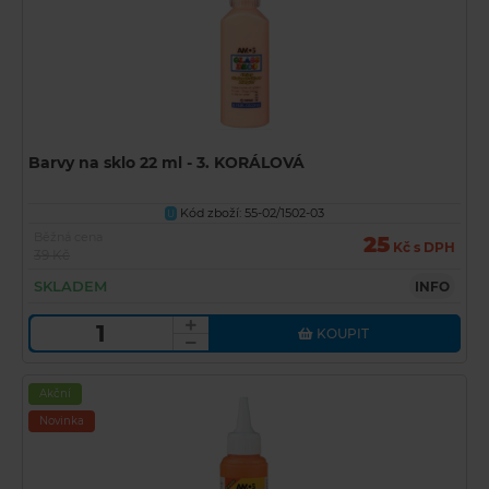
Barvy na sklo 22 ml - 3. KORÁLOVÁ
Kód zboží: 55-02/1502-03
U
Běžná cena
25
Kč s DPH
39 Kč
SKLADEM
INFO
KOUPIT
Akční
Novinka