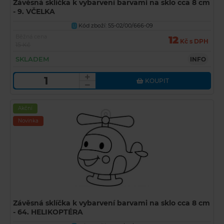
Závěsná sklíčka k vybarvení barvami na sklo cca 8 cm
- 9. VČELKA
Kód zboží: 55-02/00/666-09
U
Běžná cena
12
Kč s DPH
15 Kč
SKLADEM
INFO
KOUPIT
Akční
Novinka
Závěsná sklíčka k vybarvení barvami na sklo cca 8 cm
- 64. HELIKOPTÉRA