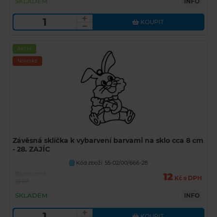
SKLADEM
INFO
KOUPIT
Akční
Novinka
Závěsná sklíčka k vybarvení barvami na sklo cca 8 cm
- 28. ZAJÍC
Kód zboží: 55-02/00/666-28
U
Běžná cena
12
Kč s DPH
15 Kč
SKLADEM
INFO
KOUPIT