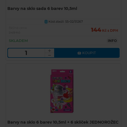
Barvy na sklo sada 6 barev 10,5ml
Kód zboží: 55-02/51267
U
Běžná cena
144
Kč s DPH
249 Kč
SKLADEM
INFO
KOUPIT
Barvy na sklo 6 barev 10,5ml + 6 sklíček JEDNOROŽEC