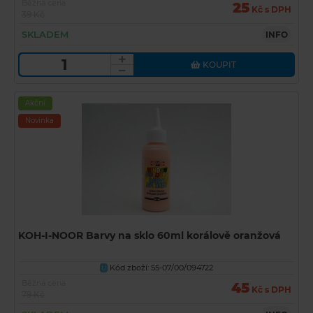
Běžná cena
25
Kč s DPH
39 Kč
SKLADEM
INFO
KOUPIT
Akční
Novinka
KOH-I-NOOR Barvy na sklo 60ml korálově oranžová
Kód zboží: 55-07/00/094722
U
Běžná cena
45
Kč s DPH
79 Kč