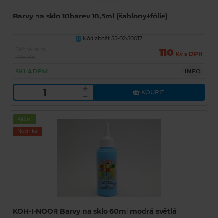
Barvy na sklo 10barev 10,5ml (šablony+fólie)
Kód zboží: 55-02/50017
U
Běžná cena
110
Kč s DPH
205 Kč
SKLADEM
INFO
KOUPIT
Akční
Novinka
KOH-I-NOOR Barvy na sklo 60ml modrá světlá