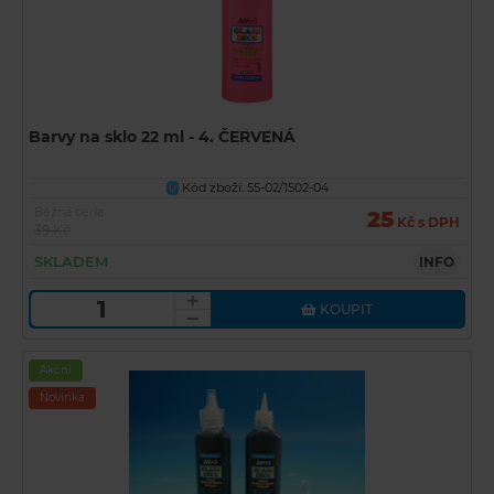
Barvy na sklo 22 ml - 4. ČERVENÁ
Kód zboží: 55-02/1502-04
U
Běžná cena
25
Kč s DPH
39 Kč
SKLADEM
INFO
KOUPIT
Akční
Novinka