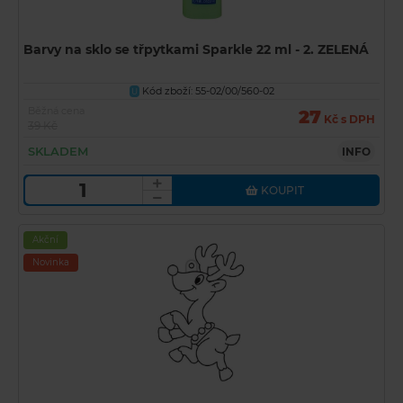
Barvy na sklo se třpytkami Sparkle 22 ml - 2. ZELENÁ
Kód zboží: 55-02/00/560-02
U
Běžná cena
27
Kč s DPH
39 Kč
SKLADEM
INFO
KOUPIT
Akční
Novinka