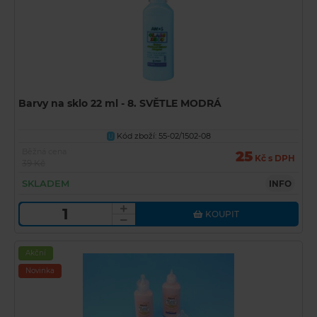
Barvy na sklo 22 ml - 8. SVĚTLE MODRÁ
Kód zboží: 55-02/1502-08
U
Běžná cena
25
Kč s DPH
39 Kč
SKLADEM
INFO
KOUPIT
Akční
Novinka