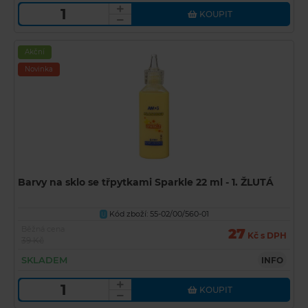
KOUPIT
Akční
Novinka
Barvy na sklo se třpytkami Sparkle 22 ml - 1. ŽLUTÁ
Kód zboží: 55-02/00/560-01
U
Běžná cena
27
Kč s DPH
39 Kč
SKLADEM
INFO
KOUPIT