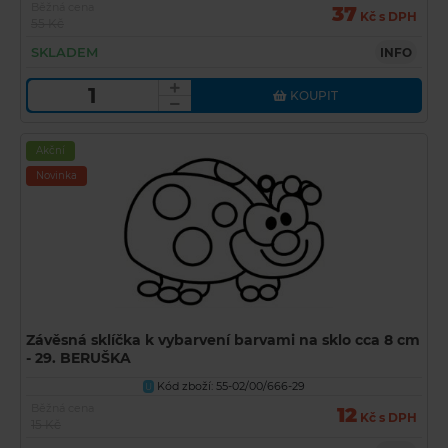
Běžná cena
37
Kč s DPH
55 Kč
SKLADEM
INFO
KOUPIT
Akční
Novinka
Závěsná sklíčka k vybarvení barvami na sklo cca 8 cm
- 29. BERUŠKA
Kód zboží: 55-02/00/666-29
U
Běžná cena
12
Kč s DPH
15 Kč