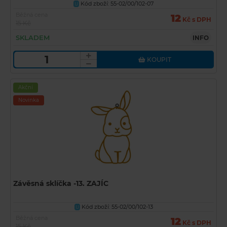
Kód zboží: 55-02/00/102-07
U
Běžná cena
12
Kč s DPH
15 Kč
SKLADEM
INFO
KOUPIT
Akční
Novinka
Závěsná sklíčka -13. ZAJÍC
Kód zboží: 55-02/00/102-13
U
Běžná cena
12
Kč s DPH
15 Kč