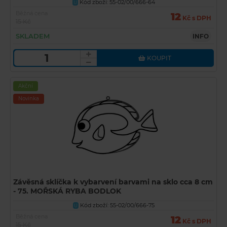
Kód zboží: 55-02/00/666-64
U
Běžná cena
12
Kč s DPH
15 Kč
SKLADEM
INFO
KOUPIT
Akční
Novinka
Závěsná sklíčka k vybarvení barvami na sklo cca 8 cm
- 75. MOŘSKÁ RYBA BODLOK
Kód zboží: 55-02/00/666-75
U
Běžná cena
12
Kč s DPH
15 Kč