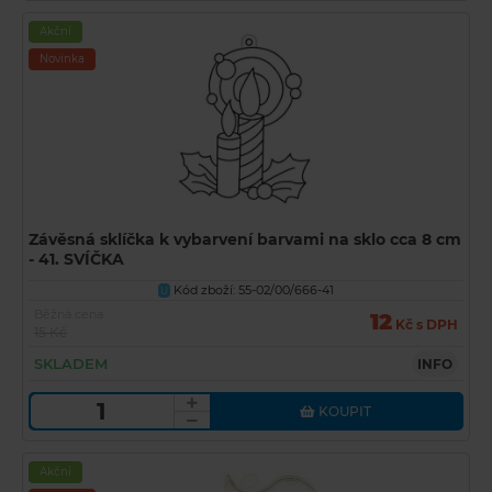
Akční
Novinka
Závěsná sklíčka k vybarvení barvami na sklo cca 8 cm
- 41. SVÍČKA
Kód zboží: 55-02/00/666-41
U
Běžná cena
12
Kč s DPH
15 Kč
SKLADEM
INFO
KOUPIT
Akční