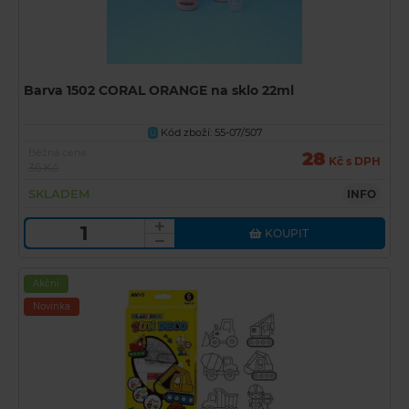
Barva 1502 CORAL ORANGE na sklo 22ml
Kód zboží: 55-07/507
U
Běžná cena
28
Kč s DPH
36 Kč
SKLADEM
INFO
KOUPIT
Akční
Novinka