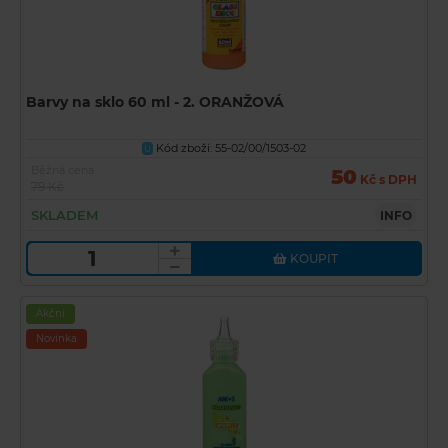
Barvy na sklo 60 ml - 2. ORANŽOVÁ
Kód zboží: 55-02/00/1503-02
U
Běžná cena
50
Kč s DPH
79 Kč
SKLADEM
INFO
KOUPIT
Akční
Novinka