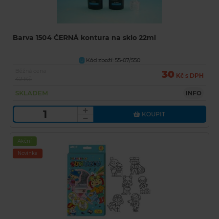
Barva 1504 ČERNÁ kontura na sklo 22ml
Kód zboží: 55-07/550
U
Běžná cena
30
Kč s DPH
42 Kč
SKLADEM
INFO
KOUPIT
Akční
Novinka