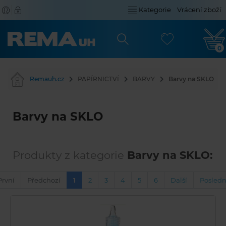
Kategorie
Vrácení zboží
0
Remauh.cz
PAPÍRNICTVÍ
BARVY
Barvy na SKLO
Barvy na SKLO
Produkty z kategorie
Barvy na SKLO:
První
Předchozí
1
2
3
4
5
6
Další
Posledn