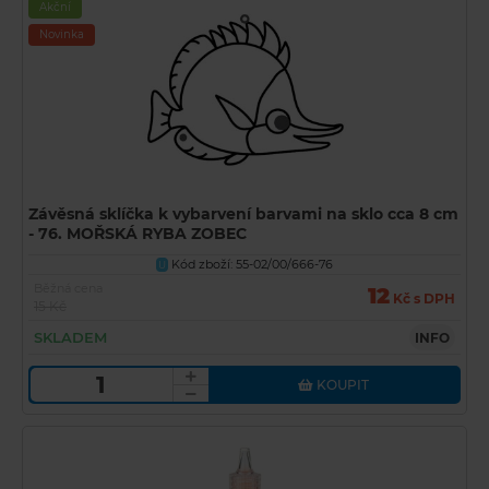
Akční
Novinka
Závěsná sklíčka k vybarvení barvami na sklo cca 8 cm
- 76. MOŘSKÁ RYBA ZOBEC
Kód zboží: 55-02/00/666-76
U
Běžná cena
12
Kč s DPH
15 Kč
SKLADEM
INFO
KOUPIT