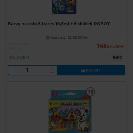
Barvy na sklo 6 barev 10,5ml + 6 sklíček ROBOT
Kód zboží: 55-02/51044
U
Běžná cena
141
Kč s DPH
259 Kč
SKLADEM
INFO
KOUPIT