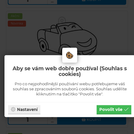
Akční
Novinka
Aby se vám web dobře používal (Souhlas s
Závěsná sklíčka k vybarvení barvami na sklo cca 8 cm
cookies)
- 65. SPORŤÁK
Pro co nejpohodlnější používání webu potřebujeme váš
Kód zboží: 55-02/00/666-65
U
souhlas se zpracováním souborů cookies. Souhlas udělíte
Běžná cena
kliknutím na tlačítko "Povolit vše".
12
Kč s DPH
15 Kč
SKLADEM
INFO
Nastavení
Povolit vše
KOUPIT