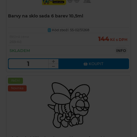
Barvy na sklo sada 6 barev 10,5ml
Kód zboží: 55-02/51268
U
Běžná cena
144
Kč s DPH
269 Kč
SKLADEM
INFO
KOUPIT
Akční
Novinka