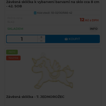
Závěsná sklíčka k vybarvení barvami na sklo cca 8 cm
- 42. SOB
Kód zboží: 55-02/00/666-42
U
Běžná cena
12
Kč s DPH
15 Kč
SKLADEM
INFO
KOUPIT
Akční
Novinka
Závěsná sklíčka - 7. JEDNOROŽEC