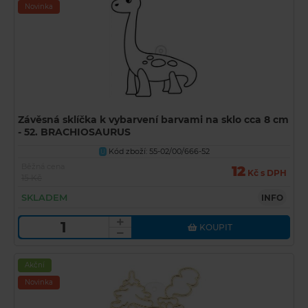
Novinka
Závěsná sklíčka k vybarvení barvami na sklo cca 8 cm
- 52. BRACHIOSAURUS
Kód zboží: 55-02/00/666-52
U
Běžná cena
12
Kč s DPH
15 Kč
SKLADEM
INFO
KOUPIT
Akční
Novinka