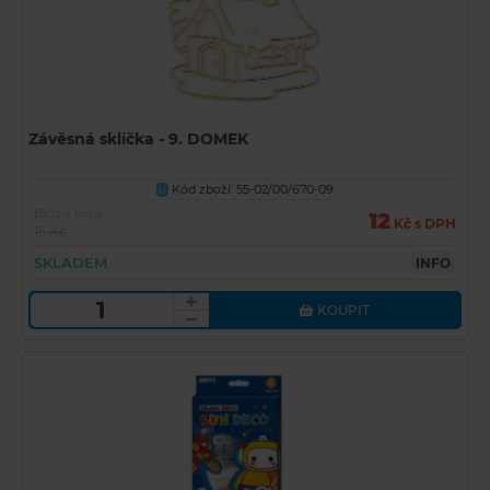
Závěsná sklíčka - 9. DOMEK
Kód zboží: 55-02/00/670-09
U
Běžná cena
12
Kč s DPH
15 Kč
SKLADEM
INFO
KOUPIT