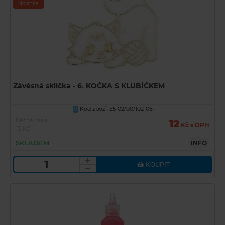
Novinka
Závěsná sklíčka - 6. KOČKA S KLUBÍČKEM
Kód zboží: 55-02/00/102-06
U
Běžná cena
12
Kč s DPH
15 Kč
SKLADEM
INFO
KOUPIT