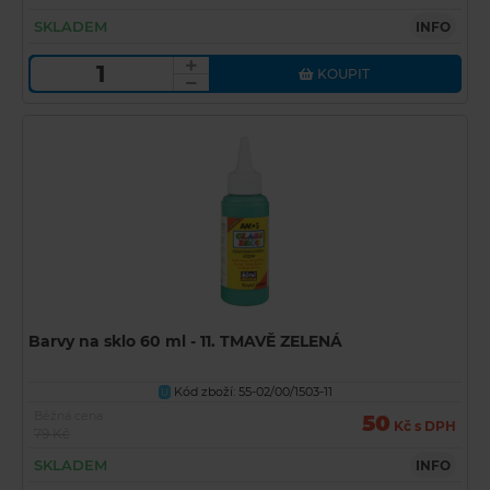
SKLADEM
INFO
KOUPIT
Barvy na sklo 60 ml - 11. TMAVĚ ZELENÁ
Kód zboží: 55-02/00/1503-11
U
Běžná cena
50
Kč s DPH
79 Kč
SKLADEM
INFO