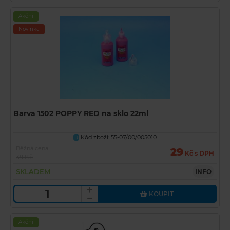
Akční
Novinka
Barva 1502 POPPY RED na sklo 22ml
Kód zboží: 55-07/00/005010
U
Běžná cena
29
Kč s DPH
39 Kč
SKLADEM
INFO
KOUPIT
Akční