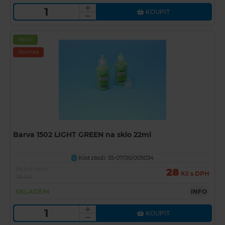
KOUPIT
Akční
Novinka
Barva 1502 LIGHT GREEN na sklo 22ml
Kód zboží: 55-07/00/005034
U
Běžná cena
28
Kč s DPH
39 Kč
SKLADEM
INFO
KOUPIT