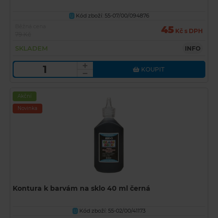
Kód zboží: 55-07/00/094876
U
Běžná cena
45
Kč s DPH
79 Kč
SKLADEM
INFO
KOUPIT
Akční
Novinka
Kontura k barvám na sklo 40 ml černá
Kód zboží: 55-02/00/41173
U