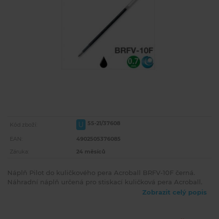
55-21/37608
U
Kód zboží:
EAN:
4902505376085
Záruka:
24 měsíců
Náplň Pilot do kuličkového pera Acroball BRFV-10F černá.
Náhradní náplň určená pro stiskací kuličková pera Acroball.
Zobrazit celý popis