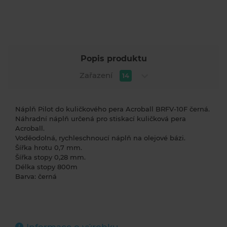
Popis produktu
Zařazení
14
Náplň Pilot do kuličkového pera Acroball BRFV-10F černá.
Náhradní náplň určená pro stiskací kuličková pera
Acroball.
Voděodolná, rychleschnoucí náplň na olejové bázi.
Šířka hrotu 0,7 mm.
Šířka stopy 0,28 mm.
Délka stopy 800m
Barva: černá