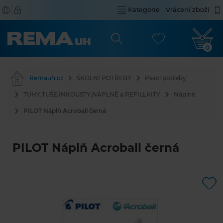
Kategorie
Vrácení zboží
0
Remauh.cz
ŠKOLNÍ POTŘEBY
Psací potřeby
TUHY,TUŠE,INKOUSTY,NÁPLNĚ a REFILLKITY
Náplně
PILOT Náplň Acroball černá
PILOT Náplň Acroball černá