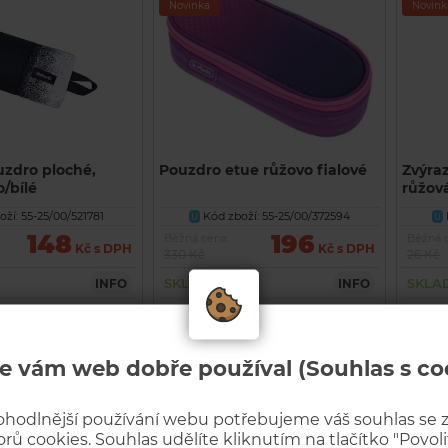
Novinka
Novink
ouzdro ploché,
Pouzdro etue růžovo fialové
Zvýra
/bílé
růžov
ží: 55-25/00/521781
Kód zboží: 55-25/00/372594
U
U
148
196
Běžná cena
Běžná 
Kč s DPH
Kč s DPH
330 Kč
26 Kč
SKLADEM
SKLA
INFO
INFO
KOUPIT
KOUPIT
e vám web dobře používal (Souhlas s co
Akční
Akční
Novinka
Novink
ohodlnější používání webu potřebujeme váš souhlas se
rů cookies. Souhlas udělíte kliknutím na tlačítko "Povolit