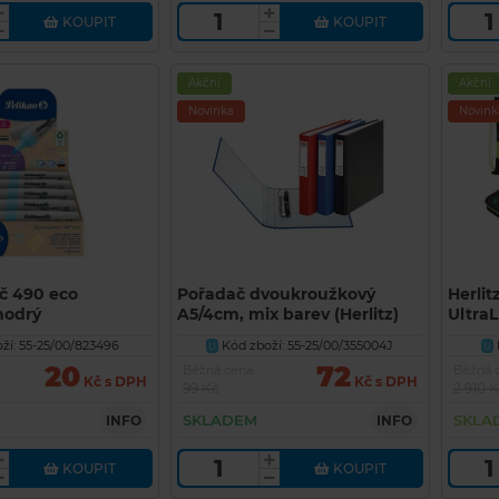
KOUPIT
KOUPIT
Akční
Akční
Novinka
Novink
č 490 eco
Pořadač dvoukroužkový
Herlit
modrý
A5/4cm, mix barev (Herlitz)
Ultra
ží: 55-25/00/823496
Kód zboží: 55-25/00/355004J
U
U
20
72
Běžná cena
Běžná 
Kč s DPH
Kč s DPH
99 Kč
2 910 
SKLADEM
SKLA
INFO
INFO
KOUPIT
KOUPIT