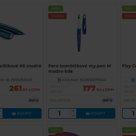
Akční
Akční
Novinka
Novink
kuličkové K6 modré
Pero bombičkové my.pen M
Fixy C
modro-bílé
ží: 55-25/00/822413
Kód zboží: 55-25/00/375441
U
U
261
177
Běžná cena
Běžná 
Kč s DPH
Kč s DPH
299 Kč
75 Kč
SKLADEM
SKLA
INFO
INFO
KOUPIT
KOUPIT
Akční
Akční