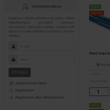
Klientská sekce
Akční
Novinka
Registrací získáte přehled nad všemi Vašimi
objednávkami, pohodlné nastavení
doručovací i fakturační adresy. Můžete také
spravovat vaše oblíbené produkty a mnoho
dalšího.
E-mail
Pero Ineo 
Heslo
Kód zbo
U
Běžná cena
Přihlásit
439 Kč
SKLADEM
Zapomenuté heslo
Registrovat
Registrovat jako Velkoobchod
Akční