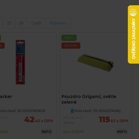
25
26
Další
Poslední
Akční
a
Novinka
marker
Pouzdro Origami, světle
zelené
Kód zboží: 55-25/00/665605
Kód zboží: 55-25/00/374062
U
42
115
cena
Běžná cena
Kč s DPH
Kč s DPH
193 Kč
DEM
SKLADEM
INFO
INFO