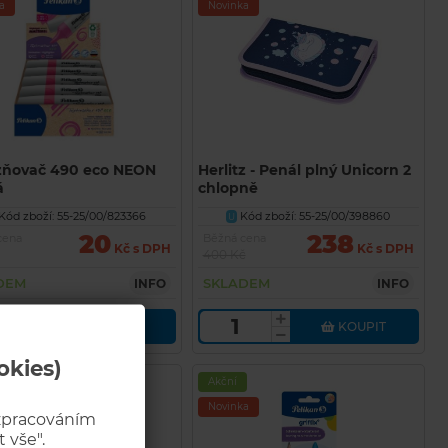
a
Novinka
zňovač 490 eco NEON
Herlitz - Penál plný Unicorn 2
á
chlopně
Kód zboží: 55-25/00/823366
Kód zboží: 55-25/00/398860
U
20
238
cena
Běžná cena
Kč s DPH
Kč s DPH
400 Kč
DEM
SKLADEM
INFO
INFO
KOUPIT
KOUPIT
okies)
Akční
a
Novinka
 zpracováním
 vše".