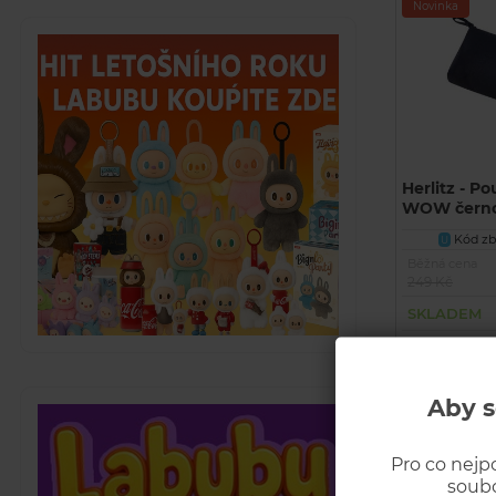
Novinka
Herlitz - P
WOW černo
Kód zbo
U
Běžná cena
249 Kč
SKLADEM
Aby s
Akční
Novinka
Pro co nejp
soubo