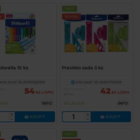
Akční
a
Novinka
olorella 10 ks
Pravítko sada 3 ks
Kód zboží: 55-25/00/822291
Kód zboží: 55-25/00/700919
U
54
42
cena
Běžná cena
Kč s DPH
Kč s DPH
59 Kč
DEM
SKLADEM
INFO
INFO
KOUPIT
KOUPIT
Akční