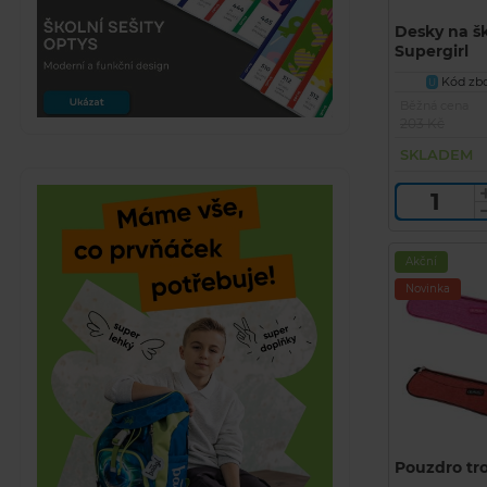
Desky na šk
Supergirl
Kód zbo
U
Běžná cena
203 Kč
SKLADEM
Akční
Novinka
Pouzdro tr