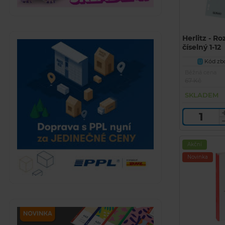
Herlitz - R
číselný 1-12
Kód zbo
U
Běžná cena
67 Kč
SKLADEM
Akční
Novinka