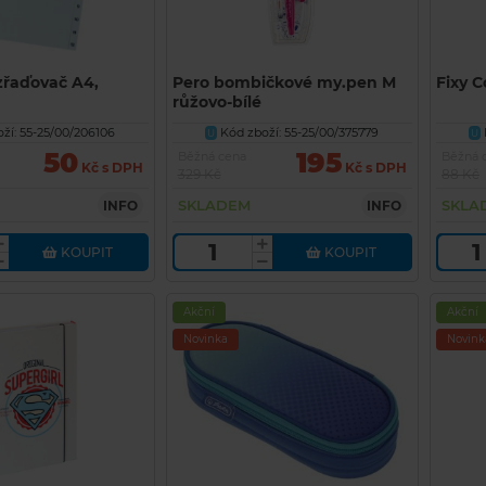
ozřaďovač A4,
Pero bombičkové my.pen M
Fixy C
růžovo-bílé
ží: 55-25/00/206106
Kód zboží: 55-25/00/375779
U
U
50
195
Běžná cena
Běžná 
Kč s DPH
Kč s DPH
329 Kč
88 Kč
SKLADEM
SKLA
INFO
INFO
KOUPIT
KOUPIT
Akční
Akční
Novinka
Novink