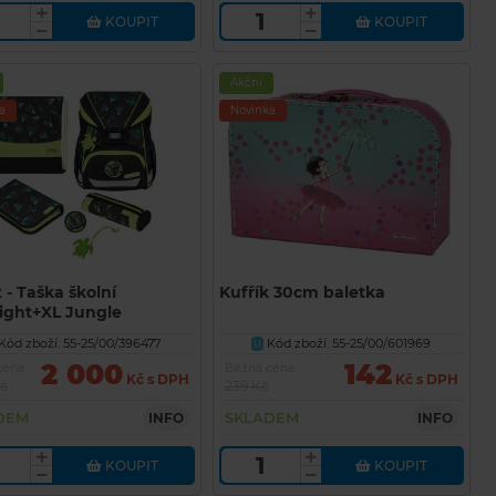
KOUPIT
KOUPIT
Akční
a
Novinka
z - Taška školní
Kufřík 30cm baletka
Light+XL Jungle
Kód zboží: 55-25/00/396477
Kód zboží: 55-25/00/601969
U
2 000
142
cena
Běžná cena
Kč s DPH
Kč s DPH
Kč
239 Kč
DEM
SKLADEM
INFO
INFO
KOUPIT
KOUPIT