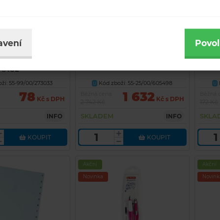
avení
Povol
olní sešity A4
Display s 12ks Griffix 2 tužka
Pouzd
BAAGL
ží: 55-99/00/273033
Kód zboží: 55-25/00/605498
U
U
78
1 632
Běžná cena
Běžná 
Kč s DPH
Kč s DPH
2 742 Kč
172 Kč
SKLADEM
SKLAD
INFO
INFO
KOUPIT
KOUPIT
Akční
Akční
Novinka
Novink