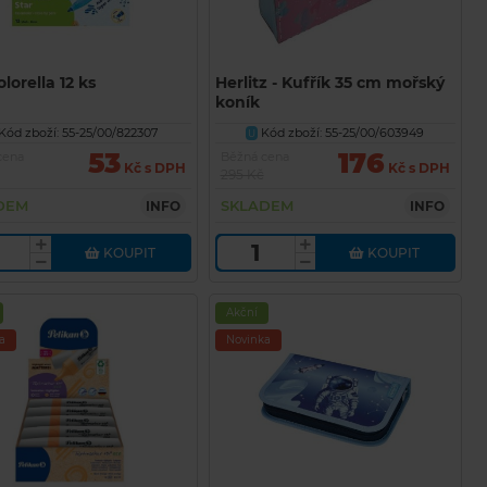
olorella 12 ks
Herlitz - Kufřík 35 cm mořský
koník
Kód zboží: 55-25/00/822307
Kód zboží: 55-25/00/603949
U
53
176
cena
Běžná cena
Kč s DPH
Kč s DPH
295 Kč
DEM
SKLADEM
INFO
INFO
KOUPIT
KOUPIT
Akční
a
Novinka