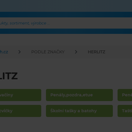
ty, sortiment, výrobce ...
h.cz
PODLE ZNAČKY
HERLITZ
ITZ
vačiny
Penály,pozdra,etue
Pen
cvičky
Školní tašky a batohy
Tašt