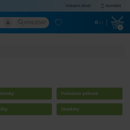
Vrácení zboží
Kontakt
0
VYHLEDAT
Kč
0
ěženky
Pořadače pákové
ičky
Zástěrky