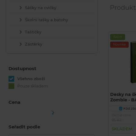
Produkt
Sáčky na cvičky
Školní tašky a batohy
Taštičky
Akční
Zástěrky
Novinka
Dostupnost
Všehno zboží
Pouze skladem
Desky na šk
Zombie - 
Cena
Kód zbo
U
Běžná cena
95 Kč
Seřadit podle
SKLADEM