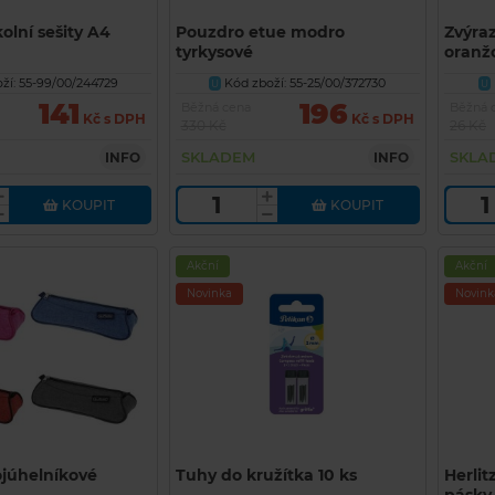
olní sešity A4
Pouzdro etue modro
Zvýra
tyrkysové
oranž
ží: 55-99/00/244729
Kód zboží: 55-25/00/372730
U
U
141
196
Běžná cena
Běžná 
Kč s DPH
Kč s DPH
330 Kč
26 Kč
SKLADEM
SKLA
INFO
INFO
KOUPIT
KOUPIT
Akční
Akční
Novinka
Novink
ojúhelníkové
Tuhy do kružítka 10 ks
Herlit