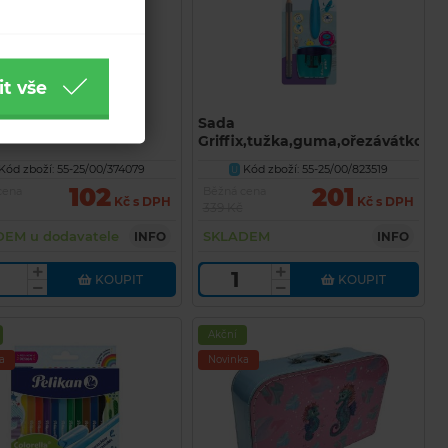
it vše
ro kulaté mix barev
Sada
Griffix,tužka,guma,ořezávátko,
startovací psací sada
Kód zboží: 55-25/00/374079
Kód zboží: 55-25/00/823519
U
102
201
cena
Běžná cena
Kč s DPH
Kč s DPH
339 Kč
EM u dodavatele
SKLADEM
INFO
INFO
KOUPIT
KOUPIT
Akční
a
Novinka