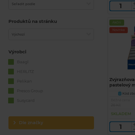
Seřadit podle
Produktů na stránku
Akční
Novinka
Výchozí
Výrobci
Baagl
HERLITZ
Zvýrazňova
Pelikan
pastelový 
Presco Group
Kód zbo
U
Běžná cena
Susycard
26 Kč
SKLADEM
Dle značky