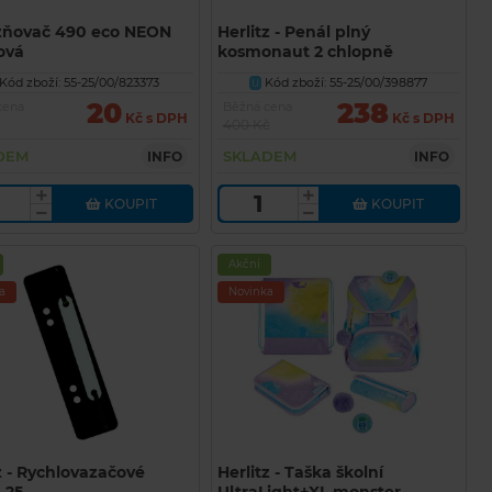
zňovač 490 eco NEON
Herlitz - Penál plný
ová
kosmonaut 2 chlopně
Kód zboží: 55-25/00/823373
Kód zboží: 55-25/00/398877
U
20
238
cena
Běžná cena
Kč s DPH
Kč s DPH
400 Kč
DEM
SKLADEM
INFO
INFO
KOUPIT
KOUPIT
Akční
a
Novinka
z - Rychlovazačové
Herlitz - Taška školní