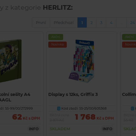
y z kategorie
HERLITZ:
První
Předchozí
1
2
3
4
…
24
Akční
Akční
Novinka
Novink
olní sešity A4
Display s 12ks, Griffix 3
Colli
BAAGL
ží: 55-99/00/272999
Kód zboží: 55-25/00/605368
U
U
62
1 768
Běžná cena
Běžná 
Kč s DPH
Kč s DPH
2 971 Kč
55 Kč
SKLADEM
SKLA
INFO
INFO