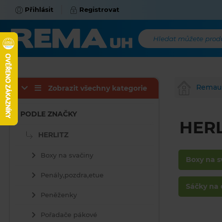
Přihlásit
Registrovat
Hledat můžete produk
Remau
Zobrazit všechny kategorie
PODLE ZNAČKY
HERL
HERLITZ
Boxy na svačiny
Boxy na s
Penály,pozdra,etue
Sáčky na 
Peněženky
Pořadače pákové