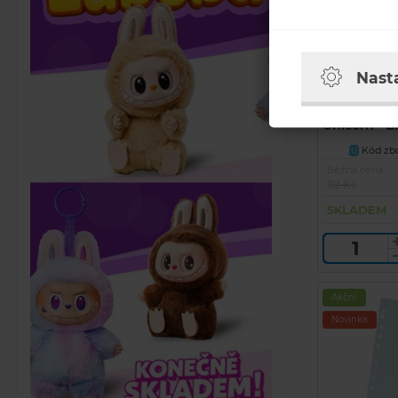
Nast
Desky na šk
Unicorn - 
Kód zbo
U
Běžná cena
112 Kč
SKLADEM
Akční
Novinka