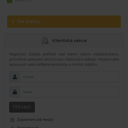
HERLITZ
Dle značky
Klientská sekce
Registrací získáte přehled nad všemi Vašimi objednávkami,
pohodlné nastavení doručovací i fakturační adresy. Můžete také
spravovat vaše oblíbené produkty a mnoho dalšího.
E-mail
Heslo
Přihlásit
Zapomenuté heslo
Registrovat