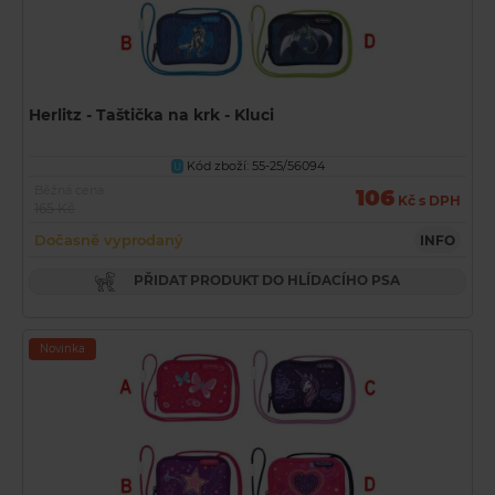
Herlitz - Taštička na krk - Kluci
Kód zboží: 55-25/56094
U
Běžná cena
106
Kč s DPH
165 Kč
Dočasně vyprodaný
INFO
PŘIDAT PRODUKT DO HLÍDACÍHO PSA
Novinka