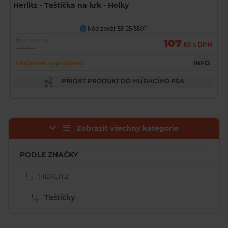
Herlitz - Taštička na krk - Holky
Kód zboží: 55-25/55011
U
Běžná cena
107
Kč s DPH
179 Kč
Dočasně vyprodaný
INFO
PŘIDAT PRODUKT DO HLÍDACÍHO PSA
Zobrazit všechny kategorie
PODLE ZNAČKY
HERLITZ
Taštičky