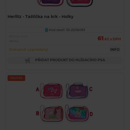
Herlitz - Taštička na krk - Holky
Kód zboží: 55-25/56093
U
Běžná cena
61
Kč s DPH
99 Kč
Dočasně vyprodaný
INFO
PŘIDAT PRODUKT DO HLÍDACÍHO PSA
Novinka