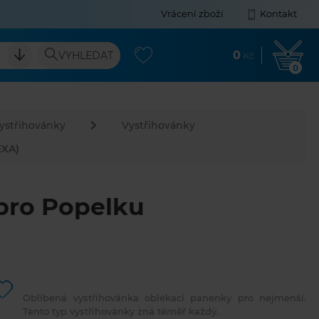
Vrácení zboží
Kontakt
0
VYHLEDAT
Kč
0
vystřihovánky
Vystřihovánky
EXA)
 pro Popelku
Oblíbená vystřihovánka oblékací panenky pro nejmenší.
Tento typ vystřihovánky zná téměř každý.