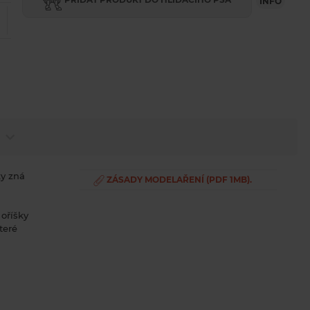
INFO
ky zná
ZÁSADY MODELAŘENÍ (PDF 1MB).
 oříšky
teré