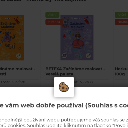
Akční
Akční
Novinka
Novink
ínáme malovat -
BETEXA Začínáme malovat -
Herkul
stí
Veselá paleta
100g
zboží: 55-27/338
Kód zboží: 55-27/339
U
81
81
Běžná cena
Běžná 
Kč s DPH
Kč s DPH
109 Kč
79 Kč
SKLADEM
SKLA
INFO
INFO
e vám web dobře používal (Souhlas s co
KOUPIT
KOUPIT
ohodlnější používání webu potřebujeme váš souhlas se
rů cookies. Souhlas udělíte kliknutím na tlačítko "Povolit