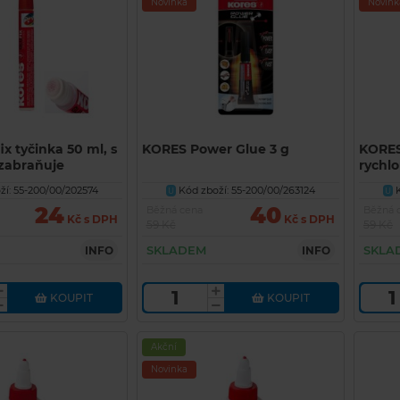
Novinka
Novink
x tyčinka 50 ml, s
KORES Power Glue 3 g
KORES
 zabraňuje
rychlo
í: 55-200/00/202574
Kód zboží: 55-200/00/263124
K
U
U
24
40
Běžná cena
Běžná 
Kč s DPH
Kč s DPH
59 Kč
59 Kč
SKLADEM
SKLA
INFO
INFO
KOUPIT
KOUPIT
Akční
Novinka