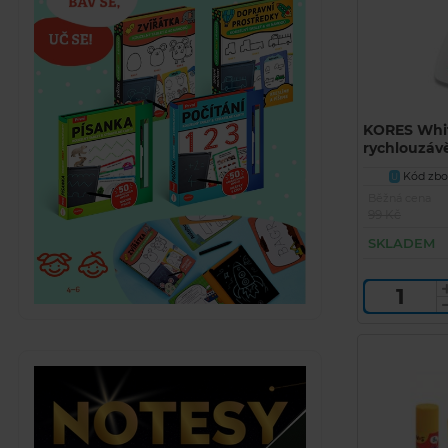
KORES Whit
rychlouzávěr
Kód zbož
U
Běžná cena
99 Kč
SKLADEM