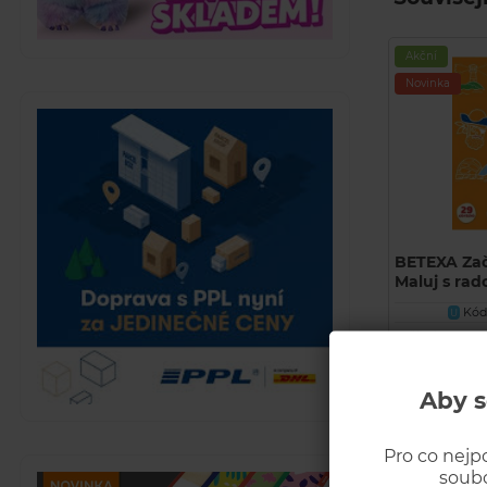
Akční
Novinka
BETEXA Zač
Maluj s rado
Kód 
U
Běžná cena
109 Kč
SKLADEM
Aby s
Pro co nejp
soubo