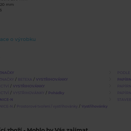
 220 mm
6
ace o výrobku
ZNAČKY
PODLE
/
/
ZNAČKY
BETEXA
VYSTŘIHOVÁNKY
PAPÍRN
/
ICTVÍ
VYSTŘIHOVÁNKY
PAPÍRN
/
/
ICTVÍ
VYSTŘIHOVÁNKY
Pohádky
PAPÍRN
NICE-N
STAVE
/
/
NICE-N
Prostorové tvoření / vystřihovánky
Vystřihovánky
ící zboží - Mohlo by Vás zajímat