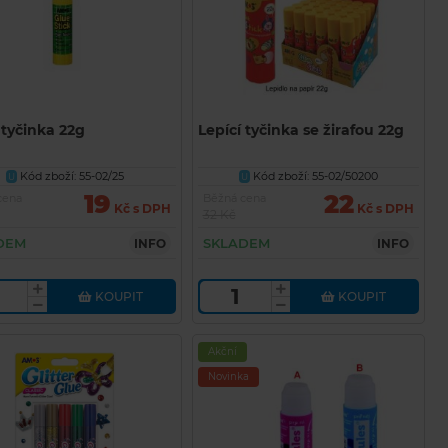
 tyčinka 22g
Lepící tyčinka se žirafou 22g
Kód zboží: 55-02/25
Kód zboží: 55-02/50200
U
U
19
22
cena
Běžná cena
Kč s DPH
Kč s DPH
32 Kč
DEM
SKLADEM
INFO
INFO
KOUPIT
KOUPIT
Akční
Novinka