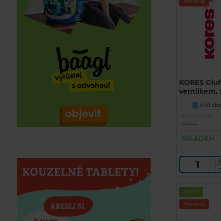
Novinka
KORES Glufi
ventilkem,
vytékání
Kód zbož
U
Běžná cena
35 Kč
SKLADEM
Akční
Novinka