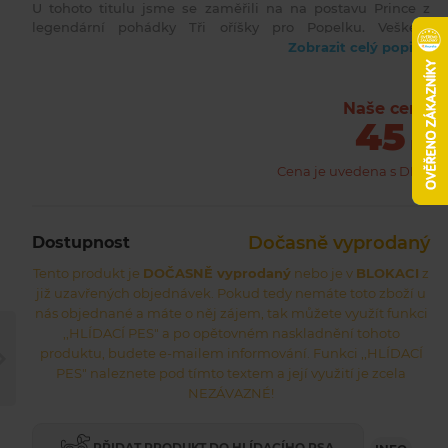
U tohoto titulu jsme se zaměřili na na postavu Prince z
legendární pohádky Tři oříšky pro Popelku. Veškéré
oblečky pro postavy jsou přesně překresleny z kostýmů,
Zobrazit celý popis
které byly použity ve filmu.
Naše cena
45
Kč
Cena je uvedena s DPH
Dočasně vyprodaný
Dostupnost
Tento produkt je
DOČASNĚ vyprodaný
nebo je v
BLOKACI
z
již uzavřených objednávek. Pokud tedy nemáte toto zboží u
nás objednané a máte o něj zájem, tak můžete využít funkci
,,HLÍDACÍ PES" a po opětovném naskladnění tohoto
produktu, budete e-mailem informování. Funkci ,,HLÍDACÍ
PES" naleznete pod tímto textem a její využití je zcela
NEZÁVAZNÉ!
PŘIDAT PRODUKT DO HLÍDACÍHO PSA