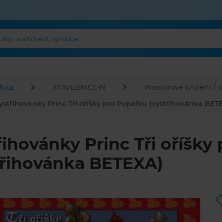
ty, sortiment, výrobce ...
h.cz
STAVEBNICE-N
Prostorové tvoření / 
ystřihovánky Princ Tři oříšky pro Popelku (vystřihovánka BET
řihovánky Princ Tři oříšky
třihovánka BETEXA)