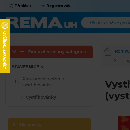
Přihlásit
Registrovat
Hledat můžete produk
Remau
Zobrazit všechny kategorie
V
STAVEBNICE-N
Prostorové tvoření /
Vyst
vystřihovánky
(vys
Vystřihovánky
Dle značky