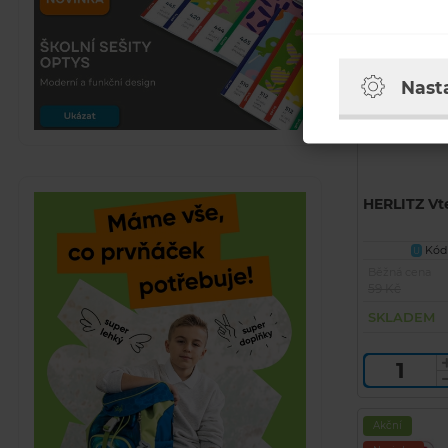
Nast
HERLITZ Vte
Kód 
U
Běžná cena
59 Kč
SKLADEM
Akční