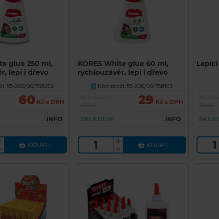
e glue 250 ml,
KORES White glue 60 ml,
Lepící
, lepí i dřevo
rychlouzávěr, lepí i dřevo
í: 55-200/00/758262
Kód zboží: 55-200/00/758163
U
60
29
Běžná cena
Běžná 
Kč s DPH
Kč s DPH
39 Kč
29 Kč
SKLADEM
SKLA
INFO
INFO
KOUPIT
KOUPIT