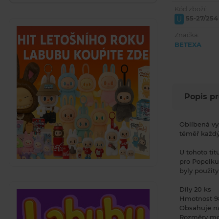
Kód zboží:
55-27/254
U
Značka:
BETEXA
Popis p
Oblíbená vy
téměř každý
U tohoto tit
pro Popelku
byly použity
Díly 20 ks
Hmotnost 9
Obsahuje n
Rozměry m