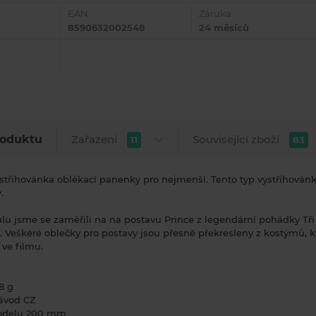
EAN:
Záruka:
8590632002548
24 měsíců
Zařazení
Související zboží
roduktu
11
83
střihovánka oblékací panenky pro nejmenší. Tento typ vystřihován
.
ulu jsme se zaměřili na na postavu Prince z legendární pohádky Tři
. Veškéré oblečky pro postavy jsou přesně překresleny z kostýmů, k
 ve filmu.
8 g
ávod CZ
odelu 200 mm