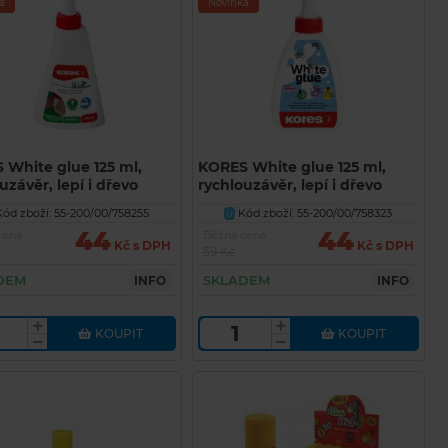
a
Novinka
 White glue 125 ml,
KORES White glue 125 ml,
uzávěr, lepí i dřevo
rychlouzávěr, lepí i dřevo
ód zboží: 55-200/00/758255
Kód zboží: 55-200/00/758323
U
44
44
cena
Běžná cena
Kč s DPH
Kč s DPH
59 Kč
DEM
SKLADEM
INFO
INFO
KOUPIT
KOUPIT