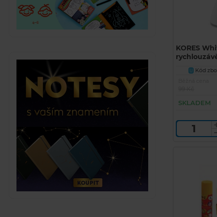
KORES Whit
rychlouzávěr
Kód zbož
U
Běžná cena
99 Kč
SKLADEM