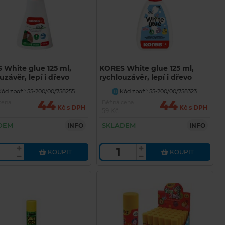
 White glue 125 ml,
KORES White glue 125 ml,
uzávěr, lepí i dřevo
rychlouzávěr, lepí i dřevo
ód zboží: 55-200/00/758255
Kód zboží: 55-200/00/758323
U
44
44
cena
Běžná cena
Kč s DPH
Kč s DPH
59 Kč
DEM
SKLADEM
INFO
INFO
KOUPIT
KOUPIT