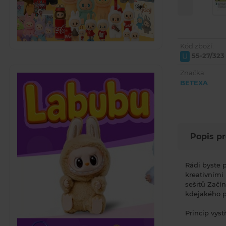
Kód zboží:
55-27/323
U
Značka:
BETEXA
Popis p
Rádi byste 
kreativními
sešitů Začí
kdejakého p
Princip vys