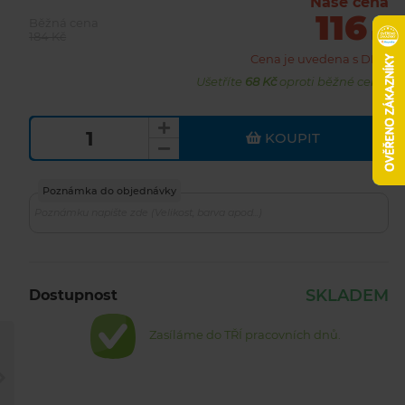
Naše cena
116
Běžná cena
Kč
184 Kč
Cena je uvedena s DPH
Ušetříte
68 Kč
oproti běžné ceně.
KOUPIT
Poznámka do objednávky
SKLADEM
Dostupnost
Zasíláme do TŘÍ pracovních dnů.