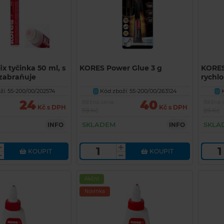
x tyčinka 50 ml, s
KORES Power Glue 3 g
KORES
 zabraňuje
rychlo
í: 55-200/00/202574
Kód zboží: 55-200/00/263124
K
U
U
24
40
Běžná cena
Běžná 
Kč s DPH
Kč s DPH
59 Kč
59 Kč
SKLADEM
SKLA
INFO
INFO
KOUPIT
KOUPIT
Akční
Novinka