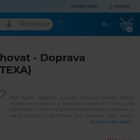
Vrácení zboží
Kontakt
0
VYHLEDAT
Kč
0
hovat - Doprava
ETEXA)
Rádi byste podpořili jemnou motoriku vašeho dítěte?
Chcete ho seznámit s běžnými kreativními úkony jako
vybarvování, stříhání a lepení? Pak sáhněte po jednom ze
sešitů Začínáme vystřihovat pro nejmenší. Jsou určeny
dětem od 3 let, ale zabaví kdejakého předškoláka. Ideální
Zobrazit celý popis
"pomůckou" do školek.