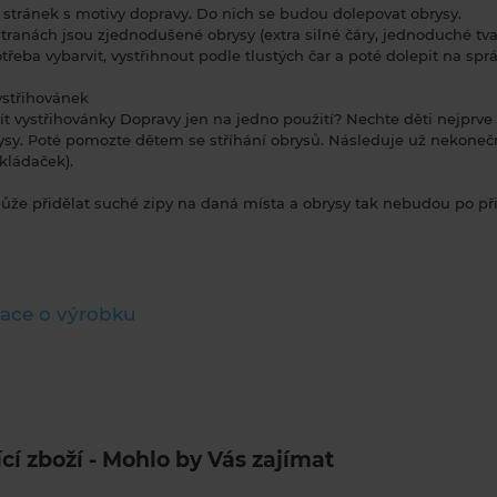
8 stránek s motivy dopravy. Do nich se budou dolepovat obrysy.
tranách jsou zjednodušené obrysy (extra silné čáry, jednoduché tva
třeba vybarvit, vystřihnout podle tlustých čar a poté dolepit na sprá
ystřihovánek
t vystřihovánky Dopravy jen na jedno použití? Nechte děti nejprve
rysy. Poté pomozte dětem se stříhání obrysů. Následuje už nekoneč
kládaček).
ůže přidělat suché zipy na daná místa a obrysy tak nebudou po při
ace o výrobku
ící zboží - Mohlo by Vás zajímat