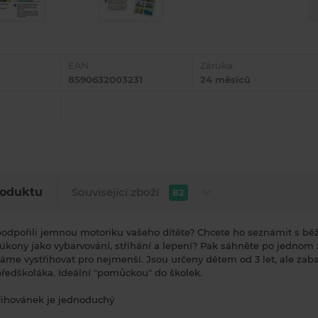
EAN:
Záruka:
8590632003231
24 měsíců
Související zboží
roduktu
82
podpořili jemnou motoriku vašeho dítěte? Chcete ho seznámit s b
 úkony jako vybarvování, stříhání a lepení? Pak sáhněte po jednom 
náme vystřihovat pro nejmenší. Jsou určeny dětem od 3 let, ale zaba
ředškoláka. Ideální "pomůckou" do školek.
třihovánek je jednoduchý