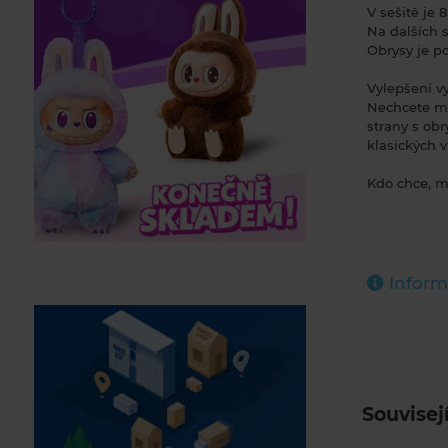
V sešitě je 
Na dalších s
Obrysy je po
Vylepšení v
Nechcete mí
strany s ob
klasických v
Kdo chce, m
Inform
Souvisej