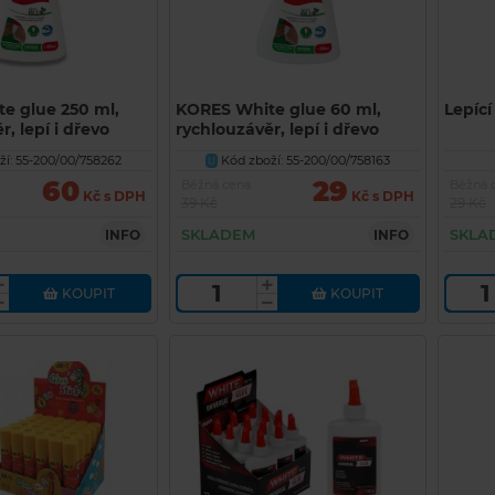
e glue 250 ml,
KORES White glue 60 ml,
Lepící
, lepí i dřevo
rychlouzávěr, lepí i dřevo
í: 55-200/00/758262
Kód zboží: 55-200/00/758163
U
60
29
Běžná cena
Běžná 
Kč s DPH
Kč s DPH
39 Kč
29 Kč
SKLADEM
SKLA
INFO
INFO
KOUPIT
KOUPIT