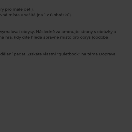
ry pro malé děti).
vná místa v sešitě (na 1 z 8 obrázků).
 vymalovat obrysy. Následně zalaminujte strany s obrázky a
ná hra, kdy dítě hledá správné místo pro obrys (obdoba
dělání padat. Získáte vlastní "quietbook" na téma Doprava.