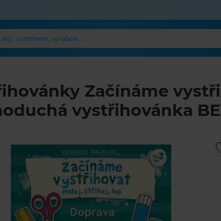
ty, sortiment, výrobce ...
řihovánky Začínáme vystři
noduchá vystřihovánka B