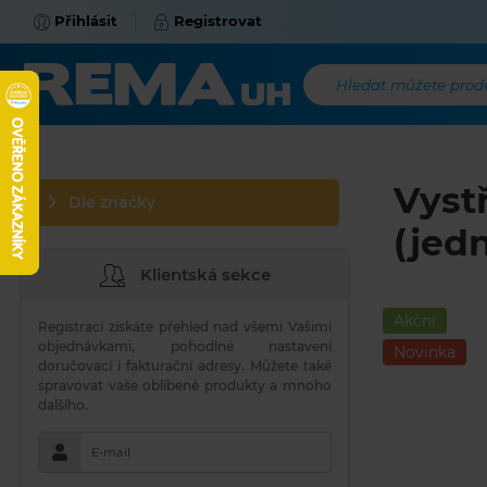
Přihlásit
Registrovat
Hledat můžete produk
Vyst
Dle značky
(jed
Klientská sekce
Akční
Registrací získáte přehled nad všemi Vašimi
objednávkami, pohodlné nastavení
Novinka
doručovací i fakturační adresy. Můžete také
spravovat vaše oblíbené produkty a mnoho
dalšího.
E-mail