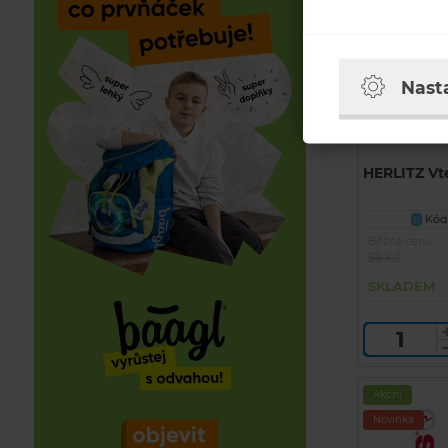
Nast
HERLITZ Vte
Kód 
U
Běžná cena
59 Kč
SKLADEM
Akční
Novinka