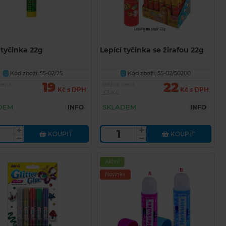
 tyčinka 22g
Lepící tyčinka se žirafou 22g
Kód zboží: 55-02/25
Kód zboží: 55-02/50200
U
U
19
22
cena
Běžná cena
Kč s DPH
Kč s DPH
32 Kč
DEM
SKLADEM
INFO
INFO
KOUPIT
KOUPIT
Akční
Novinka