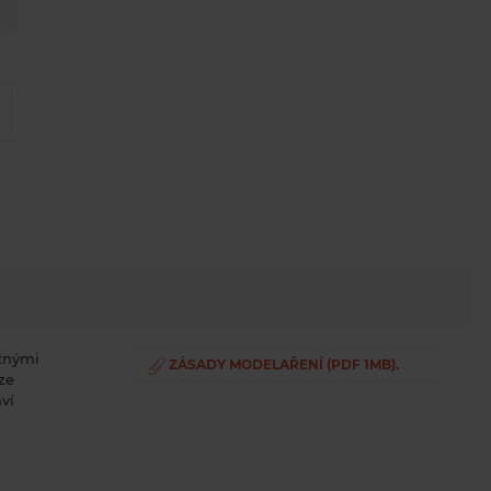
ěžnými
ZÁSADY MODELAŘENÍ (PDF 1MB).
ze
ví