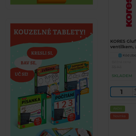
KORES Glufi
ventilkem,
vytékání
Kód zbož
U
Běžná cena
35 Kč
SKLADEM
Akční
Novinka