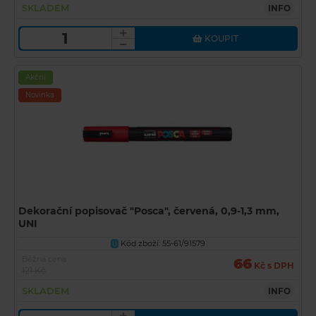
SKLADEM
INFO
KOUPIT
Akční
Novinka
Dekorační popisovač "Posca", červená, 0,9-1,3 mm,
UNI
Kód zboží: 55-61/91579
U
Běžná cena
66
Kč s DPH
121 Kč
SKLADEM
INFO