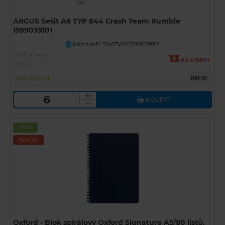
ARGUS Sešit A6 TYP 644 Crash Team Rumble
1599039101
Kód zboží: 55-071/00/1599039101
U
Běžná cena
13
Kč s DPH
18 Kč
SKLADEM
INFO
KOUPIT
Akční
Novinka
Oxford - Blok spirálový Oxford Signature A5/80 listů,