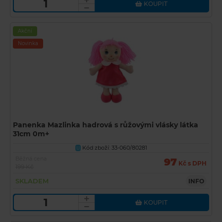
KOUPIT
Akční
Novinka
Panenka Mazlinka hadrová s růžovými vlásky látka
31cm 0m+
Kód zboží: 33-060/80281
U
Běžná cena
97
Kč s DPH
199 Kč
SKLADEM
INFO
KOUPIT