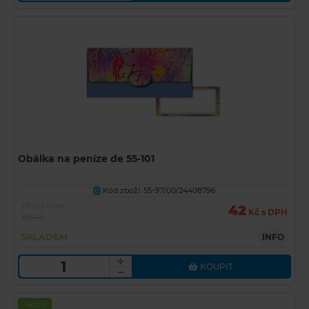
Obálka na peníze de 55-101
Kód zboží: 55-97/00/24408796
U
Běžná cena
42
Kč s DPH
69 Kč
SKLADEM
INFO
KOUPIT
Akční