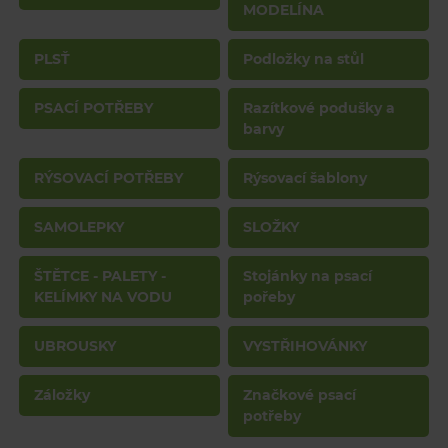
MODELÍNA
PLSŤ
Podložky na stůl
PSACÍ POTŘEBY
Razítkové podušky a
barvy
RÝSOVACÍ POTŘEBY
Rýsovací šablony
SAMOLEPKY
SLOŽKY
ŠTĚTCE - PALETY -
Stojánky na psací
KELÍMKY NA VODU
pořeby
UBROUSKY
VYSTŘIHOVÁNKY
Záložky
Značkové psací
potřeby