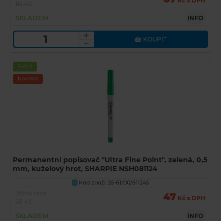
Kč s DPH
112 Kč
SKLADEM
INFO
KOUPIT
Akční
Novinka
Permanentní popisovač "Ultra Fine Point", zelená, 0,5
mm, kuželový hrot, SHARPIE NSH081124
Kód zboží: 55-61/00/811245
U
Běžná cena
47
Kč s DPH
68 Kč
SKLADEM
INFO