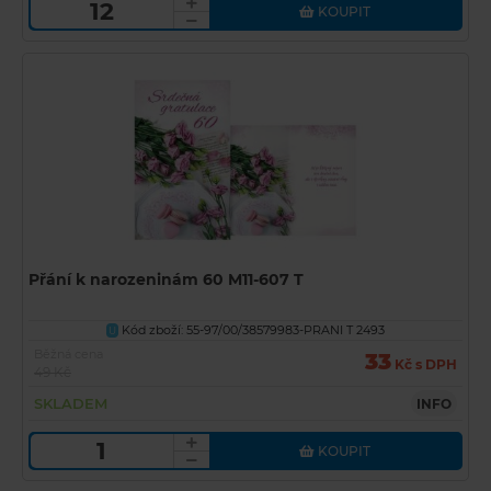
KOUPIT
Přání k narozeninám 60 M11-607 T
Kód zboží: 55-97/00/38579983-PRANI T 2493
U
Běžná cena
33
Kč s DPH
49 Kč
SKLADEM
INFO
KOUPIT