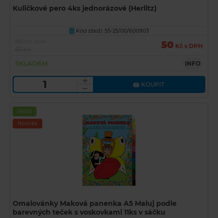
Kuličkové pero 4ks jednorázové (Herlitz)
Kód zboží: 55-25/00/600903
U
Běžná cena
50
Kč s DPH
67 Kč
SKLADEM
INFO
KOUPIT
Akční
Novinka
Omalovánky Maková panenka A5 Maluj podle
barevných teček s voskovkami 11ks v sáčku