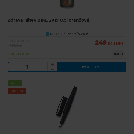
Zdravá láhev BIKE 2K19 0,5l oranžová
Kód zboží: 55-06/60408
U
Běžná cena
249
Kč s DPH
409 Kč
SKLADEM
INFO
KOUPIT
Akční
Novinka