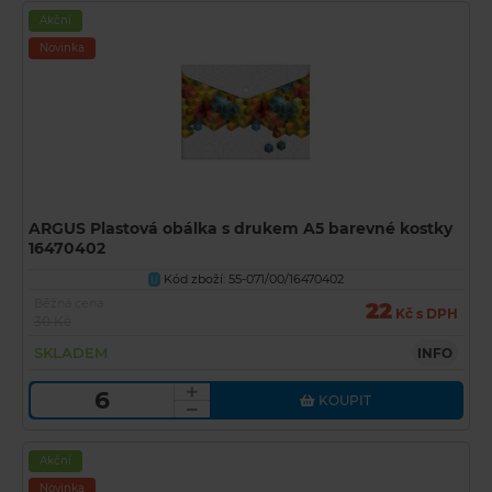
Akční
Novinka
ARGUS Plastová obálka s drukem A5 barevné kostky
16470402
Kód zboží: 55-071/00/16470402
U
Běžná cena
22
Kč s DPH
30 Kč
SKLADEM
INFO
KOUPIT
Akční
Novinka