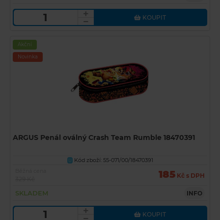
KOUPIT
Akční
Novinka
ARGUS Penál oválný Crash Team Rumble 18470391
Kód zboží: 55-071/00/18470391
U
Běžná cena
185
Kč s DPH
329 Kč
SKLADEM
INFO
KOUPIT