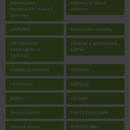
Diplomatka /
Diplomy a různá
Konferenční mapa /
ocenění
Spisovka
DOPLŇKY
Informační cedulky
INFORMAČNÍ
JÍDELNÍ A NÁPOJOVÉ
SAMOLEPKY A
LÍSTKY
CEDULKY
KOREKCE-OPRAVY
KRONIKY
LAMPIONY
LEPIDLA
NŮŽKY
OBÁLKY
OMALOVÁNKY
PÁRTY PROGRAM
Pěnová guma
PLASTELÍNA -