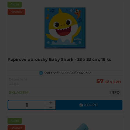
Akční
Novinka
Papírové ubrousky Baby Shark - 33 x 33 cm, 16 ks
Kód zboží: 55-06/00/99029322
U
Běžná cena
57
Kč s DPH
93 Kč
SKLADEM
INFO
KOUPIT
Akční
Novinka