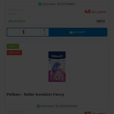
Kód zboží: 55-57/708964
U
Běžná cena
45
Kč s DPH
79 Kč
SKLADEM
INFO
KOUPIT
Akční
Novinka
Pelikan - Roller korekční Fancy
Kód zboží: 55-25/00/301932
U
Běžná cena
67