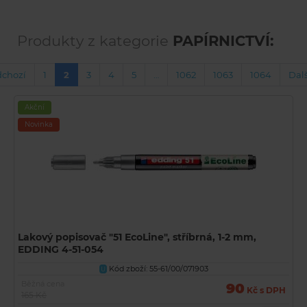
Produkty z kategorie
PAPÍRNICTVÍ:
dchozí
1
2
3
4
5
…
1062
1063
1064
Dalš
Akční
Novinka
Lakový popisovač "51 EcoLine", stříbrná, 1-2 mm,
EDDING 4-51-054
Kód zboží: 55-61/00/071903
U
Běžná cena
90
Kč s DPH
165 Kč