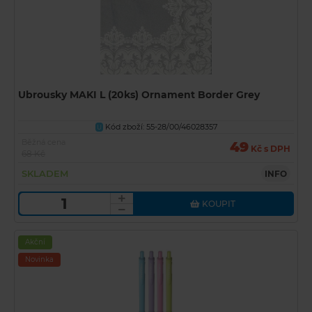
Ubrousky MAKI L (20ks) Ornament Border Grey
Kód zboží: 55-28/00/46028357
U
Běžná cena
49
Kč s DPH
68 Kč
SKLADEM
INFO
KOUPIT
Akční
Novinka