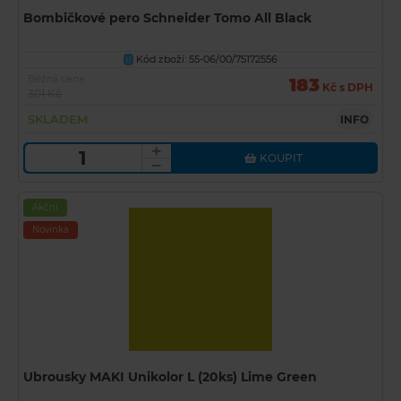
Bombičkové pero Schneider Tomo All Black
Kód zboží: 55-06/00/75172556
U
Běžná cena
183
Kč s DPH
301 Kč
SKLADEM
INFO
KOUPIT
Akční
Novinka
Ubrousky MAKI Unikolor L (20ks) Lime Green