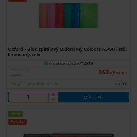
Oxford - Blok spirálový Oxford My Colours A5/90 listů,
linkovaný, mix
Kód zboží: 55-25/00/029351
U
Běžná cena
142
Kč s DPH
239 Kč
SKLADEM u dodavatele
INFO
KOUPIT
Akční
Novinka