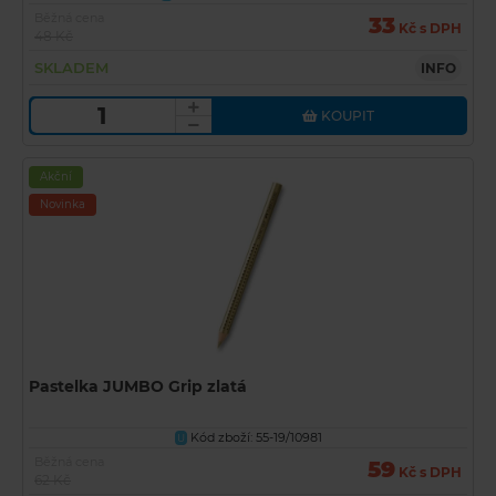
Běžná cena
33
Kč s DPH
48 Kč
SKLADEM
INFO
KOUPIT
Akční
Novinka
Pastelka JUMBO Grip zlatá
Kód zboží: 55-19/10981
U
Běžná cena
59
Kč s DPH
62 Kč