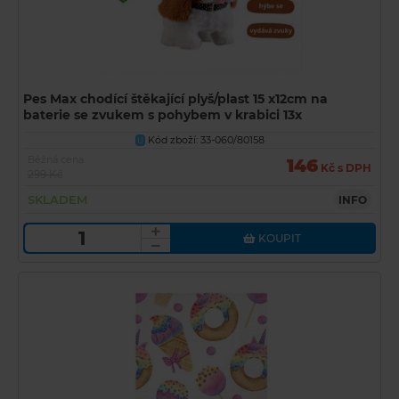
Pes Max chodící štěkající plyš/plast 15 x12cm na
baterie se zvukem s pohybem v krabici 13x
Kód zboží: 33-060/80158
U
Běžná cena
146
Kč s DPH
299 Kč
SKLADEM
INFO
KOUPIT