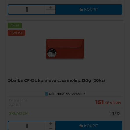
KOUPIT
Akční
Novinka
Obálka CF-DL korálová č. samolep.120g (20ks)
Kód zboží: 55-06/55995
U
Běžná cena
151
Kč s DPH
247 Kč
SKLADEM
INFO
KOUPIT