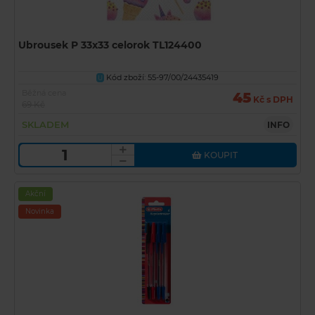
Ubrousek P 33x33 celorok TL124400
Kód zboží: 55-97/00/24435419
U
Běžná cena
45
Kč s DPH
69 Kč
SKLADEM
INFO
KOUPIT
Akční
Novinka