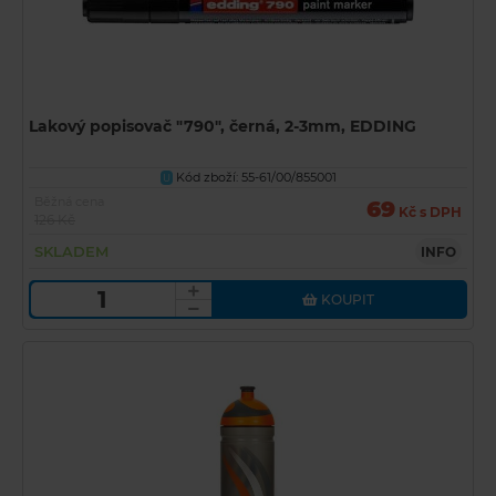
Lakový popisovač "790", černá, 2-3mm, EDDING
Kód zboží: 55-61/00/855001
U
Běžná cena
69
Kč s DPH
126 Kč
SKLADEM
INFO
KOUPIT