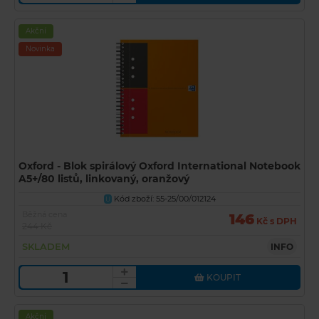
Akční
Novinka
Oxford - Blok spirálový Oxford International Notebook
A5+/80 listů, linkovaný, oranžový
Kód zboží: 55-25/00/012124
U
Běžná cena
146
Kč s DPH
244 Kč
SKLADEM
INFO
KOUPIT
Akční