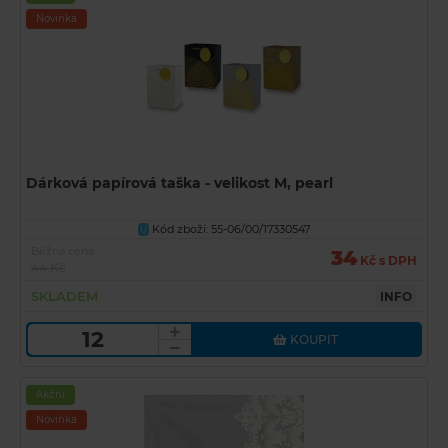
Novinka
Dárková papírová taška - velikost M, pearl
Kód zboží: 55-06/00/17330547
U
Běžná cena
34
Kč s DPH
44 Kč
SKLADEM
INFO
KOUPIT
Akční
Novinka