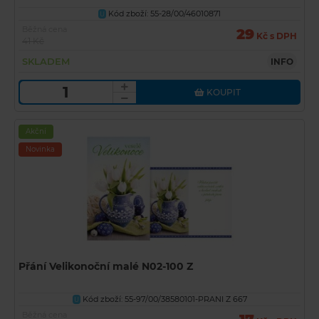
Kód zboží: 55-28/00/46010871
U
Běžná cena
29
Kč s DPH
41 Kč
SKLADEM
INFO
KOUPIT
Akční
Novinka
Přání Velikonoční malé N02-100 Z
Kód zboží: 55-97/00/38580101-PRANI Z 667
U
Běžná cena