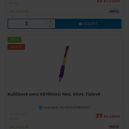
17
Kč s DPH
25 Kč
SKLADEM
INFO
KOUPIT
Akční
Novinka
Kuličkové pero KEYROAD Neo, blistr, fialové
Kód zboží: 55-03/00/97830460
U
Běžná cena
37
Kč s DPH
47 Kč
SKLADEM
INFO