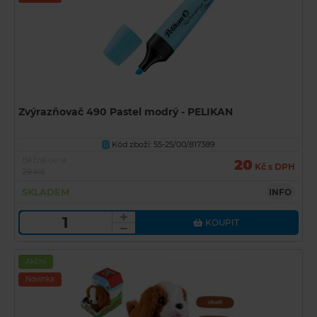
Zvýrazňovač 490 Pastel modrý - PELIKAN
Kód zboží: 55-25/00/817389
U
Běžná cena
20
Kč s DPH
29 Kč
SKLADEM
INFO
KOUPIT
Akční
Novinka