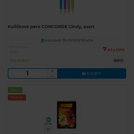
Kuličkové pero CONCORDE Cindy, asort
Kód zboží: 55-03/00/97824124
U
Běžná cena
7
Kč s DPH
9 Kč
SKLADEM
INFO
KOUPIT
Akční
Novinka