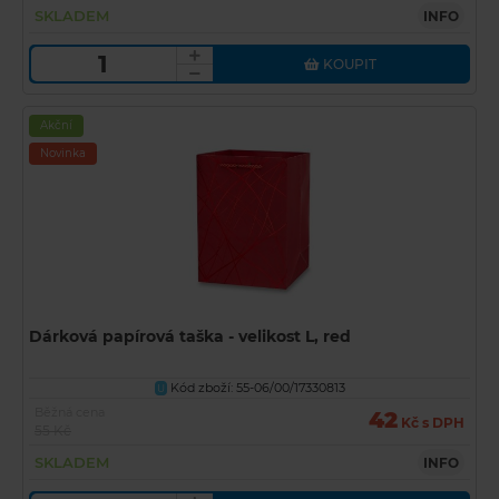
SKLADEM
INFO
KOUPIT
Akční
Novinka
Dárková papírová taška - velikost L, red
Kód zboží: 55-06/00/17330813
U
Běžná cena
42
Kč s DPH
55 Kč
SKLADEM
INFO